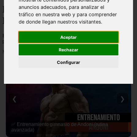
Blog de Nutricion,
anuncios adecuados, para analizar el
tráfico en nuestra web y para comprender
Entrenamiento y Fitness
de donde llegan nuestros visitantes.
Blog de Nutricion, Entrenamiento y Fitness, con trucos, guias,
Aceptar
productos...
Rechazar
Mostrando 1 - 24 de 313 artículos
Configurar
❮
❯
✅ Entrenamiento gimnasio de Andoni (rutina
avanzada)