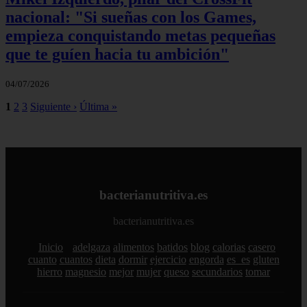
nacional: "Si sueñas con los Games,
empieza conquistando metas pequeñas
que te guíen hacia tu ambición"
04/07/2026
1
2
3
Siguiente ›
Última »
bacterianutritiva.es
bacterianutritiva.es
Inicio
adelgaza
alimentos
batidos
blog
calorias
casero
cuanto
cuantos
dieta
dormir
ejercicio
engorda
es_es
gluten
hierro
magnesio
mejor
mujer
queso
secundarios
tomar