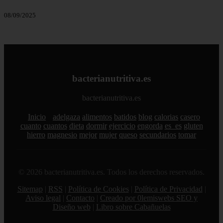
08/09/2025
bacterianutritiva.es
bacterianutritiva.es
Inicio
adelgaza
alimentos
batidos
blog
calorias
casero
cuanto
cuantos
dieta
dormir
ejercicio
engorda
es_es
gluten
hierro
magnesio
mejor
mujer
queso
secundarios
tomar
© 2026 bacterianutritiva.es. Todos los derechos reservados.
Sitemap
|
RSS
|
Política de Cookies
|
Política de Privacidad
|
Aviso legal
|
Contacto
|
Creado por 0lemiswebs SEO y
Diseño web
|
Libro sobre Cabañuelas