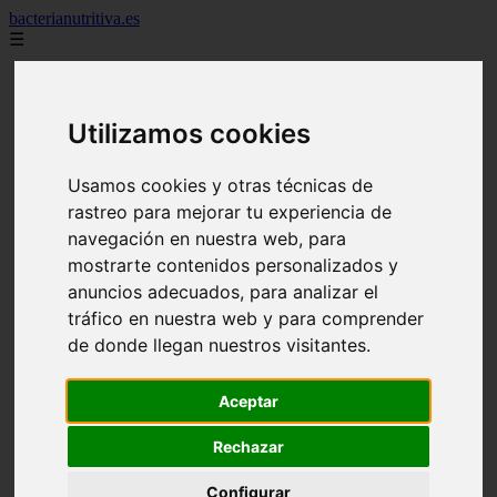
bacterianutritiva.es
☰
adelgaza
alimentos
batidos
Utilizamos cookies
blog
calorias
casero
Usamos cookies y otras técnicas de
cuanto
rastreo para mejorar tu experiencia de
cuantos
navegación en nuestra web, para
dieta
dormir
mostrarte contenidos personalizados y
ejercicio
anuncios adecuados, para analizar el
engorda
tráfico en nuestra web y para comprender
es_es
gluten
de donde llegan nuestros visitantes.
hierro
magnesio
mejor
Aceptar
mujer
queso
Rechazar
secundarios
tomar
Configurar