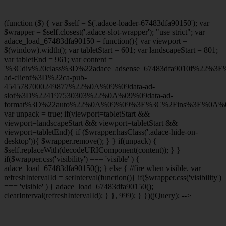
(function ($) { var $self = $('.adace-loader-67483dfa90150'); var
$wrapper = $self.closest('.adace-slot-wrapper'); "use strict"; var
adace_load_67483dfa90150 = function(){ var viewport =
$(window).width(); var tabletStart = 601; var landscapeStart = 801;
var tabletEnd = 961; var content =
'%3Cdiv%20class%3D%22adace_adsense_67483dfa9010f%22%3
ad-client%3D%22ca-pub-
4545787000249877%22%0A%09%09data-ad-
slot%3D%224197530303%22%0A%09%09data-ad-
format%3D%22auto%22%0A%09%09%3E%3C%2Fins%3E%0A%09
var unpack = true; if(viewport
=tabletStart &&
viewport
=landscapeStart && viewport
=tabletStart &&
viewport
=tabletEnd){ if ($wrapper.hasClass('.adace-hide-on-
desktop')){ $wrapper.remove(); } } if(unpack) {
$self.replaceWith(decodeURIComponent(content)); } }
if($wrapper.css('visibility') === 'visible' ) {
adace_load_67483dfa90150(); } else { //fire when visible. var
refreshIntervalId = setInterval(function(){ if($wrapper.css('visibility')
=== 'visible' ) { adace_load_67483dfa90150();
clearInterval(refreshIntervalId); } }, 999); } })(jQuery); -->