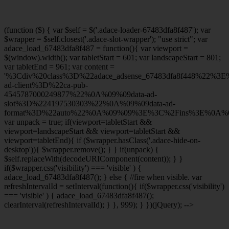
(function ($) { var $self = $('.adace-loader-67483dfa8f487'); var
$wrapper = $self.closest('.adace-slot-wrapper'); "use strict"; var
adace_load_67483dfa8f487 = function(){ var viewport =
$(window).width(); var tabletStart = 601; var landscapeStart = 801;
var tabletEnd = 961; var content =
'%3Cdiv%20class%3D%22adace_adsense_67483dfa8f448%22%3
ad-client%3D%22ca-pub-
4545787000249877%22%0A%09%09data-ad-
slot%3D%224197530303%22%0A%09%09data-ad-
format%3D%22auto%22%0A%09%09%3E%3C%2Fins%3E%0A%09
var unpack = true; if(viewport
=tabletStart &&
viewport
=landscapeStart && viewport
=tabletStart &&
viewport
=tabletEnd){ if ($wrapper.hasClass('.adace-hide-on-
desktop')){ $wrapper.remove(); } } if(unpack) {
$self.replaceWith(decodeURIComponent(content)); } }
if($wrapper.css('visibility') === 'visible' ) {
adace_load_67483dfa8f487(); } else { //fire when visible. var
refreshIntervalId = setInterval(function(){ if($wrapper.css('visibility')
=== 'visible' ) { adace_load_67483dfa8f487();
clearInterval(refreshIntervalId); } }, 999); } })(jQuery); -->