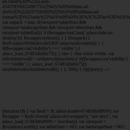
ad-client%3D%22ca-pub-
4545787000249877%22%0A%09%09data-ad-
slot%3D%224197530303%22%0A%09%09data-ad-
format%3D%22auto%22%0A%09%09%3E%3C%2Fins%3E%0A%09
var unpack = true; if(viewport
=tabletStart &&
viewport
=landscapeStart && viewport
=tabletStart &&
viewport
=tabletEnd){ if ($wrapper.hasClass('.adace-hide-on-
desktop')){ $wrapper.remove(); } } if(unpack) {
$self.replaceWith(decodeURIComponent(content)); } }
if($wrapper.css('visibility') === 'visible' ) {
adace_load_67483dfa8fe75(); } else { //fire when visible. var
refreshIntervalId = setInterval(function(){ if($wrapper.css('visibility')
=== 'visible' ) { adace_load_67483dfa8fe75();
clearInterval(refreshIntervalId); } }, 999); } })(jQuery); -->
(function ($) { var $self = $('.adace-loader-67483dfa8ff09'); var
$wrapper = $self.closest('.adace-slot-wrapper'); "use strict"; var
adace_load_67483dfa8ff09 = function(){ var viewport =
$(window).width(); var tabletStart = 601; var landscapeStart = 801;