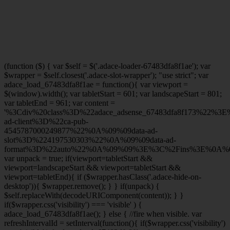
(function ($) { var $self = $('.adace-loader-67483dfa8f1ae'); var
$wrapper = $self.closest('.adace-slot-wrapper'); "use strict"; var
adace_load_67483dfa8f1ae = function(){ var viewport =
$(window).width(); var tabletStart = 601; var landscapeStart = 801;
var tabletEnd = 961; var content =
'%3Cdiv%20class%3D%22adace_adsense_67483dfa8f173%22%3
ad-client%3D%22ca-pub-
4545787000249877%22%0A%09%09data-ad-
slot%3D%224197530303%22%0A%09%09data-ad-
format%3D%22auto%22%0A%09%09%3E%3C%2Fins%3E%0A%09
var unpack = true; if(viewport
=tabletStart &&
viewport
=landscapeStart && viewport
=tabletStart &&
viewport
=tabletEnd){ if ($wrapper.hasClass('.adace-hide-on-
desktop')){ $wrapper.remove(); } } if(unpack) {
$self.replaceWith(decodeURIComponent(content)); } }
if($wrapper.css('visibility') === 'visible' ) {
adace_load_67483dfa8f1ae(); } else { //fire when visible. var
refreshIntervalId = setInterval(function(){ if($wrapper.css('visibility')