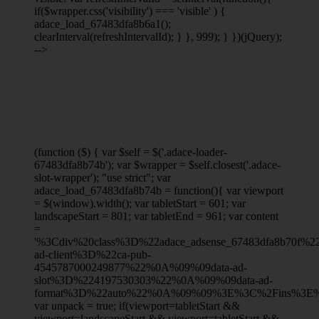
if($wrapper.css('visibility') === 'visible' ) {
adace_load_67483dfa8b6a1();
clearInterval(refreshIntervalId); } }, 999); } })(jQuery);
-->
(function ($) { var $self = $('.adace-loader-
67483dfa8b74b'); var $wrapper = $self.closest('.adace-
slot-wrapper'); "use strict"; var
adace_load_67483dfa8b74b = function(){ var viewport
= $(window).width(); var tabletStart = 601; var
landscapeStart = 801; var tabletEnd = 961; var content
=
'%3Cdiv%20class%3D%22adace_adsense_67483dfa8b70f
ad-client%3D%22ca-pub-
4545787000249877%22%0A%09%09data-ad-
slot%3D%224197530303%22%0A%09%09data-ad-
format%3D%22auto%22%0A%09%09%3E%3C%2Fins%3E%
var unpack = true; if(viewport
=tabletStart &&
viewport
=landscapeStart && viewport
=tabletStart &&