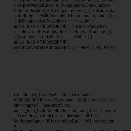
viewport
=tabletEnd){ if ($wrapper.hasClass('.adace-
hide-on-desktop')){ $wrapper.remove(); } } if(unpack)
{ $self.replaceWith(decodeURIComponent(content)); }
} if($wrapper.css('visibility') === 'visible' ) {
adace_load_67483dfa8b74b(); } else { //fire when
visible. var refreshIntervalId = setInterval(function(){
if($wrapper.css('visibility') === 'visible' ) {
adace_load_67483dfa8b74b();
clearInterval(refreshIntervalId); } }, 999); } })(jQuery);
-->
(function ($) { var $self = $('.adace-loader-
67483dfa8b7dd'); var $wrapper = $self.closest('.adace-
slot-wrapper'); "use strict"; var
adace_load_67483dfa8b7dd = function(){ var viewport
= $(window).width(); var tabletStart = 601; var
landscapeStart = 801; var tabletEnd = 961; var content
=