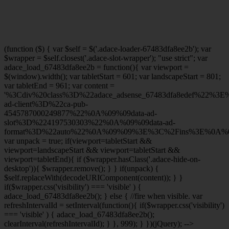
(function ($) { var $self = $('.adace-loader-67483dfa8ee2b'); var
$wrapper = $self.closest('.adace-slot-wrapper'); "use strict"; var
adace_load_67483dfa8ee2b = function(){ var viewport =
$(window).width(); var tabletStart = 601; var landscapeStart = 801;
var tabletEnd = 961; var content =
'%3Cdiv%20class%3D%22adace_adsense_67483dfa8edef%22%3
ad-client%3D%22ca-pub-
4545787000249877%22%0A%09%09data-ad-
slot%3D%224197530303%22%0A%09%09data-ad-
format%3D%22auto%22%0A%09%09%3E%3C%2Fins%3E%0A%09
var unpack = true; if(viewport
=tabletStart &&
viewport
=landscapeStart && viewport
=tabletStart &&
viewport
=tabletEnd){ if ($wrapper.hasClass('.adace-hide-on-
desktop')){ $wrapper.remove(); } } if(unpack) {
$self.replaceWith(decodeURIComponent(content)); } }
if($wrapper.css('visibility') === 'visible' ) {
adace_load_67483dfa8ee2b(); } else { //fire when visible. var
refreshIntervalId = setInterval(function(){ if($wrapper.css('visibility')
=== 'visible' ) { adace_load_67483dfa8ee2b();
clearInterval(refreshIntervalId); } }, 999); } })(jQuery); -->