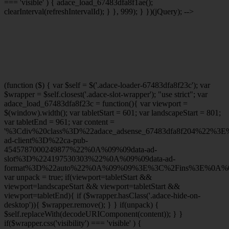
=== 'visible' ) { adace_load_67483dfa8f1ae();
clearInterval(refreshIntervalId); } }, 999); } })(jQuery); -->
(function ($) { var $self = $('.adace-loader-67483dfa8f23c'); var
$wrapper = $self.closest('.adace-slot-wrapper'); "use strict"; var
adace_load_67483dfa8f23c = function(){ var viewport =
$(window).width(); var tabletStart = 601; var landscapeStart = 801;
var tabletEnd = 961; var content =
'%3Cdiv%20class%3D%22adace_adsense_67483dfa8f204%22%3
ad-client%3D%22ca-pub-
4545787000249877%22%0A%09%09data-ad-
slot%3D%224197530303%22%0A%09%09data-ad-
format%3D%22auto%22%0A%09%09%3E%3C%2Fins%3E%0A%09
var unpack = true; if(viewport
=tabletStart &&
viewport
=landscapeStart && viewport
=tabletStart &&
viewport
=tabletEnd){ if ($wrapper.hasClass('.adace-hide-on-
desktop')){ $wrapper.remove(); } } if(unpack) {
$self.replaceWith(decodeURIComponent(content)); } }
if($wrapper.css('visibility') === 'visible' ) {