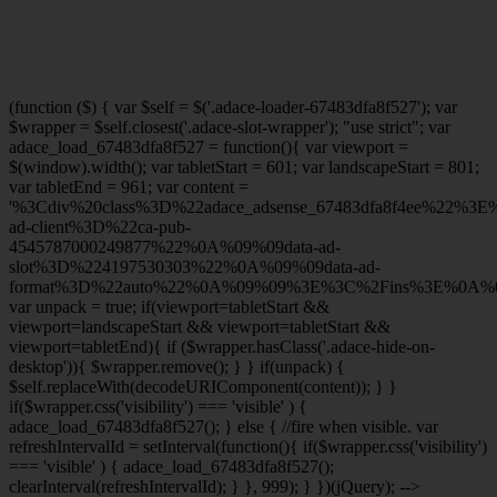
(function ($) { var $self = $('.adace-loader-67483dfa8f527'); var
$wrapper = $self.closest('.adace-slot-wrapper'); "use strict"; var
adace_load_67483dfa8f527 = function(){ var viewport =
$(window).width(); var tabletStart = 601; var landscapeStart = 801;
var tabletEnd = 961; var content =
'%3Cdiv%20class%3D%22adace_adsense_67483dfa8f4ee%22%3
ad-client%3D%22ca-pub-
4545787000249877%22%0A%09%09data-ad-
slot%3D%224197530303%22%0A%09%09data-ad-
format%3D%22auto%22%0A%09%09%3E%3C%2Fins%3E%0A%09
var unpack = true; if(viewport
=tabletStart &&
viewport
=landscapeStart && viewport
=tabletStart &&
viewport
=tabletEnd){ if ($wrapper.hasClass('.adace-hide-on-
desktop')){ $wrapper.remove(); } } if(unpack) {
$self.replaceWith(decodeURIComponent(content)); } }
if($wrapper.css('visibility') === 'visible' ) {
adace_load_67483dfa8f527(); } else { //fire when visible. var
refreshIntervalId = setInterval(function(){ if($wrapper.css('visibility')
=== 'visible' ) { adace_load_67483dfa8f527();
clearInterval(refreshIntervalId); } }, 999); } })(jQuery); -->