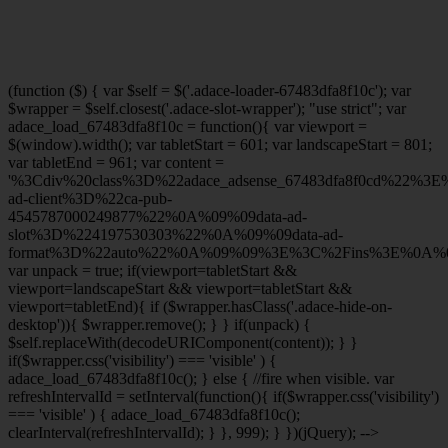
(function ($) { var $self = $('.adace-loader-67483dfa8f10c'); var
$wrapper = $self.closest('.adace-slot-wrapper'); "use strict"; var
adace_load_67483dfa8f10c = function(){ var viewport =
$(window).width(); var tabletStart = 601; var landscapeStart = 801;
var tabletEnd = 961; var content =
'%3Cdiv%20class%3D%22adace_adsense_67483dfa8f0cd%22%3
ad-client%3D%22ca-pub-
4545787000249877%22%0A%09%09data-ad-
slot%3D%224197530303%22%0A%09%09data-ad-
format%3D%22auto%22%0A%09%09%3E%3C%2Fins%3E%0A%09
var unpack = true; if(viewport
=tabletStart &&
viewport
=landscapeStart && viewport
=tabletStart &&
viewport
=tabletEnd){ if ($wrapper.hasClass('.adace-hide-on-
desktop')){ $wrapper.remove(); } } if(unpack) {
$self.replaceWith(decodeURIComponent(content)); } }
if($wrapper.css('visibility') === 'visible' ) {
adace_load_67483dfa8f10c(); } else { //fire when visible. var
refreshIntervalId = setInterval(function(){ if($wrapper.css('visibility')
=== 'visible' ) { adace_load_67483dfa8f10c();
clearInterval(refreshIntervalId); } }, 999); } })(jQuery); -->