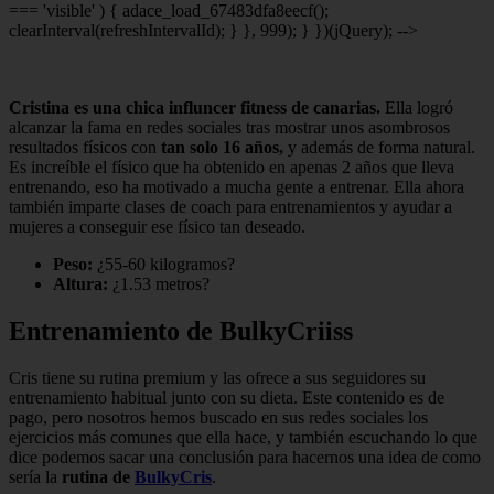
=== 'visible' ) { adace_load_67483dfa8eecf();
clearInterval(refreshIntervalId); } }, 999); } })(jQuery); -->
Cristina es una chica influncer fitness de canarias.
Ella logró
alcanzar la fama en redes sociales tras mostrar unos asombrosos
resultados físicos con
tan solo 16 años,
y además de forma natural.
Es increíble el físico que ha obtenido en apenas 2 años que lleva
entrenando, eso ha motivado a mucha gente a entrenar. Ella ahora
también imparte clases de coach para entrenamientos y ayudar a
mujeres a conseguir ese físico tan deseado.
Peso:
¿55-60 kilogramos?
Altura:
¿1.53 metros?
Entrenamiento de BulkyCriiss
Cris tiene su rutina premium y las ofrece a sus seguidores su
entrenamiento habitual junto con su dieta. Este contenido es de
pago, pero nosotros hemos buscado en sus redes sociales los
ejercicios más comunes que ella hace, y también escuchando lo que
dice podemos sacar una conclusión para hacernos una idea de como
sería la
rutina de
BulkyCris
.