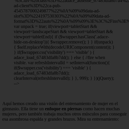
'%3Cdiv%20class%3D%22adace_adsense_67483dfa8b7a4
ad-client%3D%22ca-pub-
4545787000249877%22%0A%09%09data-ad-
slot%3D%224197530303%22%0A%09%09data-ad-
format%3D%22auto%22%0A%09%09%3E%3C%2Fins%3E%
var unpack = true; if(viewport
=tabletStart &&
viewport
=landscapeStart && viewport
=tabletStart &&
viewport
=tabletEnd){ if ($wrapper.hasClass('.adace-
hide-on-desktop')){ $wrapper.remove(); } } if(unpack)
{ $self.replaceWith(decodeURIComponent(content)); }
} if($wrapper.css('visibility') === 'visible' ) {
adace_load_67483dfa8b7dd(); } else { //fire when
visible. var refreshIntervalId = setInterval(function(){
if($wrapper.css('visibility') === 'visible' ) {
adace_load_67483dfa8b7dd();
clearInterval(refreshIntervalId); } }, 999); } })(jQuery);
-->
Aquí hemos creado una visión del entrenamiento de mujer en el
gimnasio. Ella tiene un
enfoque en piernas
como hacen muchas
mujeres, pero también trabaja muchos otros músculos para conseguir
esa asombrosa espalda y grandes brazos. Mira su entrenamiento: