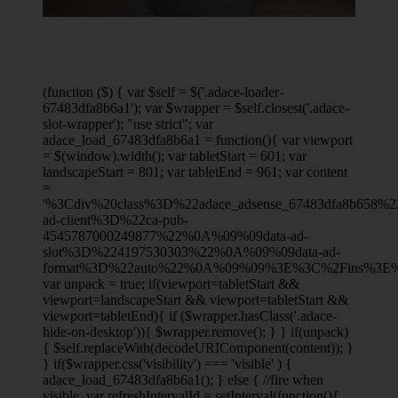
(function ($) { var $self = $('.adace-loader-
67483dfa8b6a1'); var $wrapper = $self.closest('.adace-
slot-wrapper'); "use strict"; var
adace_load_67483dfa8b6a1 = function(){ var viewport
= $(window).width(); var tabletStart = 601; var
landscapeStart = 801; var tabletEnd = 961; var content
=
'%3Cdiv%20class%3D%22adace_adsense_67483dfa8b658
ad-client%3D%22ca-pub-
4545787000249877%22%0A%09%09data-ad-
slot%3D%224197530303%22%0A%09%09data-ad-
format%3D%22auto%22%0A%09%09%3E%3C%2Fins%3E%
var unpack = true; if(viewport
=tabletStart &&
viewport
=landscapeStart && viewport
=tabletStart &&
viewport
=tabletEnd){ if ($wrapper.hasClass('.adace-
hide-on-desktop')){ $wrapper.remove(); } } if(unpack)
{ $self.replaceWith(decodeURIComponent(content)); }
} if($wrapper.css('visibility') === 'visible' ) {
adace_load_67483dfa8b6a1(); } else { //fire when
visible. var refreshIntervalId = setInterval(function(){