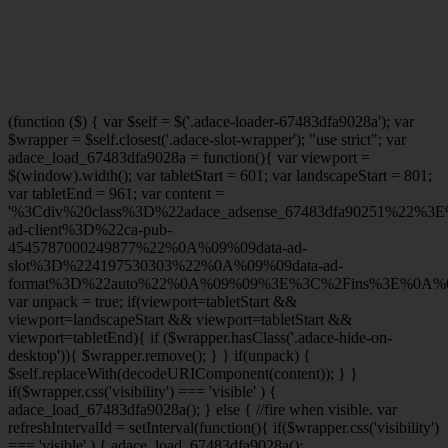
(function ($) { var $self = $('.adace-loader-67483dfa9028a'); var
$wrapper = $self.closest('.adace-slot-wrapper'); "use strict"; var
adace_load_67483dfa9028a = function(){ var viewport =
$(window).width(); var tabletStart = 601; var landscapeStart = 801;
var tabletEnd = 961; var content =
'%3Cdiv%20class%3D%22adace_adsense_67483dfa90251%22%3
ad-client%3D%22ca-pub-
4545787000249877%22%0A%09%09data-ad-
slot%3D%224197530303%22%0A%09%09data-ad-
format%3D%22auto%22%0A%09%09%3E%3C%2Fins%3E%0A%09
var unpack = true; if(viewport
=tabletStart &&
viewport
=landscapeStart && viewport
=tabletStart &&
viewport
=tabletEnd){ if ($wrapper.hasClass('.adace-hide-on-
desktop')){ $wrapper.remove(); } } if(unpack) {
$self.replaceWith(decodeURIComponent(content)); } }
if($wrapper.css('visibility') === 'visible' ) {
adace_load_67483dfa9028a(); } else { //fire when visible. var
refreshIntervalId = setInterval(function(){ if($wrapper.css('visibility')
=== 'visible' ) { adace_load_67483dfa9028a();