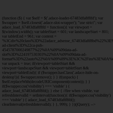
(function ($) { var $self = $('.adace-loader-67483dfa8f8fd'); var
$wrapper = $self.closest('.adace-slot-wrapper'); "use strict"; var
adace_load_67483dfa8f8fd = function(){ var viewport =
$(window).width(); var tabletStart = 601; var landscapeStart = 801;
var tabletEnd = 961; var content =
'%3Cdiv%20class%3D%22adace_adsense_67483dfa8f8bd%22%3
ad-client%3D%22ca-pub-
4545787000249877%22%0A%09%09data-ad-
slot%3D%224197530303%22%0A%09%09data-ad-
format%3D%22auto%22%0A%09%09%3E%3C%2Fins%3E%0A%09
var unpack = true; if(viewport
=tabletStart &&
viewport
=landscapeStart && viewport
=tabletStart &&
viewport
=tabletEnd){ if ($wrapper.hasClass('.adace-hide-on-
desktop')){ $wrapper.remove(); } } if(unpack) {
$self.replaceWith(decodeURIComponent(content)); } }
if($wrapper.css('visibility') === 'visible' ) {
adace_load_67483dfa8f8fd(); } else { //fire when visible. var
refreshIntervalId = setInterval(function(){ if($wrapper.css('visibility')
=== 'visible' ) { adace_load_67483dfa8f8fd();
clearInterval(refreshIntervalId); } }, 999); } })(jQuery); -->