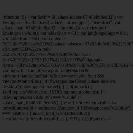
(function ($) { var $self = $('.adace-loader-67483dfa8ed82'); var
$wrapper = $self.closest('.adace-slot-wrapper'); "use strict"; var
adace_load_67483dfa8ed82 = function(){ var viewport =
$(window).width(); var tabletStart = 601; var landscapeStart = 801;
var tabletEnd = 961; var content =
'%3Cdiv%20class%3D%22adace_adsense_67483dfa8ed39%22%3
ad-client%3D%22ca-pub-
4545787000249877%22%0A%09%09data-ad-
slot%3D%224197530303%22%0A%09%09data-ad-
format%3D%22auto%22%0A%09%09%3E%3C%2Fins%3E%0A%09
var unpack = true; if(viewport
=tabletStart &&
viewport
=landscapeStart && viewport
=tabletStart &&
viewport
=tabletEnd){ if ($wrapper.hasClass('.adace-hide-on-
desktop')){ $wrapper.remove(); } } if(unpack) {
$self.replaceWith(decodeURIComponent(content)); } }
if($wrapper.css('visibility') === 'visible' ) {
adace_load_67483dfa8ed82(); } else { //fire when visible. var
refreshIntervalId = setInterval(function(){ if($wrapper.css('visibility')
=== 'visible' ) { adace_load_67483dfa8ed82();
clearInterval(refreshIntervalId); } }, 999); } })(jQuery); -->