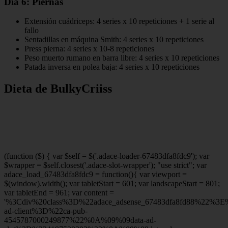
Día 6: Piernas
Extensión cuádriceps: 4 series x 10 repeticiones + 1 serie al
fallo
Sentadillas en máquina Smith: 4 series x 10 repeticiones
Press pierna: 4 series x 10-8 repeticiones
Peso muerto rumano en barra libre: 4 series x 10 repeticiones
Patada inversa en polea baja: 4 series x 10 repeticiones
Dieta de BulkyCriiss
(function ($) { var $self = $('.adace-loader-67483dfa8fdc9'); var
$wrapper = $self.closest('.adace-slot-wrapper'); "use strict"; var
adace_load_67483dfa8fdc9 = function(){ var viewport =
$(window).width(); var tabletStart = 601; var landscapeStart = 801;
var tabletEnd = 961; var content =
'%3Cdiv%20class%3D%22adace_adsense_67483dfa8fd88%22%3
ad-client%3D%22ca-pub-
4545787000249877%22%0A%09%09data-ad-