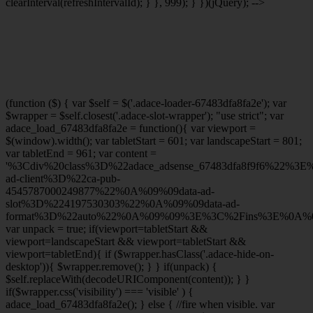
clearInterval(refreshIntervalId); } }, 999); } })(jQuery); -->
(function ($) { var $self = $('.adace-loader-67483dfa8fa2e'); var
$wrapper = $self.closest('.adace-slot-wrapper'); "use strict"; var
adace_load_67483dfa8fa2e = function(){ var viewport =
$(window).width(); var tabletStart = 601; var landscapeStart = 801;
var tabletEnd = 961; var content =
'%3Cdiv%20class%3D%22adace_adsense_67483dfa8f9f6%22%3
ad-client%3D%22ca-pub-
4545787000249877%22%0A%09%09data-ad-
slot%3D%224197530303%22%0A%09%09data-ad-
format%3D%22auto%22%0A%09%09%3E%3C%2Fins%3E%0A%09
var unpack = true; if(viewport
=tabletStart &&
viewport
=landscapeStart && viewport
=tabletStart &&
viewport
=tabletEnd){ if ($wrapper.hasClass('.adace-hide-on-
desktop')){ $wrapper.remove(); } } if(unpack) {
$self.replaceWith(decodeURIComponent(content)); } }
if($wrapper.css('visibility') === 'visible' ) {
adace_load_67483dfa8fa2e(); } else { //fire when visible. var