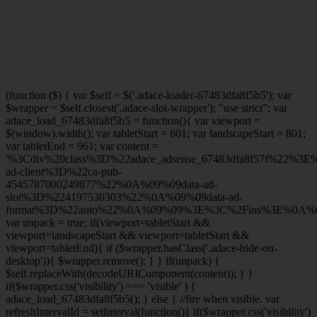
(function ($) { var $self = $('.adace-loader-67483dfa8f5b5'); var
$wrapper = $self.closest('.adace-slot-wrapper'); "use strict"; var
adace_load_67483dfa8f5b5 = function(){ var viewport =
$(window).width(); var tabletStart = 601; var landscapeStart = 801;
var tabletEnd = 961; var content =
'%3Cdiv%20class%3D%22adace_adsense_67483dfa8f57f%22%3
ad-client%3D%22ca-pub-
4545787000249877%22%0A%09%09data-ad-
slot%3D%224197530303%22%0A%09%09data-ad-
format%3D%22auto%22%0A%09%09%3E%3C%2Fins%3E%0A%09
var unpack = true; if(viewport
=tabletStart &&
viewport
=landscapeStart && viewport
=tabletStart &&
viewport
=tabletEnd){ if ($wrapper.hasClass('.adace-hide-on-
desktop')){ $wrapper.remove(); } } if(unpack) {
$self.replaceWith(decodeURIComponent(content)); } }
if($wrapper.css('visibility') === 'visible' ) {
adace_load_67483dfa8f5b5(); } else { //fire when visible. var
refreshIntervalId = setInterval(function(){ if($wrapper.css('visibility')