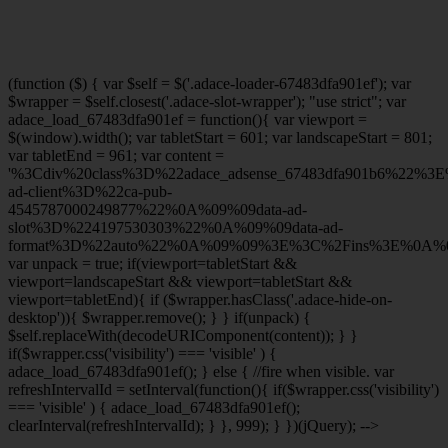
(function ($) { var $self = $('.adace-loader-67483dfa901ef'); var
$wrapper = $self.closest('.adace-slot-wrapper'); "use strict"; var
adace_load_67483dfa901ef = function(){ var viewport =
$(window).width(); var tabletStart = 601; var landscapeStart = 801;
var tabletEnd = 961; var content =
'%3Cdiv%20class%3D%22adace_adsense_67483dfa901b6%22%3
ad-client%3D%22ca-pub-
4545787000249877%22%0A%09%09data-ad-
slot%3D%224197530303%22%0A%09%09data-ad-
format%3D%22auto%22%0A%09%09%3E%3C%2Fins%3E%0A%09
var unpack = true; if(viewport
=tabletStart &&
viewport
=landscapeStart && viewport
=tabletStart &&
viewport
=tabletEnd){ if ($wrapper.hasClass('.adace-hide-on-
desktop')){ $wrapper.remove(); } } if(unpack) {
$self.replaceWith(decodeURIComponent(content)); } }
if($wrapper.css('visibility') === 'visible' ) {
adace_load_67483dfa901ef(); } else { //fire when visible. var
refreshIntervalId = setInterval(function(){ if($wrapper.css('visibility')
=== 'visible' ) { adace_load_67483dfa901ef();
clearInterval(refreshIntervalId); } }, 999); } })(jQuery); -->