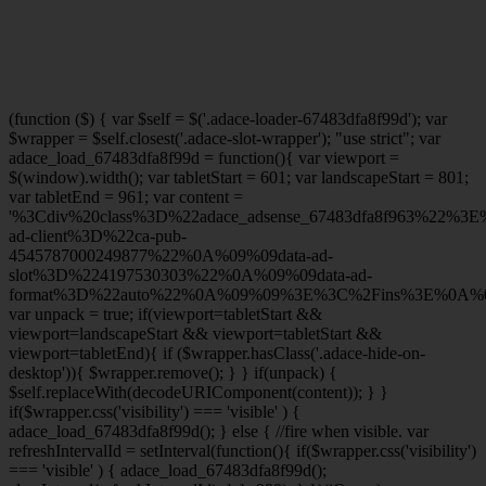
(function ($) { var $self = $('.adace-loader-67483dfa8f99d'); var
$wrapper = $self.closest('.adace-slot-wrapper'); "use strict"; var
adace_load_67483dfa8f99d = function(){ var viewport =
$(window).width(); var tabletStart = 601; var landscapeStart = 801;
var tabletEnd = 961; var content =
'%3Cdiv%20class%3D%22adace_adsense_67483dfa8f963%22%3
ad-client%3D%22ca-pub-
4545787000249877%22%0A%09%09data-ad-
slot%3D%224197530303%22%0A%09%09data-ad-
format%3D%22auto%22%0A%09%09%3E%3C%2Fins%3E%0A%09
var unpack = true; if(viewport
=tabletStart &&
viewport
=landscapeStart && viewport
=tabletStart &&
viewport
=tabletEnd){ if ($wrapper.hasClass('.adace-hide-on-
desktop')){ $wrapper.remove(); } } if(unpack) {
$self.replaceWith(decodeURIComponent(content)); } }
if($wrapper.css('visibility') === 'visible' ) {
adace_load_67483dfa8f99d(); } else { //fire when visible. var
refreshIntervalId = setInterval(function(){ if($wrapper.css('visibility')
=== 'visible' ) { adace_load_67483dfa8f99d();