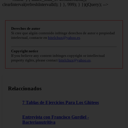
clearInterval(refreshIntervalId); } }, 999); } })(jQuery); -->
Derechos de autor
Si cree que algún contenido infringe derechos de autor o propiedad
intelectual, contacte en
bitelchux@yahoo.es
.
Copyright notice
If you believe any content infringes copyright or intellectual
property rights, please contact
bitelchux@yahoo.es
.
Relaccionados
7 Tablas de Ejercicios Para Los Glúteos
Entrevista con Francisco Gurdiel -
Bacterianutritiva