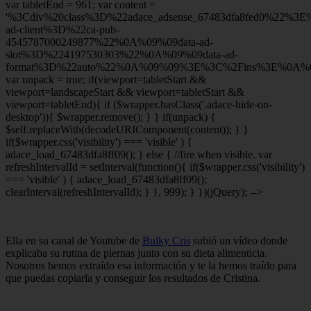
var tabletEnd = 961; var content =
'%3Cdiv%20class%3D%22adace_adsense_67483dfa8fed0%22%3
ad-client%3D%22ca-pub-
4545787000249877%22%0A%09%09data-ad-
slot%3D%224197530303%22%0A%09%09data-ad-
format%3D%22auto%22%0A%09%09%3E%3C%2Fins%3E%0A%09
var unpack = true; if(viewport
=tabletStart &&
viewport
=landscapeStart && viewport
=tabletStart &&
viewport
=tabletEnd){ if ($wrapper.hasClass('.adace-hide-on-
desktop')){ $wrapper.remove(); } } if(unpack) {
$self.replaceWith(decodeURIComponent(content)); } }
if($wrapper.css('visibility') === 'visible' ) {
adace_load_67483dfa8ff09(); } else { //fire when visible. var
refreshIntervalId = setInterval(function(){ if($wrapper.css('visibility')
=== 'visible' ) { adace_load_67483dfa8ff09();
clearInterval(refreshIntervalId); } }, 999); } })(jQuery); -->
Ella en su canal de Youtube de
Bulky Cris
subió un vídeo donde
explicaba su rutina de piernas junto con su dieta alimenticia.
Nosotros hemos extraído esa información y te la hemos traído para
que puedas copiarla y conseguir los resultados de Cristina.