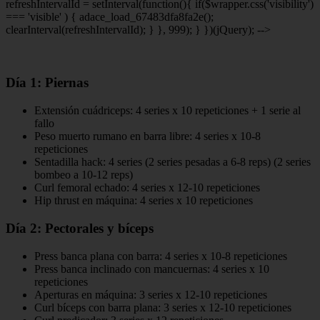
refreshIntervalId = setInterval(function(){ if($wrapper.css('visibility')
=== 'visible' ) { adace_load_67483dfa8fa2e();
clearInterval(refreshIntervalId); } }, 999); } })(jQuery); -->
Día 1: Piernas
Extensión cuádriceps: 4 series x 10 repeticiones + 1 serie al
fallo
Peso muerto rumano en barra libre: 4 series x 10-8
repeticiones
Sentadilla hack: 4 series (2 series pesadas a 6-8 reps) (2 series
bombeo a 10-12 reps)
Curl femoral echado: 4 series x 12-10 repeticiones
Hip thrust en máquina: 4 series x 10 repeticiones
Día 2: Pectorales y bíceps
Press banca plana con barra: 4 series x 10-8 repeticiones
Press banca inclinado con mancuernas: 4 series x 10
repeticiones
Aperturas en máquina: 3 series x 12-10 repeticiones
Curl bíceps con barra plana: 3 series x 12-10 repeticiones