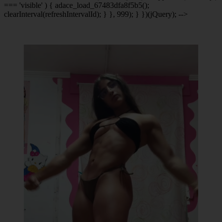
=== 'visible' ) { adace_load_67483dfa8f5b5();
clearInterval(refreshIntervalId); } }, 999); } })(jQuery); -->