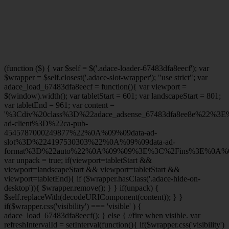
(function ($) { var $self = $('.adace-loader-67483dfa8eecf'); var
$wrapper = $self.closest('.adace-slot-wrapper'); "use strict"; var
adace_load_67483dfa8eecf = function(){ var viewport =
$(window).width(); var tabletStart = 601; var landscapeStart = 801;
var tabletEnd = 961; var content =
'%3Cdiv%20class%3D%22adace_adsense_67483dfa8ee8e%22%3
ad-client%3D%22ca-pub-
4545787000249877%22%0A%09%09data-ad-
slot%3D%224197530303%22%0A%09%09data-ad-
format%3D%22auto%22%0A%09%09%3E%3C%2Fins%3E%0A%09
var unpack = true; if(viewport
=tabletStart &&
viewport
=landscapeStart && viewport
=tabletStart &&
viewport
=tabletEnd){ if ($wrapper.hasClass('.adace-hide-on-
desktop')){ $wrapper.remove(); } } if(unpack) {
$self.replaceWith(decodeURIComponent(content)); } }
if($wrapper.css('visibility') === 'visible' ) {
adace_load_67483dfa8eecf(); } else { //fire when visible. var
refreshIntervalId = setInterval(function(){ if($wrapper.css('visibility')