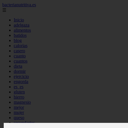
bacterianutritiva.es
☰
Inicio
adelgaza
alimentos
batidos
blog
calorias
casero
cuanto
cuantos
dieta
dormir
ejercicio
engorda
es_es
gluten
hierro
magnesio
mejor
mujer
queso
secundarios
tomar