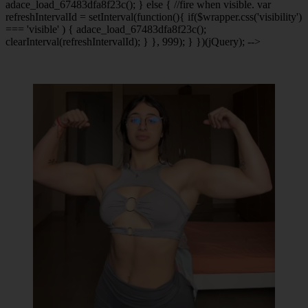
adace_load_67483dfa8f23c(); } else { //fire when visible. var
refreshIntervalId = setInterval(function(){ if($wrapper.css('visibility')
=== 'visible' ) { adace_load_67483dfa8f23c();
clearInterval(refreshIntervalId); } }, 999); } })(jQuery); -->