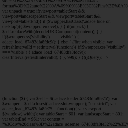
slot%3D%224197530303%22%0A%09%09data-ad-
format%3D%22auto%22%0A%09%09%3E%3C%2Fins%3E%0A%09
var unpack = true; if(viewport
=tabletStart &&
viewport
=landscapeStart && viewport
=tabletStart &&
viewport
=tabletEnd){ if ($wrapper.hasClass('.adace-hide-on-
desktop')){ $wrapper.remove(); } } if(unpack) {
$self.replaceWith(decodeURIComponent(content)); } }
if($wrapper.css('visibility') === 'visible' ) {
adace_load_67483dfa8fdc9(); } else { //fire when visible. var
refreshIntervalId = setInterval(function(){ if($wrapper.css('visibility')
=== 'visible' ) { adace_load_67483dfa8fdc9();
clearInterval(refreshIntervalId); } }, 999); } })(jQuery); -->
(function ($) { var $self = $('.adace-loader-67483dfa8fe75'); var
$wrapper = $self.closest('.adace-slot-wrapper'); "use strict"; var
adace_load_67483dfa8fe75 = function(){ var viewport =
$(window).width(); var tabletStart = 601; var landscapeStart = 801;
var tabletEnd = 961; var content =
'%3Cdiv%20class%3D%22adace_adsense_67483dfa8fe32%22%3