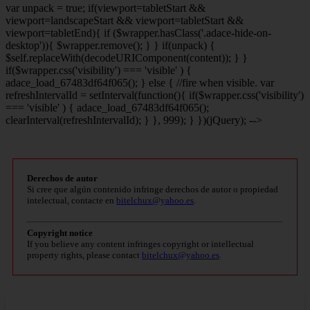
var unpack = true; if(viewport
=tabletStart &&
viewport
=landscapeStart && viewport
=tabletStart &&
viewport
=tabletEnd){ if ($wrapper.hasClass('.adace-hide-on-
desktop')){ $wrapper.remove(); } } if(unpack) {
$self.replaceWith(decodeURIComponent(content)); } }
if($wrapper.css('visibility') === 'visible' ) {
adace_load_67483df64f065(); } else { //fire when visible. var
refreshIntervalId = setInterval(function(){ if($wrapper.css('visibility')
=== 'visible' ) { adace_load_67483df64f065();
clearInterval(refreshIntervalId); } }, 999); } })(jQuery); -->
Derechos de autor
Si cree que algún contenido infringe derechos de autor o propiedad
intelectual, contacte en
bitelchux@yahoo.es
.
Copyright notice
If you believe any content infringes copyright or intellectual
property rights, please contact
bitelchux@yahoo.es
.