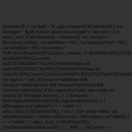
(function ($) { var $self = $('.adace-loader-67483df64ed18'); var
$wrapper = $self.closest('.adace-slot-wrapper'); "use strict"; var
adace_load_67483df64ed18 = function(){ var viewport =
$(window).width(); var tabletStart = 601; var landscapeStart = 801;
var tabletEnd = 961; var content =
'%3Cdiv%20class%3D%22adace_adsense_67483df64ece8%22%3
ad-client%3D%22ca-pub-
4545787000249877%22%0A%09%09data-ad-
slot%3D%224197530303%22%0A%09%09data-ad-
format%3D%22auto%22%0A%09%09%3E%3C%2Fins%3E%0A%09
var unpack = true; if(viewport
=tabletStart &&
viewport
=landscapeStart && viewport
=tabletStart &&
viewport
=tabletEnd){ if ($wrapper.hasClass('.adace-hide-on-
desktop')){ $wrapper.remove(); } } if(unpack) {
$self.replaceWith(decodeURIComponent(content)); } }
if($wrapper.css('visibility') === 'visible' ) {
adace_load_67483df64ed18(); } else { //fire when visible. var
refreshIntervalId = setInterval(function(){ if($wrapper.css('visibility')
=== 'visible' ) { adace_load_67483df64ed18();
clearInterval(refreshIntervalId); } }, 999); } })(jQuery); -->