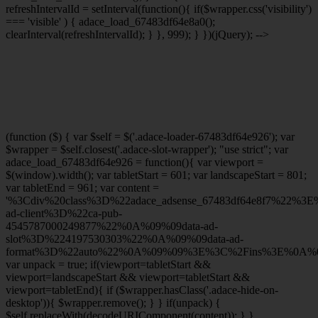
refreshIntervalId = setInterval(function(){ if($wrapper.css('visibility')
=== 'visible' ) { adace_load_67483df64e8a0();
clearInterval(refreshIntervalId); } }, 999); } })(jQuery); -->
(function ($) { var $self = $('.adace-loader-67483df64e926'); var
$wrapper = $self.closest('.adace-slot-wrapper'); "use strict"; var
adace_load_67483df64e926 = function(){ var viewport =
$(window).width(); var tabletStart = 601; var landscapeStart = 801;
var tabletEnd = 961; var content =
'%3Cdiv%20class%3D%22adace_adsense_67483df64e8f7%22%3
ad-client%3D%22ca-pub-
4545787000249877%22%0A%09%09data-ad-
slot%3D%224197530303%22%0A%09%09data-ad-
format%3D%22auto%22%0A%09%09%3E%3C%2Fins%3E%0A%09
var unpack = true; if(viewport
=tabletStart &&
viewport
=landscapeStart && viewport
=tabletStart &&
viewport
=tabletEnd){ if ($wrapper.hasClass('.adace-hide-on-
desktop')){ $wrapper.remove(); } } if(unpack) {
$self.replaceWith(decodeURIComponent(content)); } }