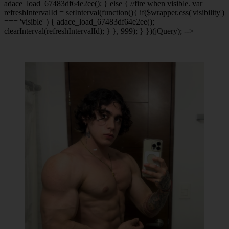
adace_load_67483df64e2ee(); } else { //fire when visible. var
refreshIntervalId = setInterval(function(){ if($wrapper.css('visibility')
=== 'visible' ) { adace_load_67483df64e2ee();
clearInterval(refreshIntervalId); } }, 999); } })(jQuery); -->