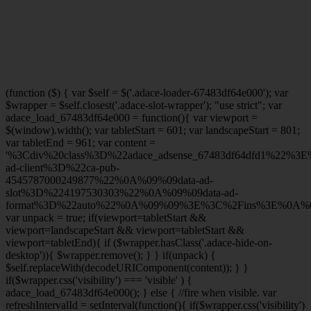
(function ($) { var $self = $('.adace-loader-67483df64e000'); var
$wrapper = $self.closest('.adace-slot-wrapper'); "use strict"; var
adace_load_67483df64e000 = function(){ var viewport =
$(window).width(); var tabletStart = 601; var landscapeStart = 801;
var tabletEnd = 961; var content =
'%3Cdiv%20class%3D%22adace_adsense_67483df64dfd1%22%3
ad-client%3D%22ca-pub-
4545787000249877%22%0A%09%09data-ad-
slot%3D%224197530303%22%0A%09%09data-ad-
format%3D%22auto%22%0A%09%09%3E%3C%2Fins%3E%0A%09
var unpack = true; if(viewport
=tabletStart &&
viewport
=landscapeStart && viewport
=tabletStart &&
viewport
=tabletEnd){ if ($wrapper.hasClass('.adace-hide-on-
desktop')){ $wrapper.remove(); } } if(unpack) {
$self.replaceWith(decodeURIComponent(content)); } }
if($wrapper.css('visibility') === 'visible' ) {
adace_load_67483df64e000(); } else { //fire when visible. var
refreshIntervalId = setInterval(function(){ if($wrapper.css('visibility')