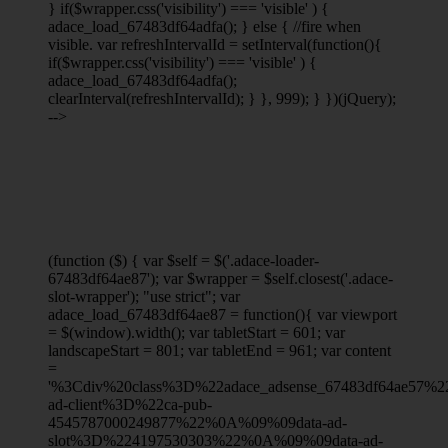
} if($wrapper.css('visibility') === 'visible' ) {
adace_load_67483df64adfa(); } else { //fire when
visible. var refreshIntervalId = setInterval(function(){
if($wrapper.css('visibility') === 'visible' ) {
adace_load_67483df64adfa();
clearInterval(refreshIntervalId); } }, 999); } })(jQuery);
-->
(function ($) { var $self = $('.adace-loader-
67483df64ae87'); var $wrapper = $self.closest('.adace-
slot-wrapper'); "use strict"; var
adace_load_67483df64ae87 = function(){ var viewport
= $(window).width(); var tabletStart = 601; var
landscapeStart = 801; var tabletEnd = 961; var content
=
'%3Cdiv%20class%3D%22adace_adsense_67483df64ae57
ad-client%3D%22ca-pub-
4545787000249877%22%0A%09%09data-ad-
slot%3D%224197530303%22%0A%09%09data-ad-