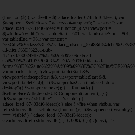
(function ($) { var $self = $('.adace-loader-67483df64deec'); var
$wrapper = $self.closest('.adace-slot-wrapper'); "use strict"; var
adace_load_67483df64deec = function(){ var viewport =
$(window).width(); var tabletStart = 601; var landscapeStart = 801;
var tabletEnd = 961; var content =
'%3Cdiv%20class%3D%22adace_adsense_67483df64deb1%22%3
ad-client%3D%22ca-pub-
4545787000249877%22%0A%09%09data-ad-
slot%3D%224197530303%22%0A%09%09data-ad-
format%3D%22auto%22%0A%09%09%3E%3C%2Fins%3E%0A%09
var unpack = true; if(viewport
=tabletStart &&
viewport
=landscapeStart && viewport
=tabletStart &&
viewport
=tabletEnd){ if ($wrapper.hasClass('.adace-hide-on-
desktop')){ $wrapper.remove(); } } if(unpack) {
$self.replaceWith(decodeURIComponent(content)); } }
if($wrapper.css('visibility') === 'visible' ) {
adace_load_67483df64deec(); } else { //fire when visible. var
refreshIntervalId = setInterval(function(){ if($wrapper.css('visibility')
=== 'visible' ) { adace_load_67483df64deec();
clearInterval(refreshIntervalId); } }, 999); } })(jQuery); -->