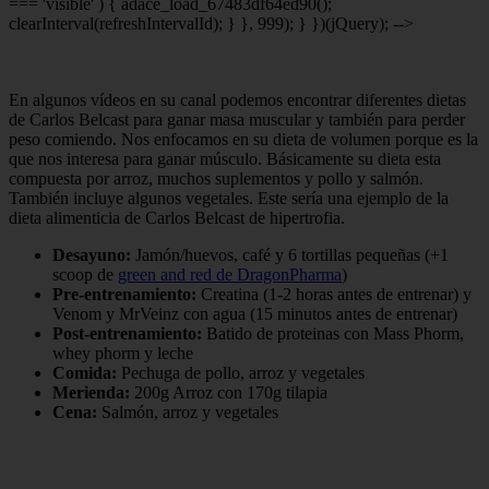
=== 'visible' ) { adace_load_67483df64ed90();
clearInterval(refreshIntervalId); } }, 999); } })(jQuery); -->
En algunos vídeos en su canal podemos encontrar diferentes dietas
de Carlos Belcast para ganar masa muscular y también para perder
peso comiendo. Nos enfocamos en su dieta de volumen porque es la
que nos interesa para ganar músculo. Básicamente su dieta esta
compuesta por arroz, muchos suplementos y pollo y salmón.
También incluye algunos vegetales. Este sería una ejemplo de la
dieta alimenticia de Carlos Belcast de hipertrofia.
Desayuno:
Jamón/huevos, café y 6 tortillas pequeñas (+1
scoop de
green and red de DragonPharma
)
Pre-entrenamiento:
Creatina (1-2 horas antes de entrenar) y
Venom y MrVeinz con agua (15 minutos antes de entrenar)
Post-entrenamiento:
Batido de proteinas con Mass Phorm,
whey phorm y leche
Comida:
Pechuga de pollo, arroz y vegetales
Merienda:
200g Arroz con 170g tilapia
Cena:
Salmón, arroz y vegetales