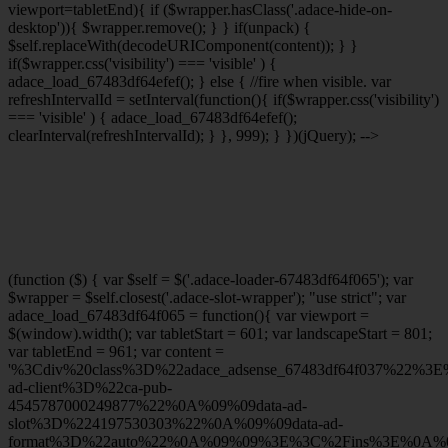
viewport
=tabletEnd){ if ($wrapper.hasClass('.adace-hide-on-
desktop')){ $wrapper.remove(); } } if(unpack) {
$self.replaceWith(decodeURIComponent(content)); } }
if($wrapper.css('visibility') === 'visible' ) {
adace_load_67483df64efef(); } else { //fire when visible. var
refreshIntervalId = setInterval(function(){ if($wrapper.css('visibility')
=== 'visible' ) { adace_load_67483df64efef();
clearInterval(refreshIntervalId); } }, 999); } })(jQuery); -->
(function ($) { var $self = $('.adace-loader-67483df64f065'); var
$wrapper = $self.closest('.adace-slot-wrapper'); "use strict"; var
adace_load_67483df64f065 = function(){ var viewport =
$(window).width(); var tabletStart = 601; var landscapeStart = 801;
var tabletEnd = 961; var content =
'%3Cdiv%20class%3D%22adace_adsense_67483df64f037%22%3
ad-client%3D%22ca-pub-
4545787000249877%22%0A%09%09data-ad-
slot%3D%224197530303%22%0A%09%09data-ad-
format%3D%22auto%22%0A%09%09%3E%3C%2Fins%3E%0A%09