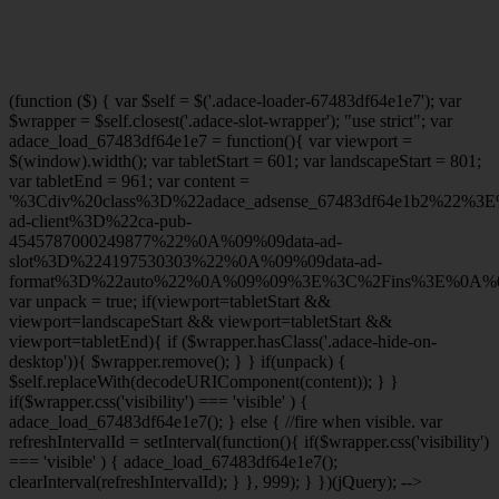
(function ($) { var $self = $('.adace-loader-67483df64e1e7'); var
$wrapper = $self.closest('.adace-slot-wrapper'); "use strict"; var
adace_load_67483df64e1e7 = function(){ var viewport =
$(window).width(); var tabletStart = 601; var landscapeStart = 801;
var tabletEnd = 961; var content =
'%3Cdiv%20class%3D%22adace_adsense_67483df64e1b2%22%3
ad-client%3D%22ca-pub-
4545787000249877%22%0A%09%09data-ad-
slot%3D%224197530303%22%0A%09%09data-ad-
format%3D%22auto%22%0A%09%09%3E%3C%2Fins%3E%0A%09
var unpack = true; if(viewport
=tabletStart &&
viewport
=landscapeStart && viewport
=tabletStart &&
viewport
=tabletEnd){ if ($wrapper.hasClass('.adace-hide-on-
desktop')){ $wrapper.remove(); } } if(unpack) {
$self.replaceWith(decodeURIComponent(content)); } }
if($wrapper.css('visibility') === 'visible' ) {
adace_load_67483df64e1e7(); } else { //fire when visible. var
refreshIntervalId = setInterval(function(){ if($wrapper.css('visibility')
=== 'visible' ) { adace_load_67483df64e1e7();
clearInterval(refreshIntervalId); } }, 999); } })(jQuery); -->