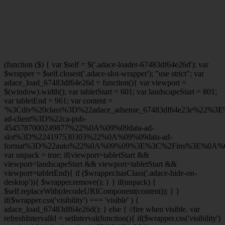
(function ($) { var $self = $('.adace-loader-67483df64e26d'); var
$wrapper = $self.closest('.adace-slot-wrapper'); "use strict"; var
adace_load_67483df64e26d = function(){ var viewport =
$(window).width(); var tabletStart = 601; var landscapeStart = 801;
var tabletEnd = 961; var content =
'%3Cdiv%20class%3D%22adace_adsense_67483df64e23e%22%3
ad-client%3D%22ca-pub-
4545787000249877%22%0A%09%09data-ad-
slot%3D%224197530303%22%0A%09%09data-ad-
format%3D%22auto%22%0A%09%09%3E%3C%2Fins%3E%0A%09
var unpack = true; if(viewport
=tabletStart &&
viewport
=landscapeStart && viewport
=tabletStart &&
viewport
=tabletEnd){ if ($wrapper.hasClass('.adace-hide-on-
desktop')){ $wrapper.remove(); } } if(unpack) {
$self.replaceWith(decodeURIComponent(content)); } }
if($wrapper.css('visibility') === 'visible' ) {
adace_load_67483df64e26d(); } else { //fire when visible. var
refreshIntervalId = setInterval(function(){ if($wrapper.css('visibility')