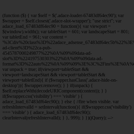
(function ($) { var $self = $('.adace-loader-67483df64ec90'); var
$wrapper = $self.closest('.adace-slot-wrapper'); "use strict"; var
adace_load_67483df64ec90 = function(){ var viewport =
$(window).width(); var tabletStart = 601; var landscapeStart = 801;
var tabletEnd = 961; var content =
'%3Cdiv%20class%3D%22adace_adsense_67483df64ec5b%22%3
ad-client%3D%22ca-pub-
4545787000249877%22%0A%09%09data-ad-
slot%3D%224197530303%22%0A%09%09data-ad-
format%3D%22auto%22%0A%09%09%3E%3C%2Fins%3E%0A%09
var unpack = true; if(viewport
=tabletStart &&
viewport
=landscapeStart && viewport
=tabletStart &&
viewport
=tabletEnd){ if ($wrapper.hasClass('.adace-hide-on-
desktop')){ $wrapper.remove(); } } if(unpack) {
$self.replaceWith(decodeURIComponent(content)); } }
if($wrapper.css('visibility') === 'visible' ) {
adace_load_67483df64ec90(); } else { //fire when visible. var
refreshIntervalId = setInterval(function(){ if($wrapper.css('visibility')
=== 'visible' ) { adace_load_67483df64ec90();
clearInterval(refreshIntervalId); } }, 999); } })(jQuery); -->