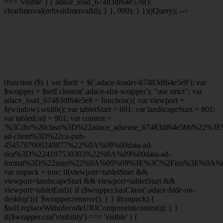
=== 'visible' ) { adace_load_67483df64e570();
clearInterval(refreshIntervalId); } }, 999); } })(jQuery); -->
(function ($) { var $self = $('.adace-loader-67483df64e5e8'); var
$wrapper = $self.closest('.adace-slot-wrapper'); "use strict"; var
adace_load_67483df64e5e8 = function(){ var viewport =
$(window).width(); var tabletStart = 601; var landscapeStart = 801;
var tabletEnd = 961; var content =
'%3Cdiv%20class%3D%22adace_adsense_67483df64e5bb%22%3
ad-client%3D%22ca-pub-
4545787000249877%22%0A%09%09data-ad-
slot%3D%224197530303%22%0A%09%09data-ad-
format%3D%22auto%22%0A%09%09%3E%3C%2Fins%3E%0A%09
var unpack = true; if(viewport
=tabletStart &&
viewport
=landscapeStart && viewport
=tabletStart &&
viewport
=tabletEnd){ if ($wrapper.hasClass('.adace-hide-on-
desktop')){ $wrapper.remove(); } } if(unpack) {
$self.replaceWith(decodeURIComponent(content)); } }
if($wrapper.css('visibility') === 'visible' ) {