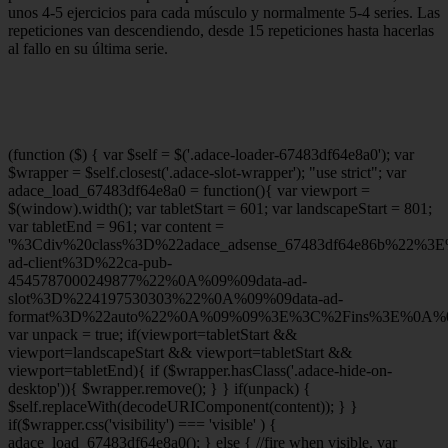
unos 4-5 ejercicios para cada músculo y normalmente 5-4 series. Las
repeticiones van descendiendo, desde 15 repeticiones hasta hacerlas
al fallo en su última serie.
(function ($) { var $self = $('.adace-loader-67483df64e8a0'); var
$wrapper = $self.closest('.adace-slot-wrapper'); "use strict"; var
adace_load_67483df64e8a0 = function(){ var viewport =
$(window).width(); var tabletStart = 601; var landscapeStart = 801;
var tabletEnd = 961; var content =
'%3Cdiv%20class%3D%22adace_adsense_67483df64e86b%22%3
ad-client%3D%22ca-pub-
4545787000249877%22%0A%09%09data-ad-
slot%3D%224197530303%22%0A%09%09data-ad-
format%3D%22auto%22%0A%09%09%3E%3C%2Fins%3E%0A%09
var unpack = true; if(viewport
=tabletStart &&
viewport
=landscapeStart && viewport
=tabletStart &&
viewport
=tabletEnd){ if ($wrapper.hasClass('.adace-hide-on-
desktop')){ $wrapper.remove(); } } if(unpack) {
$self.replaceWith(decodeURIComponent(content)); } }
if($wrapper.css('visibility') === 'visible' ) {
adace_load_67483df64e8a0(); } else { //fire when visible. var