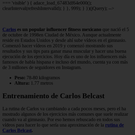
=== 'visible' ) { adace_load_67483df64e000();
clearInterval(refreshIntervalId); } }, 999); } })(jQuery); -->
Carlos
es un popular influencer fitness mexicano
que nació el 5
de octubre de 1998en Ciudad de México. Aunque actualmente
reside en Estados Unidos y desde ahí sube vídeos en el gimnasio.
Comenzó hacer vídeos en 2019 y comenzó mostrando sus
resultados y sus tips para ganar masa muscular y hacer una buena
ejecución de los ejercicios. Hoy día es uno de los influencers más
famosos de habla hispana e incluso del mundo, cuenta ya con más
de 3 millones de seguidores en Instagram.
Peso:
78-80 kilogramos
Altura:
1.77 metros
Entrenamiento de Carlos Belcast
La rutina de Carlos va cambiando a cada pocos meses, pero el ha
mostrado algunos de los ejercicios más comunes que suele realizar
cuando va al gimnasio. Por eso hemos rebuscado en todos sus
vídeos para hacer lo que sería una aproximación de la
rutina de
Carlos Belcast
.