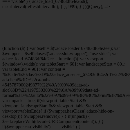
=== 'visible' ) { adace_load_67483df64e26d();
clearInterval(refreshIntervalId); } }, 999); } })(jQuery); -->
(function ($) { var $self = $('.adace-loader-67483df64e2ee'); var
$wrapper = $self.closest('.adace-slot-wrapper'); "use strict"; var
adace_load_67483df64e2ee = function(){ var viewport =
$(window).width(); var tabletStart = 601; var landscapeStart = 801;
var tabletEnd = 961; var content =
'%3Cdiv%20class%3D%22adace_adsense_67483df64e2c1%22%3
ad-client%3D%22ca-pub-
4545787000249877%22%0A%09%09data-ad-
slot%3D%224197530303%22%0A%09%09data-ad-
format%3D%22auto%22%0A%09%09%3E%3C%2Fins%3E%0A%09
var unpack = true; if(viewport
=tabletStart &&
viewport
=landscapeStart && viewport
=tabletStart &&
viewport
=tabletEnd){ if ($wrapper.hasClass('.adace-hide-on-
desktop')){ $wrapper.remove(); } } if(unpack) {
$self.replaceWith(decodeURIComponent(content)); } }
if($wrapper.css('visibility') === 'visible' ) {