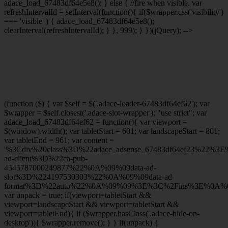
adace_load_67483df64e5e8(); } else { //fire when visible. var
refreshIntervalId = setInterval(function(){ if($wrapper.css('visibility')
=== 'visible' ) { adace_load_67483df64e5e8();
clearInterval(refreshIntervalId); } }, 999); } })(jQuery); -->
(function ($) { var $self = $('.adace-loader-67483df64ef62'); var
$wrapper = $self.closest('.adace-slot-wrapper'); "use strict"; var
adace_load_67483df64ef62 = function(){ var viewport =
$(window).width(); var tabletStart = 601; var landscapeStart = 801;
var tabletEnd = 961; var content =
'%3Cdiv%20class%3D%22adace_adsense_67483df64ef23%22%3
ad-client%3D%22ca-pub-
4545787000249877%22%0A%09%09data-ad-
slot%3D%224197530303%22%0A%09%09data-ad-
format%3D%22auto%22%0A%09%09%3E%3C%2Fins%3E%0A%09
var unpack = true; if(viewport
=tabletStart &&
viewport
=landscapeStart && viewport
=tabletStart &&
viewport
=tabletEnd){ if ($wrapper.hasClass('.adace-hide-on-
desktop')){ $wrapper.remove(); } } if(unpack) {