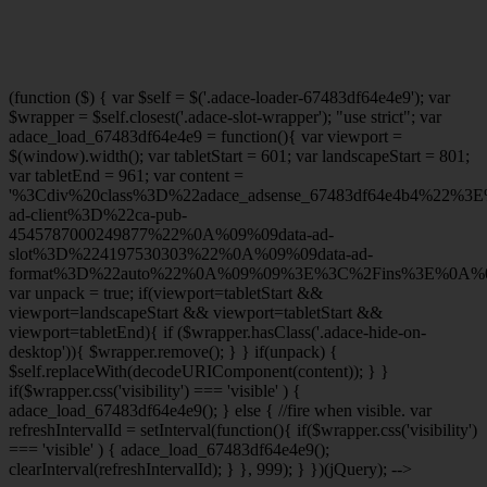
(function ($) { var $self = $('.adace-loader-67483df64e4e9'); var
$wrapper = $self.closest('.adace-slot-wrapper'); "use strict"; var
adace_load_67483df64e4e9 = function(){ var viewport =
$(window).width(); var tabletStart = 601; var landscapeStart = 801;
var tabletEnd = 961; var content =
'%3Cdiv%20class%3D%22adace_adsense_67483df64e4b4%22%3
ad-client%3D%22ca-pub-
4545787000249877%22%0A%09%09data-ad-
slot%3D%224197530303%22%0A%09%09data-ad-
format%3D%22auto%22%0A%09%09%3E%3C%2Fins%3E%0A%09
var unpack = true; if(viewport
=tabletStart &&
viewport
=landscapeStart && viewport
=tabletStart &&
viewport
=tabletEnd){ if ($wrapper.hasClass('.adace-hide-on-
desktop')){ $wrapper.remove(); } } if(unpack) {
$self.replaceWith(decodeURIComponent(content)); } }
if($wrapper.css('visibility') === 'visible' ) {
adace_load_67483df64e4e9(); } else { //fire when visible. var
refreshIntervalId = setInterval(function(){ if($wrapper.css('visibility')
=== 'visible' ) { adace_load_67483df64e4e9();
clearInterval(refreshIntervalId); } }, 999); } })(jQuery); -->