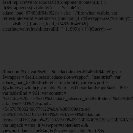
$self.replaceWith(decodeURIComponent(content)); } }
if($wrapper.css('visibility') === 'visible' ) {
adace_load_67483df64ef62(); } else { //fire when visible. var
refreshIntervalId = setInterval(function(){ if($wrapper.css('visibility')
=== 'visible' ) { adace_load_67483df64ef62();
clearInterval(refreshIntervalId); } }, 999); } })(jQuery); -->
(function ($) { var $self = $('.adace-loader-67483df64efef'); var
$wrapper = $self.closest('.adace-slot-wrapper'); "use strict"; var
adace_load_67483df64efef = function(){ var viewport =
$(window).width(); var tabletStart = 601; var landscapeStart = 801;
var tabletEnd = 961; var content =
'%3Cdiv%20class%3D%22adace_adsense_67483df64efc1%22%3
ad-client%3D%22ca-pub-
4545787000249877%22%0A%09%09data-ad-
slot%3D%224197530303%22%0A%09%09data-ad-
format%3D%22auto%22%0A%09%09%3E%3C%2Fins%3E%0A%09
var unpack = true; if(viewport
=tabletStart &&
viewport
=landscapeStart && viewport
=tabletStart &&