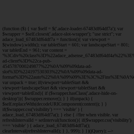
(function ($) { var $self = $('.adace-loader-67483df64df7a'); var
$wrapper = $self.closest('.adace-slot-wrapper'); "use strict"; var
adace_load_67483df64df7a = function(){ var viewport =
$(window).width(); var tabletStart = 601; var landscapeStart = 801;
var tabletEnd = 961; var content =
'%3Cdiv%20class%3D%22adace_adsense_67483df64df4a%22%3
ad-client%3D%22ca-pub-
4545787000249877%22%0A%09%09data-ad-
slot%3D%224197530303%22%0A%09%09data-ad-
format%3D%22auto%22%0A%09%09%3E%3C%2Fins%3E%0A%09
var unpack = true; if(viewport
=tabletStart &&
viewport
=landscapeStart && viewport
=tabletStart &&
viewport
=tabletEnd){ if ($wrapper.hasClass('.adace-hide-on-
desktop')){ $wrapper.remove(); } } if(unpack) {
$self.replaceWith(decodeURIComponent(content)); } }
if($wrapper.css('visibility') === 'visible' ) {
adace_load_67483df64df7a(); } else { //fire when visible. var
refreshIntervalId = setInterval(function(){ if($wrapper.css('visibility')
=== 'visible' ) { adace_load_67483df64df7a();
clearInterval(refreshIntervalId); } }, 999); } })(jQuery); -->