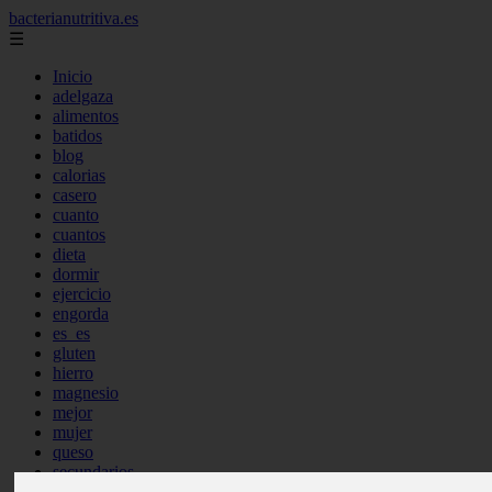
bacterianutritiva.es
☰
Inicio
adelgaza
alimentos
batidos
blog
calorias
casero
cuanto
cuantos
dieta
dormir
ejercicio
engorda
es_es
gluten
hierro
magnesio
mejor
mujer
queso
secundarios
tomar