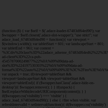
(function ($) { var $self = $('.adace-loader-67483df64ed90'); var
$wrapper = $self.closest('.adace-slot-wrapper'); "use strict"; var
adace_load_67483df64ed90 = function(){ var viewport =
$(window).width(); var tabletStart = 601; var landscapeStart = 801;
var tabletEnd = 961; var content =
'%3Cdiv%20class%3D%22adace_adsense_67483df64ed62%22%3
ad-client%3D%22ca-pub-
4545787000249877%22%0A%09%09data-ad-
slot%3D%224197530303%22%0A%09%09data-ad-
format%3D%22auto%22%0A%09%09%3E%3C%2Fins%3E%0A%09
var unpack = true; if(viewport
=tabletStart &&
viewport
=landscapeStart && viewport
=tabletStart &&
viewport
=tabletEnd){ if ($wrapper.hasClass('.adace-hide-on-
desktop')){ $wrapper.remove(); } } if(unpack) {
$self.replaceWith(decodeURIComponent(content)); } }
if($wrapper.css('visibility') === 'visible' ) {
adace_load_67483df64ed90(); } else { //fire when visible. var
refreshIntervalId = setInterval(function(){ if($wrapper.css('visibility')