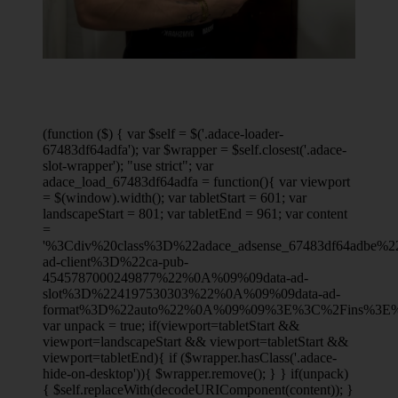
(function ($) { var $self = $('.adace-loader-
67483df64adfa'); var $wrapper = $self.closest('.adace-
slot-wrapper'); "use strict"; var
adace_load_67483df64adfa = function(){ var viewport
= $(window).width(); var tabletStart = 601; var
landscapeStart = 801; var tabletEnd = 961; var content
=
'%3Cdiv%20class%3D%22adace_adsense_67483df64adbe
ad-client%3D%22ca-pub-
4545787000249877%22%0A%09%09data-ad-
slot%3D%224197530303%22%0A%09%09data-ad-
format%3D%22auto%22%0A%09%09%3E%3C%2Fins%3E%
var unpack = true; if(viewport
=tabletStart &&
viewport
=landscapeStart && viewport
=tabletStart &&
viewport
=tabletEnd){ if ($wrapper.hasClass('.adace-
hide-on-desktop')){ $wrapper.remove(); } } if(unpack)
{ $self.replaceWith(decodeURIComponent(content)); }