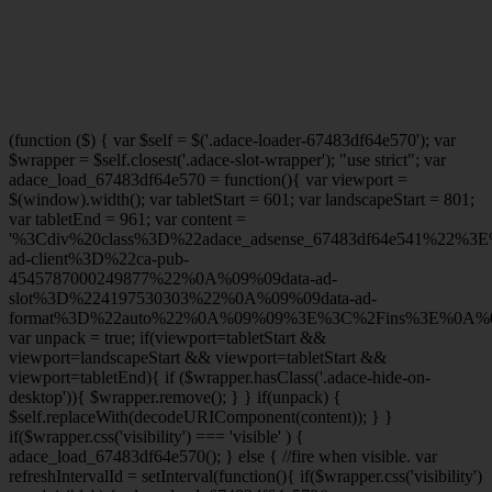
(function ($) { var $self = $('.adace-loader-67483df64e570'); var
$wrapper = $self.closest('.adace-slot-wrapper'); "use strict"; var
adace_load_67483df64e570 = function(){ var viewport =
$(window).width(); var tabletStart = 601; var landscapeStart = 801;
var tabletEnd = 961; var content =
'%3Cdiv%20class%3D%22adace_adsense_67483df64e541%22%3
ad-client%3D%22ca-pub-
4545787000249877%22%0A%09%09data-ad-
slot%3D%224197530303%22%0A%09%09data-ad-
format%3D%22auto%22%0A%09%09%3E%3C%2Fins%3E%0A%09
var unpack = true; if(viewport
=tabletStart &&
viewport
=landscapeStart && viewport
=tabletStart &&
viewport
=tabletEnd){ if ($wrapper.hasClass('.adace-hide-on-
desktop')){ $wrapper.remove(); } } if(unpack) {
$self.replaceWith(decodeURIComponent(content)); } }
if($wrapper.css('visibility') === 'visible' ) {
adace_load_67483df64e570(); } else { //fire when visible. var
refreshIntervalId = setInterval(function(){ if($wrapper.css('visibility')