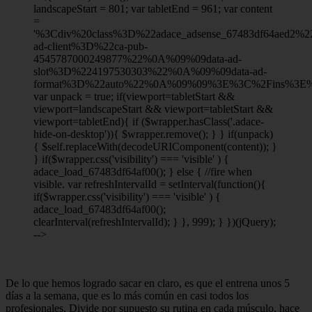
landscapeStart = 801; var tabletEnd = 961; var content
=
'%3Cdiv%20class%3D%22adace_adsense_67483df64aed2
ad-client%3D%22ca-pub-
4545787000249877%22%0A%09%09data-ad-
slot%3D%224197530303%22%0A%09%09data-ad-
format%3D%22auto%22%0A%09%09%3E%3C%2Fins%3E%
var unpack = true; if(viewport
=tabletStart &&
viewport
=landscapeStart && viewport
=tabletStart &&
viewport
=tabletEnd){ if ($wrapper.hasClass('.adace-
hide-on-desktop')){ $wrapper.remove(); } } if(unpack)
{ $self.replaceWith(decodeURIComponent(content)); }
} if($wrapper.css('visibility') === 'visible' ) {
adace_load_67483df64af00(); } else { //fire when
visible. var refreshIntervalId = setInterval(function(){
if($wrapper.css('visibility') === 'visible' ) {
adace_load_67483df64af00();
clearInterval(refreshIntervalId); } }, 999); } })(jQuery);
-->
De lo que hemos logrado sacar en claro, es que el entrena unos 5
días a la semana, que es lo más común en casi todos los
profesionales. Divide por supuesto su rutina en cada músculo, hace