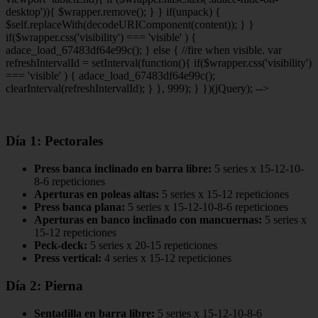
desktop')){ $wrapper.remove(); } } if(unpack) {
$self.replaceWith(decodeURIComponent(content)); } }
if($wrapper.css('visibility') === 'visible' ) {
adace_load_67483df64e99c(); } else { //fire when visible. var
refreshIntervalId = setInterval(function(){ if($wrapper.css('visibility')
=== 'visible' ) { adace_load_67483df64e99c();
clearInterval(refreshIntervalId); } }, 999); } })(jQuery); -->
Día 1: Pectorales
Press banca inclinado en barra libre:
5 series x 15-12-10-
8-6 repeticiones
Aperturas en poleas altas:
5 series x 15-12 repeticiones
Press banca plana:
5 series x 15-12-10-8-6 repeticiones
Aperturas en banco inclinado con mancuernas:
5 series x
15-12 repeticiones
Peck-deck:
5 series x 20-15 repeticiones
Press vertical:
4 series x 15-12 repeticiones
Día 2: Pierna
Sentadilla en barra libre:
5 series x 15-12-10-8-6