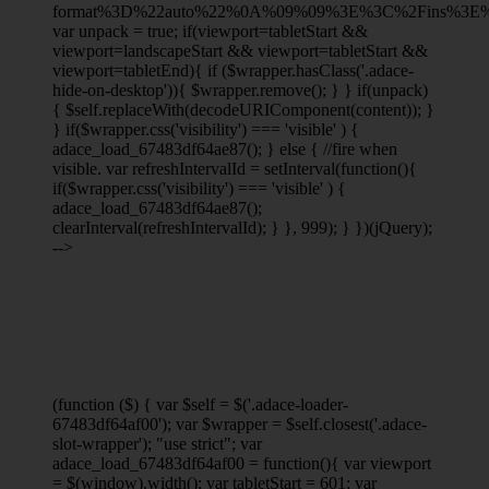
format%3D%22auto%22%0A%09%09%3E%3C%2Fins%3E%
var unpack = true; if(viewport
=tabletStart &&
viewport
=landscapeStart && viewport
=tabletStart &&
viewport
=tabletEnd){ if ($wrapper.hasClass('.adace-
hide-on-desktop')){ $wrapper.remove(); } } if(unpack)
{ $self.replaceWith(decodeURIComponent(content)); }
} if($wrapper.css('visibility') === 'visible' ) {
adace_load_67483df64ae87(); } else { //fire when
visible. var refreshIntervalId = setInterval(function(){
if($wrapper.css('visibility') === 'visible' ) {
adace_load_67483df64ae87();
clearInterval(refreshIntervalId); } }, 999); } })(jQuery);
-->
(function ($) { var $self = $('.adace-loader-
67483df64af00'); var $wrapper = $self.closest('.adace-
slot-wrapper'); "use strict"; var
adace_load_67483df64af00 = function(){ var viewport
= $(window).width(); var tabletStart = 601; var