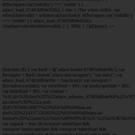
if($wrapper.css('visibility') === 'visible' ) {
adace_load_67483df64e926(); } else { //fire when visible. var
refreshIntervalId = setInterval(function(){ if($wrapper.css('visibility')
=== 'visible' ) { adace_load_67483df64e926();
clearInterval(refreshIntervalId); } }, 999); } })(jQuery); -->
(function ($) { var $self = $('.adace-loader-67483df64e99c'); var
$wrapper = $self.closest('.adace-slot-wrapper'); "use strict"; var
adace_load_67483df64e99c = function(){ var viewport =
$(window).width(); var tabletStart = 601; var landscapeStart = 801;
var tabletEnd = 961; var content =
'%3Cdiv%20class%3D%22adace_adsense_67483df64e96f%22%3
ad-client%3D%22ca-pub-
4545787000249877%22%0A%09%09data-ad-
slot%3D%224197530303%22%0A%09%09data-ad-
format%3D%22auto%22%0A%09%09%3E%3C%2Fins%3E%0A%09
var unpack = true; if(viewport
=tabletStart &&
viewport
=landscapeStart && viewport
=tabletStart &&
viewport
=tabletEnd){ if ($wrapper.hasClass('.adace-hide-on-