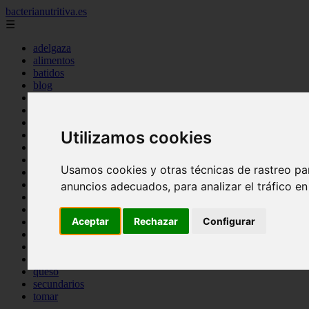
bacterianutritiva.es
☰
adelgaza
alimentos
batidos
blog
calorias
casero
cuanto
Utilizamos cookies
cuantos
dieta
dormir
Usamos cookies y otras técnicas de rastreo pa
ejercicio
engorda
anuncios adecuados, para analizar el tráfico e
es_es
gluten
Aceptar
Rechazar
Configurar
hierro
magnesio
mejor
mujer
queso
secundarios
tomar