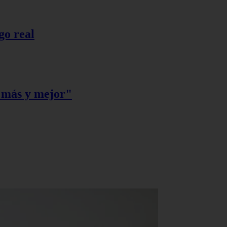
go real
r más y mejor"