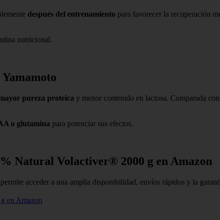
iblemente
después del entrenamiento
para favorecer la recuperación m
utina nutricional.
as Yamamoto
mayor pureza proteica
y menor contenido en lactosa. Comparada con v
AA o glutamina
para potenciar sus efectos.
0% Natural Volactiver® 2000 g en Amazon
ermite acceder a una amplia disponibilidad, envíos rápidos y la garantí
0 g en Amazon