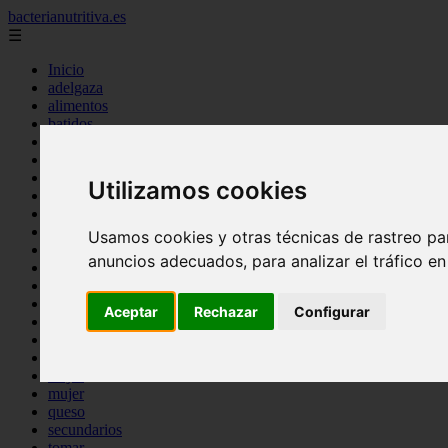
bacterianutritiva.es
☰
Inicio
adelgaza
alimentos
batidos
blog
calorias
casero
Utilizamos cookies
cuanto
cuantos
dieta
Usamos cookies y otras técnicas de rastreo pa
dormir
anuncios adecuados, para analizar el tráfico e
ejercicio
engorda
es_es
Aceptar
Rechazar
Configurar
gluten
hierro
magnesio
mejor
mujer
queso
secundarios
tomar