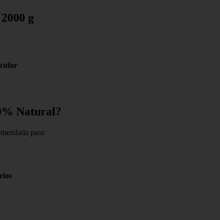
 2000 g
cular
00% Natural?
omendada para:
rios