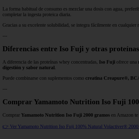
La forma habitual de consumo es mezclar una dosis con agua, prefer
completar la ingesta proteica diaria.
Gracias a su excelente solubilidad, se integra fácilmente en cualquier r
---
Diferencias entre Iso Fuji y otras proteín
A diferencia de las proteínas whey concentradas,
Iso Fuji
ofrece una
digestión y sabor natural
.
Puede combinarse con suplementos como
creatina Creapure®, BC
---
Comprar Yamamoto Nutrition Iso Fuji 10
Comprar
Yamamoto Nutrition Iso Fuji 2000 gramos
en Amazon te p
👉 Ver Yamamoto Nutrition Iso Fuji 100% Natural Volactiver® 200
---