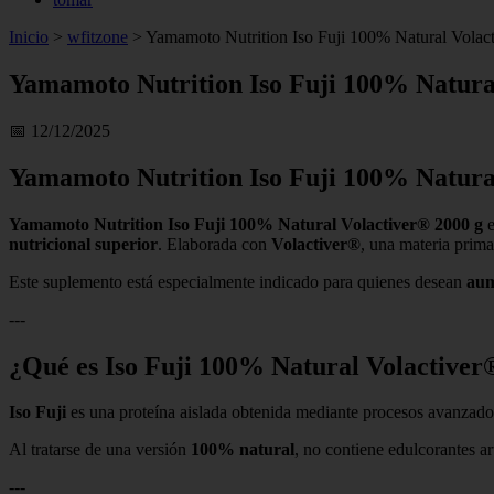
Inicio
>
wfitzone
>
Yamamoto Nutrition Iso Fuji 100% Natural Volac
Yamamoto Nutrition Iso Fuji 100% Natura
📅 12/12/2025
Yamamoto Nutrition Iso Fuji 100% Natura
Yamamoto Nutrition Iso Fuji 100% Natural Volactiver® 2000 g
e
nutricional superior
. Elaborada con
Volactiver®
, una materia prima
Este suplemento está especialmente indicado para quienes desean
aum
---
¿Qué es Iso Fuji 100% Natural Volactiver
Iso Fuji
es una proteína aislada obtenida mediante procesos avanzados 
Al tratarse de una versión
100% natural
, no contiene edulcorantes ar
---