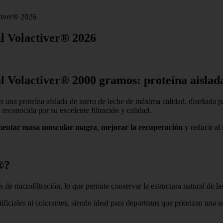
tiver® 2026
l Volactiver® 2026
l Volactiver® 2000 gramos: proteína aisla
s una proteína aislada de suero de leche de máxima calidad, diseñada p
 reconocida por su excelente filtración y calidad.
entar masa muscular magra
,
mejorar la recuperación
y reducir al
®?
de microfiltración, lo que permite conservar la estructura natural de la
tificiales ni colorantes, siendo ideal para deportistas que priorizan una