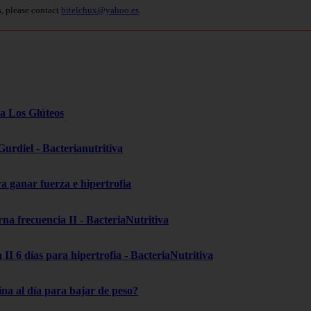
s, please contact
bitelchux@yahoo.es
.
ra Los Glúteos
Gurdiel - Bacterianutritiva
 ganar fuerza e hipertrofia
a frecuencia II - BacteriaNutritiva
II 6 días para hipertrofia - BacteriaNutritiva
na al día para bajar de peso?