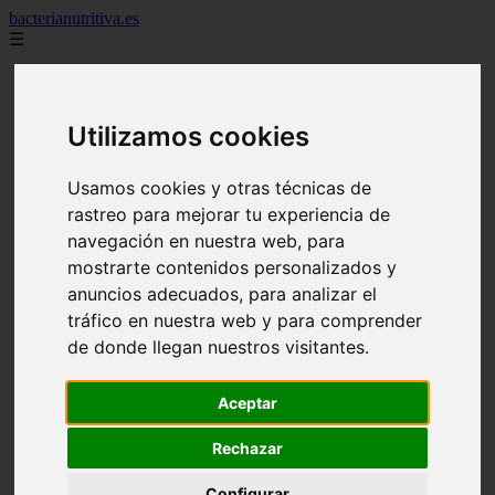
bacterianutritiva.es
☰
adelgaza
alimentos
batidos
Utilizamos cookies
blog
calorias
casero
Usamos cookies y otras técnicas de
cuanto
rastreo para mejorar tu experiencia de
cuantos
dieta
navegación en nuestra web, para
dormir
mostrarte contenidos personalizados y
ejercicio
anuncios adecuados, para analizar el
engorda
es_es
tráfico en nuestra web y para comprender
gluten
de donde llegan nuestros visitantes.
hierro
magnesio
mejor
Aceptar
mujer
queso
Rechazar
secundarios
tomar
Configurar