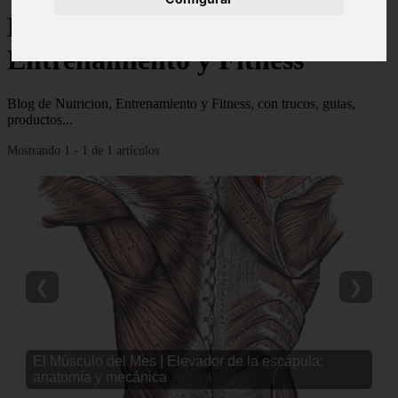
Blog de Nutricion,
Entrenamiento y Fitness
Blog de Nutricion, Entrenamiento y Fitness, con trucos, guias,
productos...
Mostrando 1 - 1 de 1 artículos
❮
❯
El Músculo del Mes | Elevador de la escápula:
anatomía y mecánica