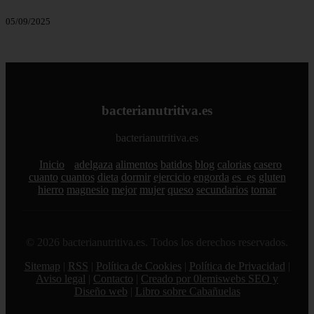
05/09/2025
bacterianutritiva.es
bacterianutritiva.es
Inicio
adelgaza
alimentos
batidos
blog
calorias
casero
cuanto
cuantos
dieta
dormir
ejercicio
engorda
es_es
gluten
hierro
magnesio
mejor
mujer
queso
secundarios
tomar
© 2026 bacterianutritiva.es. Todos los derechos reservados.
Sitemap
|
RSS
|
Política de Cookies
|
Política de Privacidad
|
Aviso legal
|
Contacto
|
Creado por 0lemiswebs SEO y
Diseño web
|
Libro sobre Cabañuelas