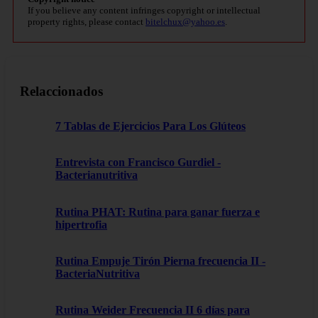
If you believe any content infringes copyright or intellectual
property rights, please contact
bitelchux@yahoo.es
.
Relaccionados
7 Tablas de Ejercicios Para Los Glúteos
Entrevista con Francisco Gurdiel -
Bacterianutritiva
Rutina PHAT: Rutina para ganar fuerza e
hipertrofia
Rutina Empuje Tirón Pierna frecuencia II -
BacteriaNutritiva
Rutina Weider Frecuencia II 6 días para