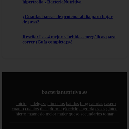
hipertrofia - BacteriaNutritiva
¿Cuántas barras de proteína al día para bajar
de peso?
Reseña: Las 4 mejores bebidas energéticas para
correr (Guía completa)￼
bacterianutritiva.es
Inicio
adelgaza
alimentos
batidos
blog
calorias
casero
cuanto
cuantos
dieta
dormir
ejercicio
engorda
es_es
gluten
hierro
magnesio
mejor
mujer
queso
secundarios
tomar