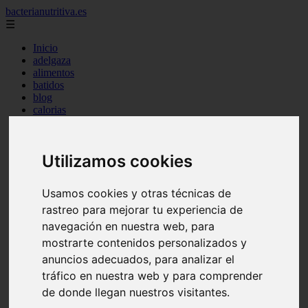
bacterianutritiva.es
☰
Inicio
adelgaza
alimentos
batidos
blog
calorias
casero
cuanto
cuantos
Utilizamos cookies
dieta
dormir
ejercicio
Usamos cookies y otras técnicas de
engorda
es_es
rastreo para mejorar tu experiencia de
gluten
navegación en nuestra web, para
hierro
mostrarte contenidos personalizados y
magnesio
mejor
anuncios adecuados, para analizar el
mujer
tráfico en nuestra web y para comprender
queso
de donde llegan nuestros visitantes.
secundarios
tomar