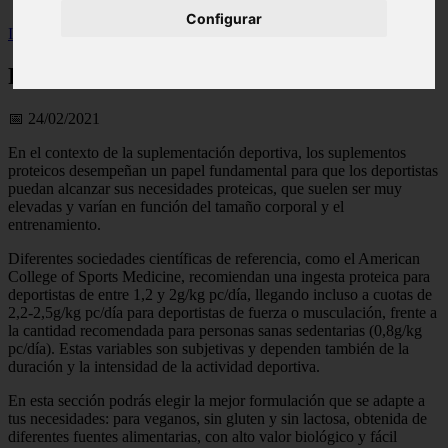
Configurar
Inicio
>
wfitzone
>
Proteínas - Nutrición Deportiva
Proteínas - Nutrición Deportiva
📅 24/02/2021
En el contexto de la suplementación deportiva, los suplementos
proteicos desempeñan un papel fundamental para que los deportistas
puedan alcanzar sus necesidades proteicas, que suelen ser muy
elevadas y varían en función del tamaño corporal y el
entrenamiento.
Diferentes sociedades científicas de referencia, como el American
College of Sports Medicine, recomiendan una ingesta proteica para
deportistas de entre 1,2 y 2g/kg pc/día, llegando incluso a cuotas de
2,2-2,5g/kg pc/día para deportistas de fuerza o musculación, frente a
la cantidad recomendada para personas sanas sedentarias (0,8g/kg
pc/día). Estas variables son subjetivas y dependen también de la
duración y la intensidad de la actividad deportiva.
En esta sección podrás elegir la mejor formulación que se adapte a
tus necesidades: para veganos, sin gluten y sin lactosa, obtenida de
diferentes fuentes alimentarias, con alto valor biológico y fácil