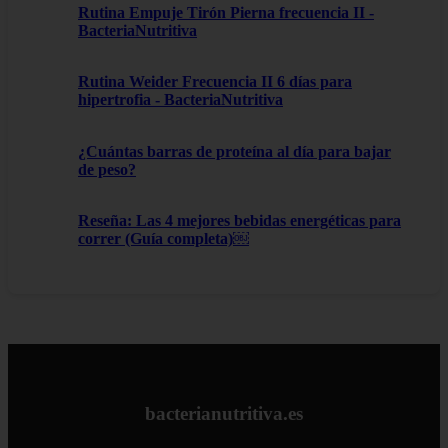
Rutina Empuje Tirón Pierna frecuencia II -
BacteriaNutritiva
Rutina Weider Frecuencia II 6 días para
hipertrofia - BacteriaNutritiva
¿Cuántas barras de proteína al día para bajar
de peso?
Reseña: Las 4 mejores bebidas energéticas para
correr (Guía completa)￼
bacterianutritiva.es