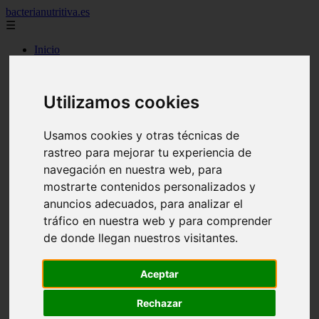
bacterianutritiva.es
☰
Inicio
adelgaza
alimentos
batidos
Utilizamos cookies
blog
calorias
casero
Usamos cookies y otras técnicas de
cuanto
rastreo para mejorar tu experiencia de
cuantos
dieta
navegación en nuestra web, para
dormir
mostrarte contenidos personalizados y
ejercicio
anuncios adecuados, para analizar el
engorda
es_es
tráfico en nuestra web y para comprender
gluten
de donde llegan nuestros visitantes.
hierro
magnesio
mejor
Aceptar
mujer
queso
Rechazar
secundarios
tomar