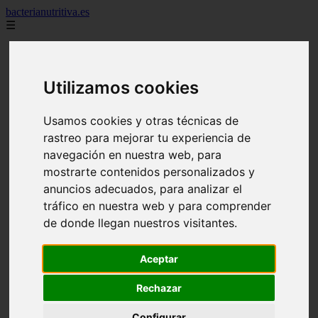
bacterianutritiva.es
☰
Inicio
adelgaza
alimentos
Utilizamos cookies
batidos
blog
calorias
Usamos cookies y otras técnicas de
casero
rastreo para mejorar tu experiencia de
cuanto
cuantos
navegación en nuestra web, para
dieta
mostrarte contenidos personalizados y
dormir
anuncios adecuados, para analizar el
ejercicio
engorda
tráfico en nuestra web y para comprender
es_es
de donde llegan nuestros visitantes.
gluten
hierro
magnesio
Aceptar
mejor
mujer
Rechazar
queso
secundarios
Configurar
tomar