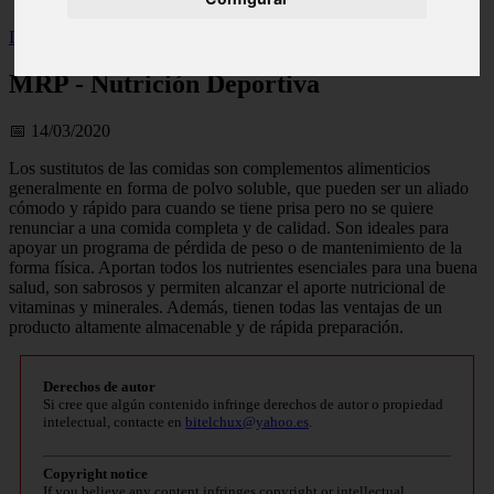
Inicio
>
wfitzone
>
MRP - Nutrición Deportiva
MRP - Nutrición Deportiva
📅 14/03/2020
Los sustitutos de las comidas son complementos alimenticios
generalmente en forma de polvo soluble, que pueden ser un aliado
cómodo y rápido para cuando se tiene prisa pero no se quiere
renunciar a una comida completa y de calidad. Son ideales para
apoyar un programa de pérdida de peso o de mantenimiento de la
forma física. Aportan todos los nutrientes esenciales para una buena
salud, son sabrosos y permiten alcanzar el aporte nutricional de
vitaminas y minerales. Además, tienen todas las ventajas de un
producto altamente almacenable y de rápida preparación.
Derechos de autor
Si cree que algún contenido infringe derechos de autor o propiedad
intelectual, contacte en
bitelchux@yahoo.es
.
Copyright notice
If you believe any content infringes copyright or intellectual