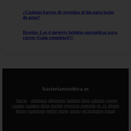
¿Cuántas barras de proteína al día para bajar
de peso?
Reseña: Las 4 mejores bebidas energéticas para
correr (Guía completa)￼
bacterianutritiva.es
Inicio
adelgaza
alimentos
batidos
blog
calorias
casero
cuanto
cuantos
dieta
dormir
ejercicio
engorda
es_es
gluten
hierro
magnesio
mejor
mujer
queso
secundarios
tomar