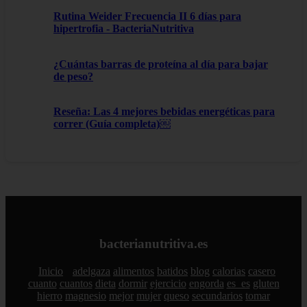
Rutina Weider Frecuencia II 6 días para
hipertrofia - BacteriaNutritiva
¿Cuántas barras de proteína al día para bajar
de peso?
Reseña: Las 4 mejores bebidas energéticas para
correr (Guía completa)￼
bacterianutritiva.es
Inicio
adelgaza
alimentos
batidos
blog
calorias
casero
cuanto
cuantos
dieta
dormir
ejercicio
engorda
es_es
gluten
hierro
magnesio
mejor
mujer
queso
secundarios
tomar