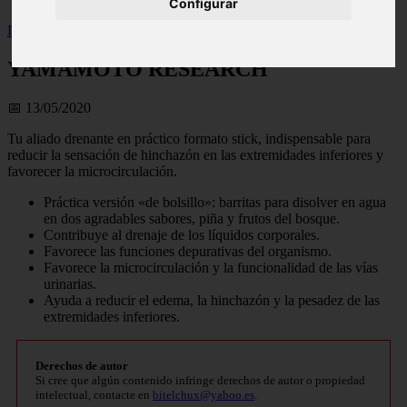
Configurar
Inicio
>
wfitzone
>
YAMAMOTO RESEARCH
YAMAMOTO RESEARCH
📅 13/05/2020
Tu aliado drenante en práctico formato stick, indispensable para
reducir la sensación de hinchazón en las extremidades inferiores y
favorecer la microcirculación.
Práctica versión «de bolsillo»: barritas para disolver en agua
en dos agradables sabores, piña y frutos del bosque.
Contribuye al drenaje de los líquidos corporales.
Favorece las funciones depurativas del organismo.
Favorece la microcirculación y la funcionalidad de las vías
urinarias.
Ayuda a reducir el edema, la hinchazón y la pesadez de las
extremidades inferiores.
Derechos de autor
Si cree que algún contenido infringe derechos de autor o propiedad
intelectual, contacte en
bitelchux@yahoo.es
.