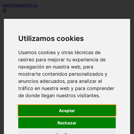
bacterianutritiva.es
☰
Inicio
adelgaza
alimentos
Utilizamos cookies
batidos
blog
calorias
Usamos cookies y otras técnicas de
casero
cuanto
rastreo para mejorar tu experiencia de
cuantos
navegación en nuestra web, para
dieta
mostrarte contenidos personalizados y
dormir
ejercicio
anuncios adecuados, para analizar el
engorda
tráfico en nuestra web y para comprender
es_es
de donde llegan nuestros visitantes.
gluten
hierro
magnesio
Aceptar
mejor
mujer
Rechazar
queso
secundarios
tomar