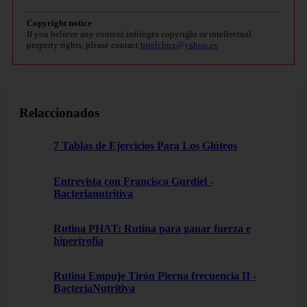
Copyright notice
If you believe any content infringes copyright or intellectual
property rights, please contact
bitelchux@yahoo.es
.
Relaccionados
7 Tablas de Ejercicios Para Los Glúteos
Entrevista con Francisco Gurdiel -
Bacterianutritiva
Rutina PHAT: Rutina para ganar fuerza e
hipertrofia
Rutina Empuje Tirón Pierna frecuencia II -
BacteriaNutritiva