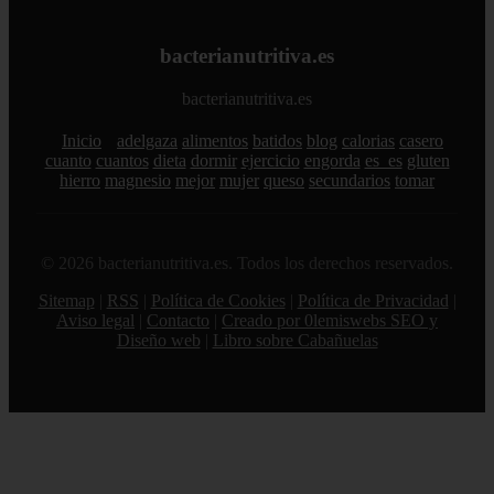
bacterianutritiva.es
bacterianutritiva.es
Inicio
adelgaza
alimentos
batidos
blog
calorias
casero
cuanto
cuantos
dieta
dormir
ejercicio
engorda
es_es
gluten
hierro
magnesio
mejor
mujer
queso
secundarios
tomar
© 2026 bacterianutritiva.es. Todos los derechos reservados.
Sitemap
|
RSS
|
Política de Cookies
|
Política de Privacidad
|
Aviso legal
|
Contacto
|
Creado por 0lemiswebs SEO y
Diseño web
|
Libro sobre Cabañuelas