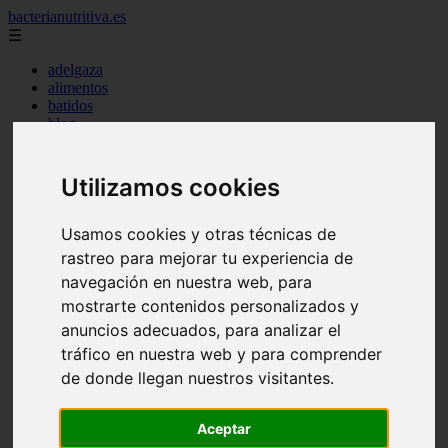
bacterianutritiva.es
☰
adelgaza
alimentos
batidos
blog
calorias
casero
cuanto
Utilizamos cookies
cuantos
dieta
dormir
Usamos cookies y otras técnicas de
ejercicio
rastreo para mejorar tu experiencia de
engorda
navegación en nuestra web, para
es_es
gluten
mostrarte contenidos personalizados y
hierro
anuncios adecuados, para analizar el
magnesio
tráfico en nuestra web y para comprender
mejor
mujer
de donde llegan nuestros visitantes.
queso
secundarios
Aceptar
tomar