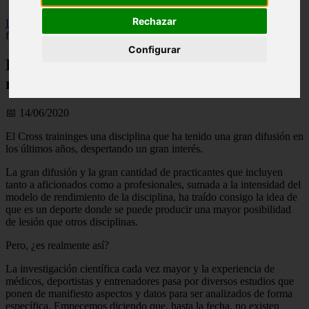
Rechazar
Inicio
>
wfitzone
>
Lesiones en Cross training: el enfoque más
frecuente e integrador
Configurar
Lesiones en Cross training: el enfoque
más frecuente e integrador
📅 14/06/2020
El Cross traininges una disciplina que ha tenido una gran difusión en
los últimos años, despertando un gran interés.
La gran difusión y la gran cantidad de practicantes que incluyen
tanto a aficionados como a profesionales, sumada a la intensidad del
modelo de rendimiento de la disciplina, ha traído consigo la idea de
que es un deporte donde se puede producir una mayor posibilidad
de lesión que otros disciplinas.
Pero, ¿es realmente así?
La investigación científica cada vez mayor y la experiencia de
médicos, deportistas y entrenadores pasa por diversos estudios que
ponen de manifiesto aspectos y datos para ser analizados de forma
específica. Empecemos diciendo que, hasta la fecha, no existen