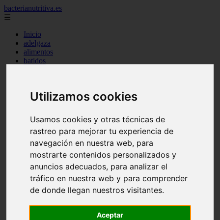
bacterianutritiva.es
☰
Inicio
adelgaza
alimentos
batidos
blog
calorias
casero
Utilizamos cookies
cuanto
cuantos
dieta
Usamos cookies y otras técnicas de
dormir
rastreo para mejorar tu experiencia de
ejercicio
engorda
navegación en nuestra web, para
es_es
mostrarte contenidos personalizados y
gluten
anuncios adecuados, para analizar el
hierro
magnesio
tráfico en nuestra web y para comprender
mejor
de donde llegan nuestros visitantes.
mujer
queso
secundarios
Aceptar
tomar