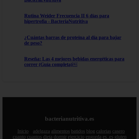
Rutina Weider Frecuencia II 6 días para
hipertrofia - BacteriaNutritiva
¿Cuántas barras de proteína al día para bajar
de peso?
Reseña: Las 4 mejores bebidas energéticas para
correr (Guía completa)￼
bacterianutritiva.es
Inicio
adelgaza
alimentos
batidos
blog
calorias
casero
cuanto
cuantos
dieta
dormir
ejercicio
engorda
es_es
gluten