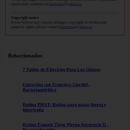
intelectual, contacte en
bitelchux@yahoo.es
.
Copyright notice
If you believe any content infringes copyright or intellectual
property rights, please contact
bitelchux@yahoo.es
.
Relaccionados
7 Tablas de Ejercicios Para Los Glúteos
Entrevista con Francisco Gurdiel -
Bacterianutritiva
Rutina PHAT: Rutina para ganar fuerza e
hipertrofia
Rutina Empuje Tirón Pierna frecuencia II -
BacteriaNutritiva