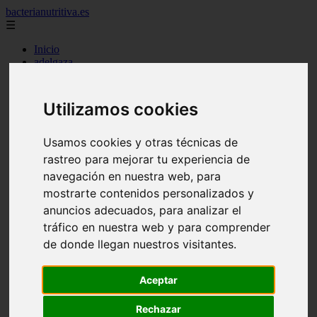
bacterianutritiva.es
☰
Inicio
adelgaza
alimentos
batidos
blog
Utilizamos cookies
calorias
casero
cuanto
Usamos cookies y otras técnicas de
cuantos
rastreo para mejorar tu experiencia de
dieta
navegación en nuestra web, para
dormir
ejercicio
mostrarte contenidos personalizados y
engorda
anuncios adecuados, para analizar el
es_es
tráfico en nuestra web y para comprender
gluten
hierro
de donde llegan nuestros visitantes.
magnesio
mejor
mujer
Aceptar
queso
secundarios
Rechazar
tomar