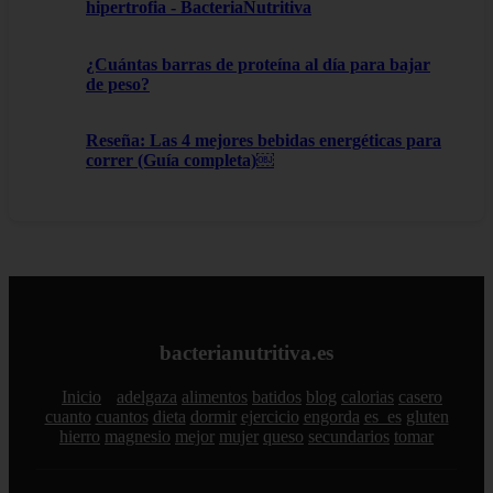
hipertrofia - BacteriaNutritiva
¿Cuántas barras de proteína al día para bajar
de peso?
Reseña: Las 4 mejores bebidas energéticas para
correr (Guía completa)￼
bacterianutritiva.es
Inicio
adelgaza
alimentos
batidos
blog
calorias
casero
cuanto
cuantos
dieta
dormir
ejercicio
engorda
es_es
gluten
hierro
magnesio
mejor
mujer
queso
secundarios
tomar