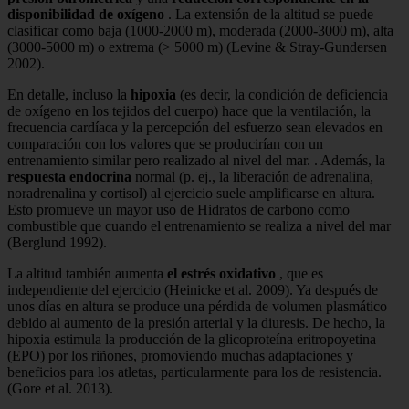
disponibilidad de oxígeno
. La extensión de la altitud se puede
clasificar como baja (1000-2000 m), moderada (2000-3000 m), alta
(3000-5000 m) o extrema (> 5000 m) (Levine & Stray-Gundersen
2002).
En detalle, incluso la
hipoxia
(es decir, la condición de deficiencia
de oxígeno en los tejidos del cuerpo) hace que la ventilación, la
frecuencia cardíaca y la percepción del esfuerzo sean elevados en
comparación con los valores que se producirían con un
entrenamiento similar pero realizado al nivel del mar. . Además, la
respuesta endocrina
normal (p. ej., la liberación de adrenalina,
noradrenalina y cortisol) al ejercicio suele amplificarse en altura.
Esto promueve un mayor uso de Hidratos de carbono como
combustible que cuando el entrenamiento se realiza a nivel del mar
(Berglund 1992).
La altitud también aumenta
el estrés oxidativo
, que es
independiente del ejercicio (Heinicke et al. 2009). Ya después de
unos días en altura se produce una pérdida de volumen plasmático
debido al aumento de la presión arterial y la diuresis. De hecho, la
hipoxia estimula la producción de la glicoproteína eritropoyetina
(EPO) por los riñones, promoviendo muchas adaptaciones y
beneficios para los atletas, particularmente para los de resistencia.
(Gore et al. 2013).