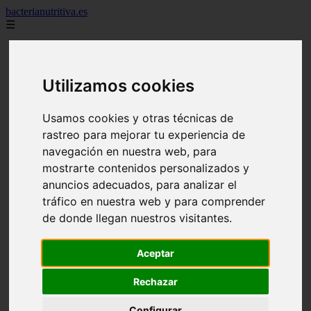
bacterianutritiva.es
☰
adelgaza
alimentos
batidos
Utilizamos cookies
blog
calorias
casero
Usamos cookies y otras técnicas de
cuanto
rastreo para mejorar tu experiencia de
cuantos
dieta
navegación en nuestra web, para
dormir
mostrarte contenidos personalizados y
ejercicio
anuncios adecuados, para analizar el
engorda
es_es
tráfico en nuestra web y para comprender
gluten
de donde llegan nuestros visitantes.
hierro
magnesio
mejor
Aceptar
mujer
queso
Rechazar
secundarios
tomar
Configurar