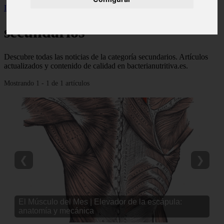
Inicio
>
secundarios
secundarios
Descubre todas las noticias de la categoría secundarios. Artículos
actualizados y contenido de calidad en bacterianutritiva.es.
Mostrando 1 - 1 de 1 artículos
❮
❯
El Músculo del Mes | Elevador de la escápula:
anatomía y mecánica