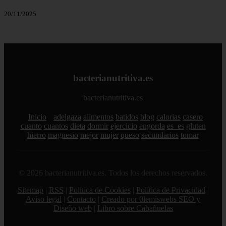
20/11/2025
bacterianutritiva.es
bacterianutritiva.es
Inicio
adelgaza
alimentos
batidos
blog
calorias
casero
cuanto
cuantos
dieta
dormir
ejercicio
engorda
es_es
gluten
hierro
magnesio
mejor
mujer
queso
secundarios
tomar
© 2026 bacterianutritiva.es. Todos los derechos reservados.
Sitemap
|
RSS
|
Política de Cookies
|
Política de Privacidad
|
Aviso legal
|
Contacto
|
Creado por 0lemiswebs SEO y
Diseño web
|
Libro sobre Cabañuelas