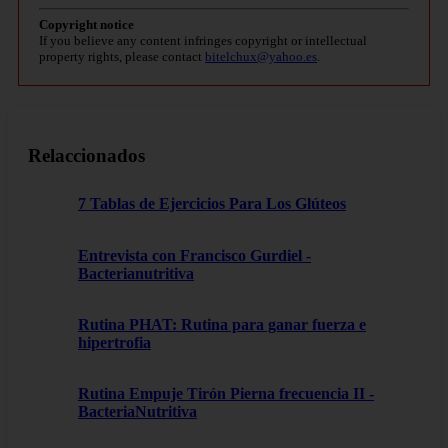
Copyright notice
If you believe any content infringes copyright or intellectual
property rights, please contact
bitelchux@yahoo.es
.
Relaccionados
7 Tablas de Ejercicios Para Los Glúteos
Entrevista con Francisco Gurdiel -
Bacterianutritiva
Rutina PHAT: Rutina para ganar fuerza e
hipertrofia
Rutina Empuje Tirón Pierna frecuencia II -
BacteriaNutritiva