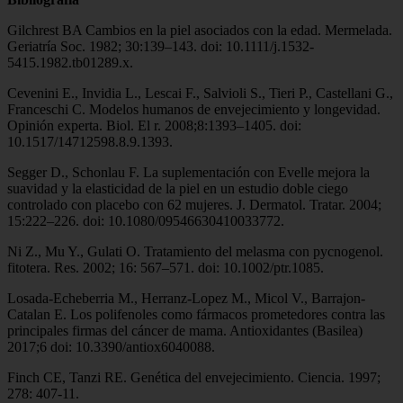
Gilchrest BA Cambios en la piel asociados con la edad. Mermelada.
Geriatría Soc. 1982; 30:139–143. doi: 10.1111/j.1532-
5415.1982.tb01289.x.
Cevenini E., Invidia L., Lescai F., Salvioli S., Tieri P., Castellani G.,
Franceschi C. Modelos humanos de envejecimiento y longevidad.
Opinión experta. Biol. El r. 2008;8:1393–1405. doi:
10.1517/14712598.8.9.1393.
Segger D., Schonlau F. La suplementación con Evelle mejora la
suavidad y la elasticidad de la piel en un estudio doble ciego
controlado con placebo con 62 mujeres. J. Dermatol. Tratar. 2004;
15:222–226. doi: 10.1080/09546630410033772.
Ni Z., Mu Y., Gulati O. Tratamiento del melasma con pycnogenol.
fitotera. Res. 2002; 16: 567–571. doi: 10.1002/ptr.1085.
Losada-Echeberria M., Herranz-Lopez M., Micol V., Barrajon-
Catalan E. Los polifenoles como fármacos prometedores contra las
principales firmas del cáncer de mama. Antioxidantes (Basilea)
2017;6 doi: 10.3390/antiox6040088.
Finch CE, Tanzi RE. Genética del envejecimiento. Ciencia. 1997;
278: 407-11.