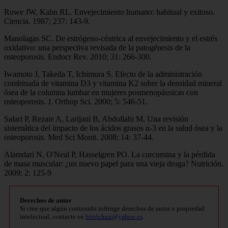
Rowe JW, Kahn RL. Envejecimiento humano: habitual y exitoso.
Ciencia. 1987; 237: 143-9.
Manolagas SC. De estrógeno-céntrica al envejecimiento y el estrés
oxidativo: una perspectiva revisada de la patogénesis de la
osteoporosis. Endocr Rev. 2010; 31: 266-300.
Iwamoto J, Takeda T, Ichimura S. Efecto de la administración
combinada de vitamina D3 y vitamina K2 sobre la densidad mineral
ósea de la columna lumbar en mujeres posmenopáusicas con
osteoporosis. J. Orthop Sci. 2000; 5: 546-51.
Salari P, Rezaie A, Larijani B, Abdollahi M. Una revisión
sistemática del impacto de los ácidos grasos n-3 en la salud ósea y la
osteoporosis. Med Sci Monit. 2008; 14: 37-44.
Alamdari N, O'Neal P, Hasselgren PO. La curcumina y la pérdida
de masa muscular: ¿un nuevo papel para una vieja droga? Nutrición.
2009; 2: 125-9
Derechos de autor
Si cree que algún contenido infringe derechos de autor o propiedad
intelectual, contacte en
bitelchux@yahoo.es
.