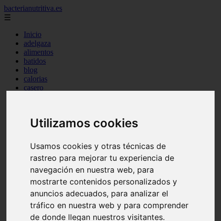
bacterianutritiva.es
☰
Inicio
adelgaza
alimentos
batidos
blog
calorias
casero
cuanto
cuantos
dieta
Utilizamos cookies
dormir
ejercicio
engorda
Usamos cookies y otras técnicas de
es_es
rastreo para mejorar tu experiencia de
gluten
hierro
navegación en nuestra web, para
magnesio
mostrarte contenidos personalizados y
mejor
anuncios adecuados, para analizar el
mujer
queso
tráfico en nuestra web y para comprender
secundarios
de donde llegan nuestros visitantes.
tomar