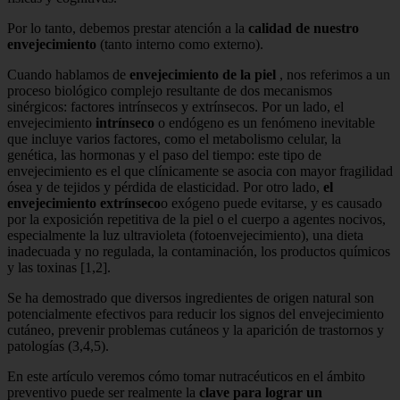
Por lo tanto, debemos prestar atención a la
calidad de nuestro
envejecimiento
(tanto interno como externo).
Cuando hablamos de
envejecimiento de la piel
, nos referimos a un
proceso biológico complejo resultante de dos mecanismos
sinérgicos: factores intrínsecos y extrínsecos. Por un lado, el
envejecimiento
intrínseco
o endógeno es un fenómeno inevitable
que incluye varios factores, como el metabolismo celular, la
genética, las hormonas y el paso del tiempo: este tipo de
envejecimiento es el que clínicamente se asocia con mayor fragilidad
ósea y de tejidos y pérdida de elasticidad. Por otro lado,
el
envejecimiento extrínseco
o exógeno puede evitarse, y es causado
por la exposición repetitiva de la piel o el cuerpo a agentes nocivos,
especialmente la luz ultravioleta (fotoenvejecimiento), una dieta
inadecuada y no regulada, la contaminación, los productos químicos
y las toxinas [1,2].
Se ha demostrado que diversos ingredientes de origen natural son
potencialmente efectivos para reducir los signos del envejecimiento
cutáneo, prevenir problemas cutáneos y la aparición de trastornos y
patologías (3,4,5).
En este artículo veremos cómo tomar nutracéuticos en el ámbito
preventivo puede ser realmente la
clave para lograr un