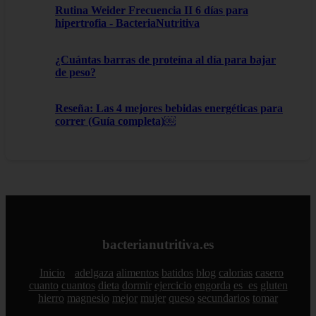
Rutina Weider Frecuencia II 6 días para
hipertrofia - BacteriaNutritiva
¿Cuántas barras de proteína al día para bajar
de peso?
Reseña: Las 4 mejores bebidas energéticas para
correr (Guía completa)￼
bacterianutritiva.es
Inicio
adelgaza
alimentos
batidos
blog
calorias
casero
cuanto
cuantos
dieta
dormir
ejercicio
engorda
es_es
gluten
hierro
magnesio
mejor
mujer
queso
secundarios
tomar