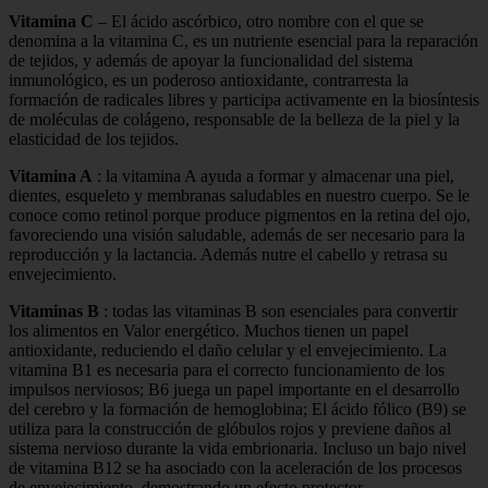
Vitamina C
– El ácido ascórbico, otro nombre con el que se
denomina a la vitamina C, es un nutriente esencial para la reparación
de tejidos, y además de apoyar la funcionalidad del sistema
inmunológico, es un poderoso antioxidante, contrarresta la
formación de radicales libres y participa activamente en la biosíntesis
de moléculas de colágeno, responsable de la belleza de la piel y la
elasticidad de los tejidos.
Vitamina A
: la vitamina A ayuda a formar y almacenar una piel,
dientes, esqueleto y membranas saludables en nuestro cuerpo. Se le
conoce como retinol porque produce pigmentos en la retina del ojo,
favoreciendo una visión saludable, además de ser necesario para la
reproducción y la lactancia. Además nutre el cabello y retrasa su
envejecimiento.
Vitaminas B
: todas las vitaminas B son esenciales para convertir
los alimentos en Valor energético. Muchos tienen un papel
antioxidante, reduciendo el daño celular y el envejecimiento. La
vitamina B1 es necesaria para el correcto funcionamiento de los
impulsos nerviosos; B6 juega un papel importante en el desarrollo
del cerebro y la formación de hemoglobina; El ácido fólico (B9) se
utiliza para la construcción de glóbulos rojos y previene daños al
sistema nervioso durante la vida embrionaria. Incluso un bajo nivel
de vitamina B12 se ha asociado con la aceleración de los procesos
de envejecimiento, demostrando un efecto protector.