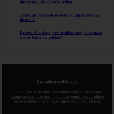
hipertrofia - BacteriaNutritiva
¿Cuántas barras de proteína al día para bajar
de peso?
Reseña: Las 4 mejores bebidas energéticas para
correr (Guía completa)￼
bacterianutritiva.es
Inicio
adelgaza
alimentos
batidos
blog
calorias
casero
cuanto
cuantos
dieta
dormir
ejercicio
engorda
es_es
gluten
hierro
magnesio
mejor
mujer
queso
secundarios
tomar