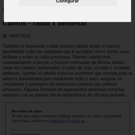
Configurar
Inicio
>
wfitzone
>
Cabello - Salud Y Bienestar
Cabello - Salud Y Bienestar
📅 16/05/2020
También es importante cuidar nuestro cabello desde el interior,
aportándole todos los nutrientes que le permitan crecer fuerte, sano,
brillante y evitar su caída prematura. Nuestro cabello está
constantemente expuesto a factores estresantes de diversa índole,
como los cambios hormonales, el estilo de vida, el estrés y el medio
ambiente. Aportar al cabello todos los nutrientes que necesita para su
salud es fundamental para mantenerlo bello y sano, asegurar su
crecimiento y protegerlo de situaciones externas que podrían
arruinarlo. Algunas fórmulas de suplementos presentan extractos
naturales con un potente efecto nutracéutico, de eficacia probada.
Derechos de autor
Si cree que algún contenido infringe derechos de autor o propiedad
intelectual, contacte en
bitelchux@yahoo.es
.
Copyright notice