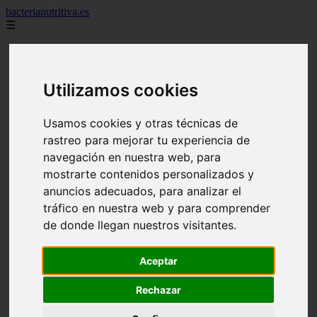
bacterianutritiva.es
☰
Inicio
adelgaza
alimentos
Utilizamos cookies
batidos
blog
calorias
Usamos cookies y otras técnicas de
casero
cuanto
rastreo para mejorar tu experiencia de
cuantos
navegación en nuestra web, para
dieta
mostrarte contenidos personalizados y
dormir
ejercicio
anuncios adecuados, para analizar el
engorda
tráfico en nuestra web y para comprender
es_es
de donde llegan nuestros visitantes.
gluten
hierro
magnesio
Aceptar
mejor
mujer
Rechazar
queso
secundarios
tomar