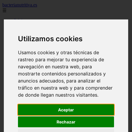
bacterianutritiva.es
☰
Inicio
adelgaza
alimentos
batidos
Utilizamos cookies
blog
calorias
Usamos cookies y otras técnicas de
casero
cuanto
rastreo para mejorar tu experiencia de
cuantos
navegación en nuestra web, para
dieta
mostrarte contenidos personalizados y
dormir
ejercicio
anuncios adecuados, para analizar el
engorda
tráfico en nuestra web y para comprender
es_es
de donde llegan nuestros visitantes.
gluten
hierro
magnesio
Aceptar
mejor
mujer
queso
Rechazar
secundarios
tomar