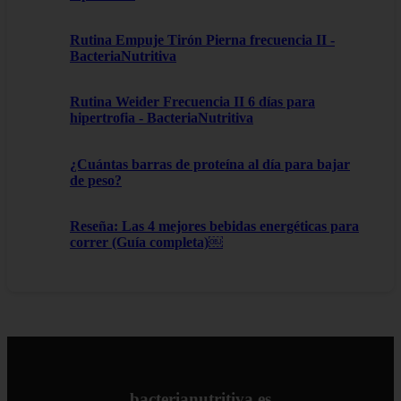
Rutina Empuje Tirón Pierna frecuencia II -
BacteriaNutritiva
Rutina Weider Frecuencia II 6 días para
hipertrofia - BacteriaNutritiva
¿Cuántas barras de proteína al día para bajar
de peso?
Reseña: Las 4 mejores bebidas energéticas para
correr (Guía completa)￼
bacterianutritiva.es