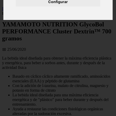
Configurar
Inicio
>
wfitzone
>
YAMAMOTO NUTRITION GlycoBol
PERFORMANCE Cluster Dextrin™ 700 gramos
YAMAMOTO NUTRITION GlycoBol
PERFORMANCE Cluster Dextrin™ 700
gramos
📅 25/06/2020
La bebida ideal diseñada para obtener la máxima eficiencia plástica
y energética, para beber a sorbos antes, durante y después de la
actividad física
Basado en cíclico cíclico altamente ramificado, aminoácidos
esenciales (EAA) y péptido de glutamina
Con la adición de l-taurina, malato de citrulina, magnesio y
potasio en forma de citrato
La bebida ideal diseñada para una máxima eficiencia
energética y de "plástico" para beber durante y después del
entrenamiento.
Ayuda a restaurar las condiciones fisiológicas orgánicas
alteradas por la sudoración excesiva.