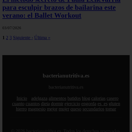
para esculpir brazos de bailarina este
verano: el Ballet Workout
03/07/2026
1
2
3
Siguiente ›
Última »
bacterianutritiva.es
bacterianutritiva.es
Inicio
adelgaza
alimentos
batidos
blog
calorias
casero
cuanto
cuantos
dieta
dormir
ejercicio
engorda
es_es
gluten
hierro
magnesio
mejor
mujer
queso
secundarios
tomar
© 2026 bacterianutritiva.es. Todos los derechos reservados.