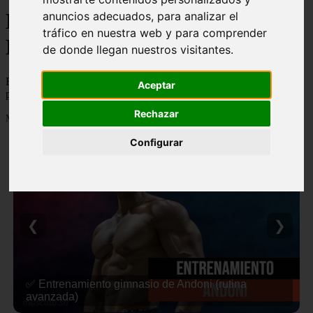
Blog de Nutricion,
anuncios adecuados, para analizar el
tráfico en nuestra web y para comprender
Entrenamiento y Fitness
de donde llegan nuestros visitantes.
Blog de Nutricion, Entrenamiento y Fitness, con trucos, guias,
Aceptar
productos...
Rechazar
Mostrando 1 - 24 de 312 artículos
Configurar
❮
❯
✅ Entrenamiento gimnasio de Andoni (rutina
avanzada)