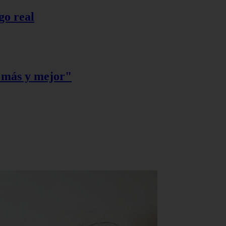
go real
r más y mejor"