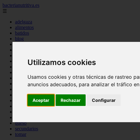
bacterianutritiva.es
☰
adelgaza
alimentos
batidos
blog
calorias
casero
cuanto
Utilizamos cookies
cuantos
dieta
dormir
Usamos cookies y otras técnicas de rastreo pa
ejercicio
engorda
anuncios adecuados, para analizar el tráfico e
es_es
gluten
Aceptar
Rechazar
Configurar
hierro
magnesio
mejor
mujer
queso
secundarios
tomar