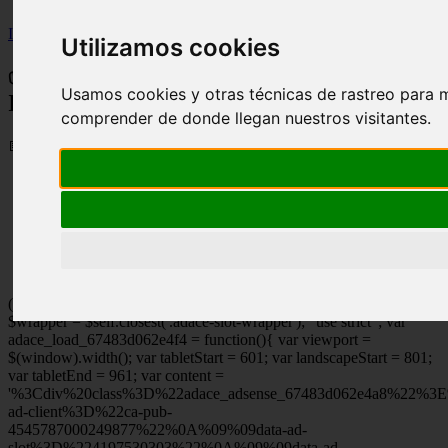
Inicio
>
wfitzone
>
✅ Tutorial de Curl Nórdico de Isquiotibiales
Utilizamos cookies
✅ Tutorial de Curl Nórdico de
Usamos cookies y otras técnicas de rastreo para m
Isquiotibiales
comprender de donde llegan nuestros visitantes.
📅 07/09/2025
(function ($) { var $self = $('.adace-loader-67483d062e4f4'); var
$wrapper = $self.closest('.adace-slot-wrapper'); "use strict"; var
adace_load_67483d062e4f4 = function(){ var viewport =
$(window).width(); var tabletStart = 601; var landscapeStart = 801;
var tabletEnd = 961; var content =
'%3Cdiv%20class%3D%22adace_adsense_67483d062e4a8%22%3
ad-client%3D%22ca-pub-
4545787000249877%22%0A%09%09data-ad-
slot%3D%224197530303%22%0A%09%09data-ad-