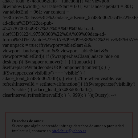
adace_load_67483d062fafb = function(){ var viewport =
$(window).width(); var tabletStart = 601; var landscapeStart = 801;
var tabletEnd = 961; var content =
'%3Cdiv%20class%3D%22adace_adsense_67483d062fac4%22%3
ad-client%3D%22ca-pub-
4545787000249877%22%0A%09%09data-ad-
slot%3D%224197530303%22%0A%09%09data-ad-
format%3D%22auto%22%0A%09%09%3E%3C%2Fins%3E%0A%09
var unpack = true; if(viewport
=tabletStart &&
viewport
=landscapeStart && viewport
=tabletStart &&
viewport
=tabletEnd){ if ($wrapper.hasClass('.adace-hide-on-
desktop')){ $wrapper.remove(); } } if(unpack) {
$self.replaceWith(decodeURIComponent(content)); } }
if($wrapper.css('visibility') === 'visible' ) {
adace_load_67483d062fafb(); } else { //fire when visible. var
refreshIntervalId = setInterval(function(){ if($wrapper.css('visibility')
=== 'visible' ) { adace_load_67483d062fafb();
clearInterval(refreshIntervalId); } }, 999); } })(jQuery); -->
Derechos de autor
Si cree que algún contenido infringe derechos de autor o propiedad
intelectual, contacte en
bitelchux@yahoo.es
.