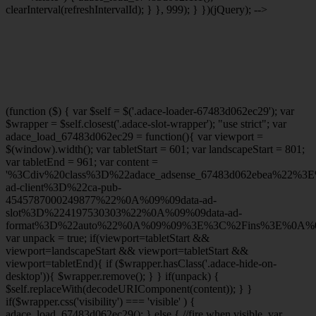
clearInterval(refreshIntervalId); } }, 999); } })(jQuery); -->
(function ($) { var $self = $('.adace-loader-67483d062ec29'); var
$wrapper = $self.closest('.adace-slot-wrapper'); "use strict"; var
adace_load_67483d062ec29 = function(){ var viewport =
$(window).width(); var tabletStart = 601; var landscapeStart = 801;
var tabletEnd = 961; var content =
'%3Cdiv%20class%3D%22adace_adsense_67483d062ebea%22%3
ad-client%3D%22ca-pub-
4545787000249877%22%0A%09%09data-ad-
slot%3D%224197530303%22%0A%09%09data-ad-
format%3D%22auto%22%0A%09%09%3E%3C%2Fins%3E%0A%09
var unpack = true; if(viewport
=tabletStart &&
viewport
=landscapeStart && viewport
=tabletStart &&
viewport
=tabletEnd){ if ($wrapper.hasClass('.adace-hide-on-
desktop')){ $wrapper.remove(); } } if(unpack) {
$self.replaceWith(decodeURIComponent(content)); } }
if($wrapper.css('visibility') === 'visible' ) {
adace_load_67483d062ec29(); } else { //fire when visible. var