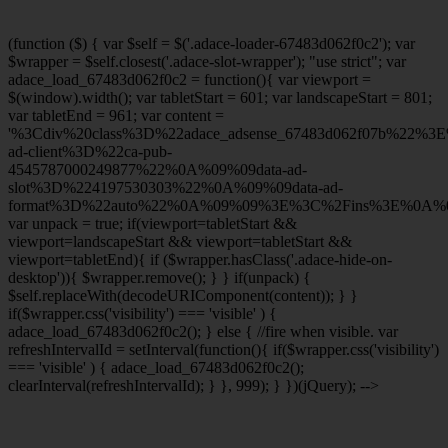
(function ($) { var $self = $('.adace-loader-67483d062f0c2'); var
$wrapper = $self.closest('.adace-slot-wrapper'); "use strict"; var
adace_load_67483d062f0c2 = function(){ var viewport =
$(window).width(); var tabletStart = 601; var landscapeStart = 801;
var tabletEnd = 961; var content =
'%3Cdiv%20class%3D%22adace_adsense_67483d062f07b%22%3
ad-client%3D%22ca-pub-
4545787000249877%22%0A%09%09data-ad-
slot%3D%224197530303%22%0A%09%09data-ad-
format%3D%22auto%22%0A%09%09%3E%3C%2Fins%3E%0A%09
var unpack = true; if(viewport
=tabletStart &&
viewport
=landscapeStart && viewport
=tabletStart &&
viewport
=tabletEnd){ if ($wrapper.hasClass('.adace-hide-on-
desktop')){ $wrapper.remove(); } } if(unpack) {
$self.replaceWith(decodeURIComponent(content)); } }
if($wrapper.css('visibility') === 'visible' ) {
adace_load_67483d062f0c2(); } else { //fire when visible. var
refreshIntervalId = setInterval(function(){ if($wrapper.css('visibility')
=== 'visible' ) { adace_load_67483d062f0c2();
clearInterval(refreshIntervalId); } }, 999); } })(jQuery); -->