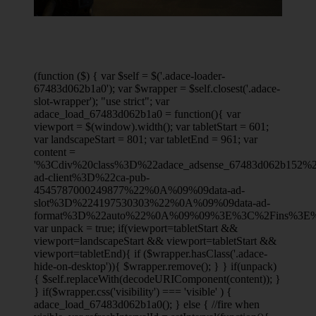
(function ($) { var $self = $('.adace-loader-
67483d062b1a0'); var $wrapper = $self.closest('.adace-
slot-wrapper'); "use strict"; var
adace_load_67483d062b1a0 = function(){ var
viewport = $(window).width(); var tabletStart = 601;
var landscapeStart = 801; var tabletEnd = 961; var
content =
'%3Cdiv%20class%3D%22adace_adsense_67483d062b152
ad-client%3D%22ca-pub-
4545787000249877%22%0A%09%09data-ad-
slot%3D%224197530303%22%0A%09%09data-ad-
format%3D%22auto%22%0A%09%09%3E%3C%2Fins%3E%
var unpack = true; if(viewport
=tabletStart &&
viewport
=landscapeStart && viewport
=tabletStart &&
viewport
=tabletEnd){ if ($wrapper.hasClass('.adace-
hide-on-desktop')){ $wrapper.remove(); } } if(unpack)
{ $self.replaceWith(decodeURIComponent(content)); }
} if($wrapper.css('visibility') === 'visible' ) {
adace_load_67483d062b1a0(); } else { //fire when