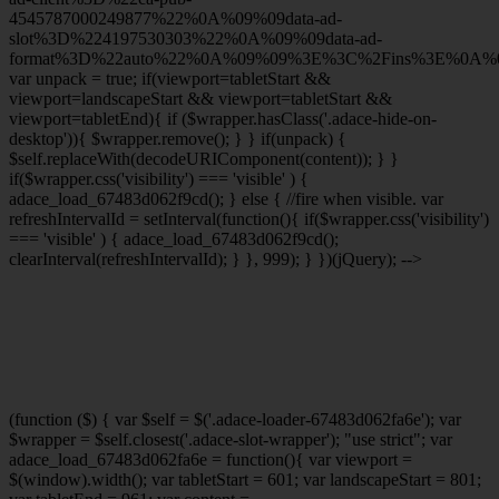
4545787000249877%22%0A%09%09data-ad-
slot%3D%224197530303%22%0A%09%09data-ad-
format%3D%22auto%22%0A%09%09%3E%3C%2Fins%3E%0A%09
var unpack = true; if(viewport
=tabletStart &&
viewport
=landscapeStart && viewport
=tabletStart &&
viewport
=tabletEnd){ if ($wrapper.hasClass('.adace-hide-on-
desktop')){ $wrapper.remove(); } } if(unpack) {
$self.replaceWith(decodeURIComponent(content)); } }
if($wrapper.css('visibility') === 'visible' ) {
adace_load_67483d062f9cd(); } else { //fire when visible. var
refreshIntervalId = setInterval(function(){ if($wrapper.css('visibility')
=== 'visible' ) { adace_load_67483d062f9cd();
clearInterval(refreshIntervalId); } }, 999); } })(jQuery); -->
(function ($) { var $self = $('.adace-loader-67483d062fa6e'); var
$wrapper = $self.closest('.adace-slot-wrapper'); "use strict"; var
adace_load_67483d062fa6e = function(){ var viewport =
$(window).width(); var tabletStart = 601; var landscapeStart = 801;