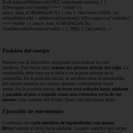
$self.replaceWith(decodeURIComponent(content)); } }
if($wrapper.css('visibility') === 'visible' ) {
adace_load_67483d062e9c3(); } else { //fire when visible. var
refreshIntervalId = setInterval(function(){ if($wrapper.css('visibility')
=== 'visible' ) { adace_load_67483d062e9c3();
clearInterval(refreshIntervalId); } }, 999); } })(jQuery); -->
Posición del cuerpo
Primero vas al dispositivo apropiado para realizar los curl
nórdicos. Para hacer esto,
sujetas tus piernas debajo del cojín.
La
almohadilla debe estar en el talón y en la parte inferior de la
pantorrilla. En la posición inicial, se arrodilla sobre la almohadilla
del asiento mientras los muslos apuntan verticalmente hacia
arriba. En la posición inicial,
tu torso está estirado hacia adelante
y paralelo al piso o erguido como una extensión recta de tus
muslos.
Una variante del Nordic Ham Curl mira hacia abajo.
Ejecución de movimiento
Comienzas los
curls nórdicos de isquiotibiales con manos
libres
bajando el torso hacia adelante. La parte superior del cuerpo