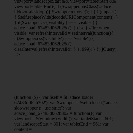
viewport
=landscapeStart && viewport
=tabletStart &&
viewport
=tabletEnd){ if ($wrapper.hasClass('.adace-
hide-on-desktop')){ $wrapper.remove(); } } if(unpack)
{ $self.replaceWith(decodeURIComponent(content)); }
} if($wrapper.css('visibility') === 'visible' ) {
adace_load_67483d062b25e(); } else { //fire when
visible. var refreshIntervalId = setInterval(function(){
if($wrapper.css('visibility') === 'visible' ) {
adace_load_67483d062b25e();
clearInterval(refreshIntervalId); } }, 999); } })(jQuery);
-->
(function ($) { var $self = $('.adace-loader-
67483d062b302'); var $wrapper = $self.closest('.adace-
slot-wrapper'); "use strict"; var
adace_load_67483d062b302 = function(){ var
viewport = $(window).width(); var tabletStart = 601;
var landscapeStart = 801; var tabletEnd = 961; var
content =