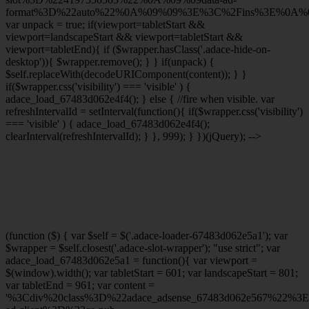
format%3D%22auto%22%0A%09%09%3E%3C%2Fins%3E%0A%09
var unpack = true; if(viewport
=tabletStart &&
viewport
=landscapeStart && viewport
=tabletStart &&
viewport
=tabletEnd){ if ($wrapper.hasClass('.adace-hide-on-
desktop')){ $wrapper.remove(); } } if(unpack) {
$self.replaceWith(decodeURIComponent(content)); } }
if($wrapper.css('visibility') === 'visible' ) {
adace_load_67483d062e4f4(); } else { //fire when visible. var
refreshIntervalId = setInterval(function(){ if($wrapper.css('visibility')
=== 'visible' ) { adace_load_67483d062e4f4();
clearInterval(refreshIntervalId); } }, 999); } })(jQuery); -->
(function ($) { var $self = $('.adace-loader-67483d062e5a1'); var
$wrapper = $self.closest('.adace-slot-wrapper'); "use strict"; var
adace_load_67483d062e5a1 = function(){ var viewport =
$(window).width(); var tabletStart = 601; var landscapeStart = 801;
var tabletEnd = 961; var content =
'%3Cdiv%20class%3D%22adace_adsense_67483d062e567%22%3