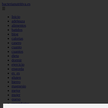
bacterianutritiva.es
☰
Inicio
adelgaza
alimentos
batidos
blog
calorias
casero
cuanto
cuantos
dieta
dormir
ejercicio
engorda
es_es
gluten
hierro
magnesio
mejor
mujer
queso
secundarios
tomar