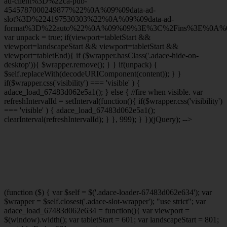
ad-client%3D%22ca-pub-
4545787000249877%22%0A%09%09data-ad-
slot%3D%224197530303%22%0A%09%09data-ad-
format%3D%22auto%22%0A%09%09%3E%3C%2Fins%3E%0A%09
var unpack = true; if(viewport
=tabletStart &&
viewport
=landscapeStart && viewport
=tabletStart &&
viewport
=tabletEnd){ if ($wrapper.hasClass('.adace-hide-on-
desktop')){ $wrapper.remove(); } } if(unpack) {
$self.replaceWith(decodeURIComponent(content)); } }
if($wrapper.css('visibility') === 'visible' ) {
adace_load_67483d062e5a1(); } else { //fire when visible. var
refreshIntervalId = setInterval(function(){ if($wrapper.css('visibility')
=== 'visible' ) { adace_load_67483d062e5a1();
clearInterval(refreshIntervalId); } }, 999); } })(jQuery); -->
(function ($) { var $self = $('.adace-loader-67483d062e634'); var
$wrapper = $self.closest('.adace-slot-wrapper'); "use strict"; var
adace_load_67483d062e634 = function(){ var viewport =
$(window).width(); var tabletStart = 601; var landscapeStart = 801;