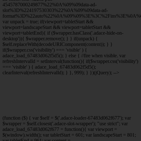
4545787000249877%22%0A%09%09data-ad-
slot%3D%224197530303%22%0A%09%09data-ad-
format%3D%22auto%22%0A%09%09%3E%3C%2Fins%3E%0A%09
var unpack = true; if(viewport
=tabletStart &&
viewport
=landscapeStart && viewport
=tabletStart &&
viewport
=tabletEnd){ if ($wrapper.hasClass('.adace-hide-on-
desktop')){ $wrapper.remove(); } } if(unpack) {
$self.replaceWith(decodeURIComponent(content)); } }
if($wrapper.css('visibility') === 'visible' ) {
adace_load_67483d062f5d5(); } else { //fire when visible. var
refreshIntervalId = setInterval(function(){ if($wrapper.css('visibility')
=== 'visible' ) { adace_load_67483d062f5d5();
clearInterval(refreshIntervalId); } }, 999); } })(jQuery); -->
(function ($) { var $self = $('.adace-loader-67483d062f677'); var
$wrapper = $self.closest('.adace-slot-wrapper'); "use strict"; var
adace_load_67483d062f677 = function(){ var viewport =
$(window).width(); var tabletStart = 601; var landscapeStart = 801;
var tabletEnd = 961; var content =