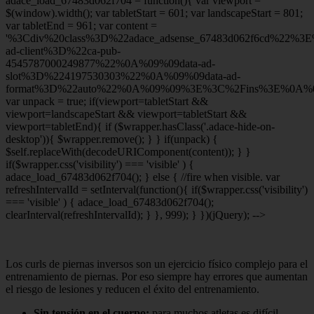
adace_load_67483d062f704 = function(){ var viewport =
$(window).width(); var tabletStart = 601; var landscapeStart = 801;
var tabletEnd = 961; var content =
'%3Cdiv%20class%3D%22adace_adsense_67483d062f6cd%22%3
ad-client%3D%22ca-pub-
4545787000249877%22%0A%09%09data-ad-
slot%3D%224197530303%22%0A%09%09data-ad-
format%3D%22auto%22%0A%09%09%3E%3C%2Fins%3E%0A%09
var unpack = true; if(viewport
=tabletStart &&
viewport
=landscapeStart && viewport
=tabletStart &&
viewport
=tabletEnd){ if ($wrapper.hasClass('.adace-hide-on-
desktop')){ $wrapper.remove(); } } if(unpack) {
$self.replaceWith(decodeURIComponent(content)); } }
if($wrapper.css('visibility') === 'visible' ) {
adace_load_67483d062f704(); } else { //fire when visible. var
refreshIntervalId = setInterval(function(){ if($wrapper.css('visibility')
=== 'visible' ) { adace_load_67483d062f704();
clearInterval(refreshIntervalId); } }, 999); } })(jQuery); -->
Los curls de piernas inversos son un ejercicio físico complejo para el
entrenamiento de piernas. Por eso siempre hay errores que aumentan
el riesgo de lesiones y reducen el éxito del entrenamiento.
Sin tensión en el cuerpo:
para muchos atletas es difícil