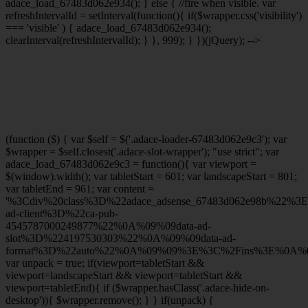
adace_load_67483d062e934(); } else { //fire when visible. var
refreshIntervalId = setInterval(function(){ if($wrapper.css('visibility')
=== 'visible' ) { adace_load_67483d062e934();
clearInterval(refreshIntervalId); } }, 999); } })(jQuery); -->
(function ($) { var $self = $('.adace-loader-67483d062e9c3'); var
$wrapper = $self.closest('.adace-slot-wrapper'); "use strict"; var
adace_load_67483d062e9c3 = function(){ var viewport =
$(window).width(); var tabletStart = 601; var landscapeStart = 801;
var tabletEnd = 961; var content =
'%3Cdiv%20class%3D%22adace_adsense_67483d062e98b%22%3
ad-client%3D%22ca-pub-
4545787000249877%22%0A%09%09data-ad-
slot%3D%224197530303%22%0A%09%09data-ad-
format%3D%22auto%22%0A%09%09%3E%3C%2Fins%3E%0A%09
var unpack = true; if(viewport
=tabletStart &&
viewport
=landscapeStart && viewport
=tabletStart &&
viewport
=tabletEnd){ if ($wrapper.hasClass('.adace-hide-on-
desktop')){ $wrapper.remove(); } } if(unpack) {