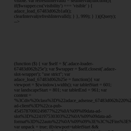
visible. var refreshIntervalId = setInterval(function(){
if($wrapper.css('visibility') === 'visible' ) {
adace_load_67483d062b1a0();
clearInterval(refreshIntervalId); } }, 999); } })(jQuery);
-->
(function ($) { var $self = $('.adace-loader-
67483d062b25e'); var $wrapper = $self.closest('.adace-
slot-wrapper'); "use strict"; var
adace_load_67483d062b25e = function(){ var
viewport = $(window).width(); var tabletStart = 601;
var landscapeStart = 801; var tabletEnd = 961; var
content =
'%3Cdiv%20class%3D%22adace_adsense_67483d062b220
ad-client%3D%22ca-pub-
4545787000249877%22%0A%09%09data-ad-
slot%3D%224197530303%22%0A%09%09data-ad-
format%3D%22auto%22%0A%09%09%3E%3C%2Fins%3E%
var unpack = true; if(viewport
=tabletStart &&