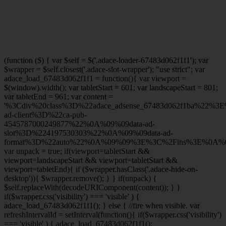
(function ($) { var $self = $('.adace-loader-67483d062f1f1'); var
$wrapper = $self.closest('.adace-slot-wrapper'); "use strict"; var
adace_load_67483d062f1f1 = function(){ var viewport =
$(window).width(); var tabletStart = 601; var landscapeStart = 801;
var tabletEnd = 961; var content =
'%3Cdiv%20class%3D%22adace_adsense_67483d062f1ba%22%3
ad-client%3D%22ca-pub-
4545787000249877%22%0A%09%09data-ad-
slot%3D%224197530303%22%0A%09%09data-ad-
format%3D%22auto%22%0A%09%09%3E%3C%2Fins%3E%0A%09
var unpack = true; if(viewport
=tabletStart &&
viewport
=landscapeStart && viewport
=tabletStart &&
viewport
=tabletEnd){ if ($wrapper.hasClass('.adace-hide-on-
desktop')){ $wrapper.remove(); } } if(unpack) {
$self.replaceWith(decodeURIComponent(content)); } }
if($wrapper.css('visibility') === 'visible' ) {
adace_load_67483d062f1f1(); } else { //fire when visible. var
refreshIntervalId = setInterval(function(){ if($wrapper.css('visibility')
=== 'visible' ) { adace_load_67483d062f1f1();