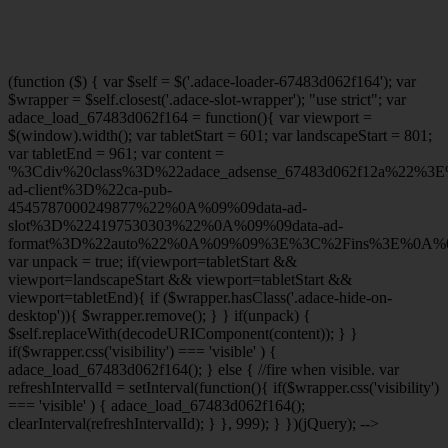
(function ($) { var $self = $('.adace-loader-67483d062f164'); var
$wrapper = $self.closest('.adace-slot-wrapper'); "use strict"; var
adace_load_67483d062f164 = function(){ var viewport =
$(window).width(); var tabletStart = 601; var landscapeStart = 801;
var tabletEnd = 961; var content =
'%3Cdiv%20class%3D%22adace_adsense_67483d062f12a%22%3
ad-client%3D%22ca-pub-
4545787000249877%22%0A%09%09data-ad-
slot%3D%224197530303%22%0A%09%09data-ad-
format%3D%22auto%22%0A%09%09%3E%3C%2Fins%3E%0A%09
var unpack = true; if(viewport
=tabletStart &&
viewport
=landscapeStart && viewport
=tabletStart &&
viewport
=tabletEnd){ if ($wrapper.hasClass('.adace-hide-on-
desktop')){ $wrapper.remove(); } } if(unpack) {
$self.replaceWith(decodeURIComponent(content)); } }
if($wrapper.css('visibility') === 'visible' ) {
adace_load_67483d062f164(); } else { //fire when visible. var
refreshIntervalId = setInterval(function(){ if($wrapper.css('visibility')
=== 'visible' ) { adace_load_67483d062f164();
clearInterval(refreshIntervalId); } }, 999); } })(jQuery); -->