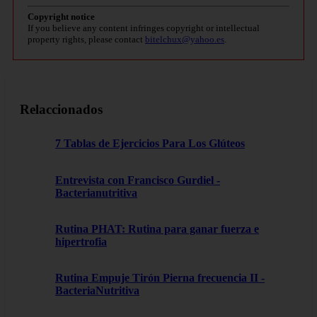
Copyright notice
If you believe any content infringes copyright or intellectual
property rights, please contact
bitelchux@yahoo.es
.
Relaccionados
7 Tablas de Ejercicios Para Los Glúteos
Entrevista con Francisco Gurdiel -
Bacterianutritiva
Rutina PHAT: Rutina para ganar fuerza e
hipertrofia
Rutina Empuje Tirón Pierna frecuencia II -
BacteriaNutritiva