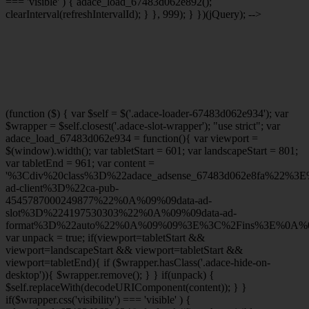
=== 'visible' ) { adace_load_67483d062e892();
clearInterval(refreshIntervalId); } }, 999); } })(jQuery); -->
(function ($) { var $self = $('.adace-loader-67483d062e934'); var
$wrapper = $self.closest('.adace-slot-wrapper'); "use strict"; var
adace_load_67483d062e934 = function(){ var viewport =
$(window).width(); var tabletStart = 601; var landscapeStart = 801;
var tabletEnd = 961; var content =
'%3Cdiv%20class%3D%22adace_adsense_67483d062e8fa%22%3
ad-client%3D%22ca-pub-
4545787000249877%22%0A%09%09data-ad-
slot%3D%224197530303%22%0A%09%09data-ad-
format%3D%22auto%22%0A%09%09%3E%3C%2Fins%3E%0A%09
var unpack = true; if(viewport
=tabletStart &&
viewport
=landscapeStart && viewport
=tabletStart &&
viewport
=tabletEnd){ if ($wrapper.hasClass('.adace-hide-on-
desktop')){ $wrapper.remove(); } } if(unpack) {
$self.replaceWith(decodeURIComponent(content)); } }
if($wrapper.css('visibility') === 'visible' ) {