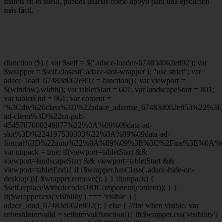
manos en el suelo, puedes usarlas como apoyo para una ejecución
más fácil.
(function ($) { var $self = $('.adace-loader-67483d062e892'); var
$wrapper = $self.closest('.adace-slot-wrapper'); "use strict"; var
adace_load_67483d062e892 = function(){ var viewport =
$(window).width(); var tabletStart = 601; var landscapeStart = 801;
var tabletEnd = 961; var content =
'%3Cdiv%20class%3D%22adace_adsense_67483d062e853%22%3
ad-client%3D%22ca-pub-
4545787000249877%22%0A%09%09data-ad-
slot%3D%224197530303%22%0A%09%09data-ad-
format%3D%22auto%22%0A%09%09%3E%3C%2Fins%3E%0A%09
var unpack = true; if(viewport
=tabletStart &&
viewport
=landscapeStart && viewport
=tabletStart &&
viewport
=tabletEnd){ if ($wrapper.hasClass('.adace-hide-on-
desktop')){ $wrapper.remove(); } } if(unpack) {
$self.replaceWith(decodeURIComponent(content)); } }
if($wrapper.css('visibility') === 'visible' ) {
adace_load_67483d062e892(); } else { //fire when visible. var
refreshIntervalId = setInterval(function(){ if($wrapper.css('visibility')