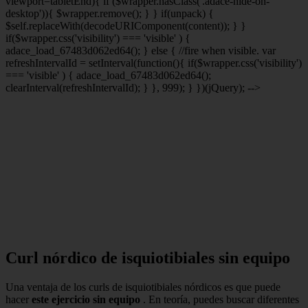
viewport
=tabletEnd){ if ($wrapper.hasClass('.adace-hide-on-
desktop')){ $wrapper.remove(); } } if(unpack) {
$self.replaceWith(decodeURIComponent(content)); } }
if($wrapper.css('visibility') === 'visible' ) {
adace_load_67483d062ed64(); } else { //fire when visible. var
refreshIntervalId = setInterval(function(){ if($wrapper.css('visibility')
=== 'visible' ) { adace_load_67483d062ed64();
clearInterval(refreshIntervalId); } }, 999); } })(jQuery); -->
Curl nórdico de isquiotibiales sin equipo
Una ventaja de los curls de isquiotibiales nórdicos es que puede
hacer
este ejercicio sin equipo
. En teoría, puedes buscar diferentes