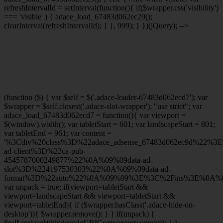
refreshIntervalId = setInterval(function(){ if($wrapper.css('visibility')
=== 'visible' ) { adace_load_67483d062ec29();
clearInterval(refreshIntervalId); } }, 999); } })(jQuery); -->
(function ($) { var $self = $('.adace-loader-67483d062ecd7'); var
$wrapper = $self.closest('.adace-slot-wrapper'); "use strict"; var
adace_load_67483d062ecd7 = function(){ var viewport =
$(window).width(); var tabletStart = 601; var landscapeStart = 801;
var tabletEnd = 961; var content =
'%3Cdiv%20class%3D%22adace_adsense_67483d062ec9d%22%3
ad-client%3D%22ca-pub-
4545787000249877%22%0A%09%09data-ad-
slot%3D%224197530303%22%0A%09%09data-ad-
format%3D%22auto%22%0A%09%09%3E%3C%2Fins%3E%0A%09
var unpack = true; if(viewport
=tabletStart &&
viewport
=landscapeStart && viewport
=tabletStart &&
viewport
=tabletEnd){ if ($wrapper.hasClass('.adace-hide-on-
desktop')){ $wrapper.remove(); } } if(unpack) {
$self.replaceWith(decodeURIComponent(content)); } }