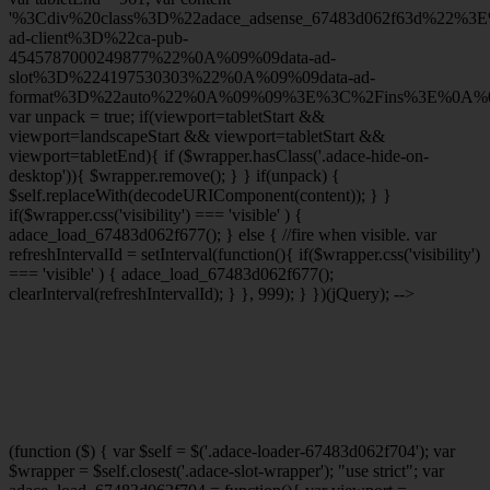
'%3Cdiv%20class%3D%22adace_adsense_67483d062f63d%22%3
ad-client%3D%22ca-pub-
4545787000249877%22%0A%09%09data-ad-
slot%3D%224197530303%22%0A%09%09data-ad-
format%3D%22auto%22%0A%09%09%3E%3C%2Fins%3E%0A%09
var unpack = true; if(viewport
=tabletStart &&
viewport
=landscapeStart && viewport
=tabletStart &&
viewport
=tabletEnd){ if ($wrapper.hasClass('.adace-hide-on-
desktop')){ $wrapper.remove(); } } if(unpack) {
$self.replaceWith(decodeURIComponent(content)); } }
if($wrapper.css('visibility') === 'visible' ) {
adace_load_67483d062f677(); } else { //fire when visible. var
refreshIntervalId = setInterval(function(){ if($wrapper.css('visibility')
=== 'visible' ) { adace_load_67483d062f677();
clearInterval(refreshIntervalId); } }, 999); } })(jQuery); -->
(function ($) { var $self = $('.adace-loader-67483d062f704'); var
$wrapper = $self.closest('.adace-slot-wrapper'); "use strict"; var