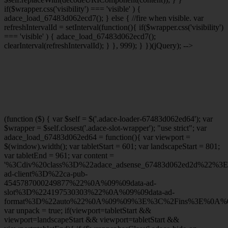
if($wrapper.css('visibility') === 'visible' ) {
adace_load_67483d062ecd7(); } else { //fire when visible. var
refreshIntervalId = setInterval(function(){ if($wrapper.css('visibility')
=== 'visible' ) { adace_load_67483d062ecd7();
clearInterval(refreshIntervalId); } }, 999); } })(jQuery); -->
(function ($) { var $self = $('.adace-loader-67483d062ed64'); var
$wrapper = $self.closest('.adace-slot-wrapper'); "use strict"; var
adace_load_67483d062ed64 = function(){ var viewport =
$(window).width(); var tabletStart = 601; var landscapeStart = 801;
var tabletEnd = 961; var content =
'%3Cdiv%20class%3D%22adace_adsense_67483d062ed2d%22%3
ad-client%3D%22ca-pub-
4545787000249877%22%0A%09%09data-ad-
slot%3D%224197530303%22%0A%09%09data-ad-
format%3D%22auto%22%0A%09%09%3E%3C%2Fins%3E%0A%09
var unpack = true; if(viewport
=tabletStart &&
viewport
=landscapeStart && viewport
=tabletStart &&