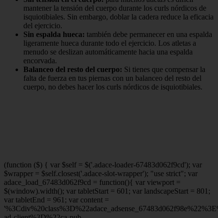
mantener la tensión del cuerpo durante los curls nórdicos de
isquiotibiales. Sin embargo, doblar la cadera reduce la eficacia
del ejercicio.
Sin espalda hueca:
también debe permanecer en una espalda
ligeramente hueca durante todo el ejercicio. Los atletas a
menudo se deslizan automáticamente hacia una espalda
encorvada.
Balanceo del resto del cuerpo:
Si tienes que compensar la
falta de fuerza en tus piernas con un balanceo del resto del
cuerpo, no debes hacer los curls nórdicos de isquiotibiales.
(function ($) { var $self = $('.adace-loader-67483d062f9cd'); var
$wrapper = $self.closest('.adace-slot-wrapper'); "use strict"; var
adace_load_67483d062f9cd = function(){ var viewport =
$(window).width(); var tabletStart = 601; var landscapeStart = 801;
var tabletEnd = 961; var content =
'%3Cdiv%20class%3D%22adace_adsense_67483d062f98e%22%3
ad-client%3D%22ca-pub-