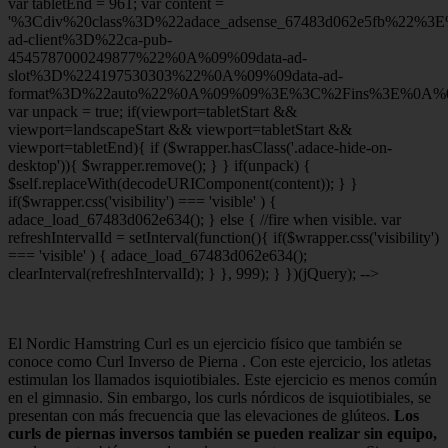
var tabletEnd = 961; var content =
'%3Cdiv%20class%3D%22adace_adsense_67483d062e5fb%22%3
ad-client%3D%22ca-pub-
4545787000249877%22%0A%09%09data-ad-
slot%3D%224197530303%22%0A%09%09data-ad-
format%3D%22auto%22%0A%09%09%3E%3C%2Fins%3E%0A%09
var unpack = true; if(viewport
=tabletStart &&
viewport
=landscapeStart && viewport
=tabletStart &&
viewport
=tabletEnd){ if ($wrapper.hasClass('.adace-hide-on-
desktop')){ $wrapper.remove(); } } if(unpack) {
$self.replaceWith(decodeURIComponent(content)); } }
if($wrapper.css('visibility') === 'visible' ) {
adace_load_67483d062e634(); } else { //fire when visible. var
refreshIntervalId = setInterval(function(){ if($wrapper.css('visibility')
=== 'visible' ) { adace_load_67483d062e634();
clearInterval(refreshIntervalId); } }, 999); } })(jQuery); -->
El Nordic Hamstring Curl es un ejercicio físico que también se
conoce como Curl Inverso de Pierna . Con este ejercicio, los atletas
estimulan los llamados isquiotibiales. Este ejercicio es menos común
en el gimnasio. Sin embargo, los curls nórdicos de isquiotibiales, se
presentan con más frecuencia que las elevaciones de glúteos.
Los
curls de piernas inversos también se pueden realizar sin equipo,