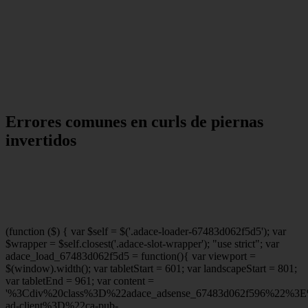
Errores comunes en curls de piernas
invertidos
(function ($) { var $self = $('.adace-loader-67483d062f5d5'); var
$wrapper = $self.closest('.adace-slot-wrapper'); "use strict"; var
adace_load_67483d062f5d5 = function(){ var viewport =
$(window).width(); var tabletStart = 601; var landscapeStart = 801;
var tabletEnd = 961; var content =
'%3Cdiv%20class%3D%22adace_adsense_67483d062f596%22%3
ad-client%3D%22ca-pub-