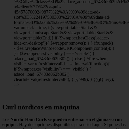
'%3Cdiv%20class%3D%22adace_adsense_67483d062b2c6
ad-client%3D%22ca-pub-
4545787000249877%22%0A%09%09data-ad-
slot%3D%224197530303%22%0A%09%09data-ad-
format%3D%22auto%22%0A%09%09%3E%3C%2Fins%3E%
var unpack = true; if(viewport
=tabletStart &&
viewport
=landscapeStart && viewport
=tabletStart &&
viewport
=tabletEnd){ if ($wrapper.hasClass('.adace-
hide-on-desktop')){ $wrapper.remove(); } } if(unpack)
{ $self.replaceWith(decodeURIComponent(content)); }
} if($wrapper.css('visibility') === 'visible' ) {
adace_load_67483d062b302(); } else { //fire when
visible. var refreshIntervalId = setInterval(function(){
if($wrapper.css('visibility') === 'visible' ) {
adace_load_67483d062b302();
clearInterval(refreshIntervalId); } }, 999); } })(jQuery);
-->
Curl nórdicos en máquina
Los
Nordic Ham Curls se pueden entrenar en el gimnasio con
equipo
. Hay dos opciones disponibles para usted aquí. Si pones las