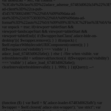
var tabletEnd = 961; var content =
'%3Cdiv%20class%3D%22adace_adsense_67483d062fa34%22%3
ad-client%3D%22ca-pub-
4545787000249877%22%0A%09%09data-ad-
slot%3D%224197530303%22%0A%09%09data-ad-
format%3D%22auto%22%0A%09%09%3E%3C%2Fins%3E%0A%09
var unpack = true; if(viewport
=tabletStart &&
viewport
=landscapeStart && viewport
=tabletStart &&
viewport
=tabletEnd){ if ($wrapper.hasClass('.adace-hide-on-
desktop')){ $wrapper.remove(); } } if(unpack) {
$self.replaceWith(decodeURIComponent(content)); } }
if($wrapper.css('visibility') === 'visible' ) {
adace_load_67483d062fa6e(); } else { //fire when visible. var
refreshIntervalId = setInterval(function(){ if($wrapper.css('visibility')
=== 'visible' ) { adace_load_67483d062fa6e();
clearInterval(refreshIntervalId); } }, 999); } })(jQuery); -->
(function ($) { var $self = $('.adace-loader-67483d062fafb'); var
$wrapper = $self.closest('.adace-slot-wrapper'); "use strict"; var