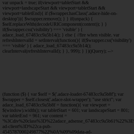
var unpack = true; if(viewport
=tabletStart &&
viewport
=landscapeStart && viewport
=tabletStart &&
viewport
=tabletEnd){ if ($wrapper.hasClass('.adace-hide-on-
desktop')){ $wrapper.remove(); } } if(unpack) {
$self.replaceWith(decodeURIComponent(content)); } }
if($wrapper.css('visibility') === 'visible' ) {
adace_load_67483cc9a5b14(); } else { //fire when visible. var
refreshIntervalId = setInterval(function(){ if($wrapper.css('visibility')
=== 'visible' ) { adace_load_67483cc9a5b14();
clearInterval(refreshIntervalId); } }, 999); } })(jQuery); -->
(function ($) { var $self = $('.adace-loader-67483cc9a5b8f'); var
$wrapper = $self.closest('.adace-slot-wrapper'); "use strict"; var
adace_load_67483cc9a5b8f = function(){ var viewport =
$(window).width(); var tabletStart = 601; var landscapeStart = 801;
var tabletEnd = 961; var content =
'%3Cdiv%20class%3D%22adace_adsense_67483cc9a5b61%22%3
ad-client%3D%22ca-pub-
4545787000249877%22%0A%09%09data-ad-