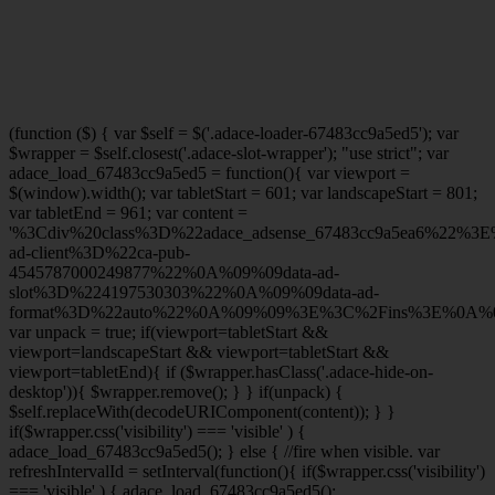
(function ($) { var $self = $('.adace-loader-67483cc9a5ed5'); var
$wrapper = $self.closest('.adace-slot-wrapper'); "use strict"; var
adace_load_67483cc9a5ed5 = function(){ var viewport =
$(window).width(); var tabletStart = 601; var landscapeStart = 801;
var tabletEnd = 961; var content =
'%3Cdiv%20class%3D%22adace_adsense_67483cc9a5ea6%22%3
ad-client%3D%22ca-pub-
4545787000249877%22%0A%09%09data-ad-
slot%3D%224197530303%22%0A%09%09data-ad-
format%3D%22auto%22%0A%09%09%3E%3C%2Fins%3E%0A%09
var unpack = true; if(viewport
=tabletStart &&
viewport
=landscapeStart && viewport
=tabletStart &&
viewport
=tabletEnd){ if ($wrapper.hasClass('.adace-hide-on-
desktop')){ $wrapper.remove(); } } if(unpack) {
$self.replaceWith(decodeURIComponent(content)); } }
if($wrapper.css('visibility') === 'visible' ) {
adace_load_67483cc9a5ed5(); } else { //fire when visible. var
refreshIntervalId = setInterval(function(){ if($wrapper.css('visibility')
=== 'visible' ) { adace_load_67483cc9a5ed5();