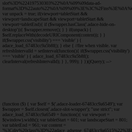
slot%3D%224197530303%22%0A%09%09data-ad-
format%3D%22auto%22%0A%09%09%3E%3C%2Fins%3E%0A%09
var unpack = true; if(viewport
=tabletStart &&
viewport
=landscapeStart && viewport
=tabletStart &&
viewport
=tabletEnd){ if ($wrapper.hasClass('.adace-hide-on-
desktop')){ $wrapper.remove(); } } if(unpack) {
$self.replaceWith(decodeURIComponent(content)); } }
if($wrapper.css('visibility') === 'visible' ) {
adace_load_67483cc9a5b8f(); } else { //fire when visible. var
refreshIntervalId = setInterval(function(){ if($wrapper.css('visibility')
=== 'visible' ) { adace_load_67483cc9a5b8f();
clearInterval(refreshIntervalId); } }, 999); } })(jQuery); -->
(function ($) { var $self = $('.adace-loader-67483cc9a6549'); var
$wrapper = $self.closest('.adace-slot-wrapper'); "use strict"; var
adace_load_67483cc9a6549 = function(){ var viewport =
$(window).width(); var tabletStart = 601; var landscapeStart = 801;
var tabletEnd = 961; var content =
'%3Cdiv%20class%3D%22adace_adsense_67483cc9a6515%22%3