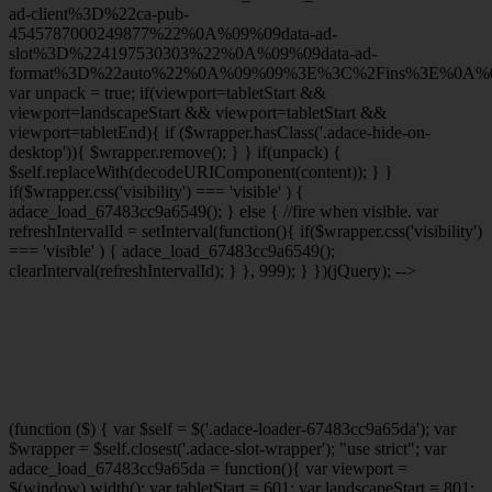
ad-client%3D%22ca-pub-
4545787000249877%22%0A%09%09data-ad-
slot%3D%224197530303%22%0A%09%09data-ad-
format%3D%22auto%22%0A%09%09%3E%3C%2Fins%3E%0A%09
var unpack = true; if(viewport
=tabletStart &&
viewport
=landscapeStart && viewport
=tabletStart &&
viewport
=tabletEnd){ if ($wrapper.hasClass('.adace-hide-on-
desktop')){ $wrapper.remove(); } } if(unpack) {
$self.replaceWith(decodeURIComponent(content)); } }
if($wrapper.css('visibility') === 'visible' ) {
adace_load_67483cc9a6549(); } else { //fire when visible. var
refreshIntervalId = setInterval(function(){ if($wrapper.css('visibility')
=== 'visible' ) { adace_load_67483cc9a6549();
clearInterval(refreshIntervalId); } }, 999); } })(jQuery); -->
(function ($) { var $self = $('.adace-loader-67483cc9a65da'); var
$wrapper = $self.closest('.adace-slot-wrapper'); "use strict"; var
adace_load_67483cc9a65da = function(){ var viewport =
$(window).width(); var tabletStart = 601; var landscapeStart = 801;