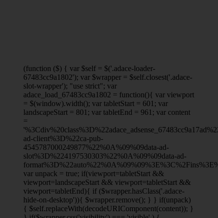
(function ($) { var $self = $('.adace-loader-
67483cc9a1802'); var $wrapper = $self.closest('.adace-
slot-wrapper'); "use strict"; var
adace_load_67483cc9a1802 = function(){ var viewport
= $(window).width(); var tabletStart = 601; var
landscapeStart = 801; var tabletEnd = 961; var content
=
'%3Cdiv%20class%3D%22adace_adsense_67483cc9a17ad
ad-client%3D%22ca-pub-
4545787000249877%22%0A%09%09data-ad-
slot%3D%224197530303%22%0A%09%09data-ad-
format%3D%22auto%22%0A%09%09%3E%3C%2Fins%3E%
var unpack = true; if(viewport
=tabletStart &&
viewport
=landscapeStart && viewport
=tabletStart &&
viewport
=tabletEnd){ if ($wrapper.hasClass('.adace-
hide-on-desktop')){ $wrapper.remove(); } } if(unpack)
{ $self.replaceWith(decodeURIComponent(content)); }
} if($wrapper.css('visibility') === 'visible' ) {