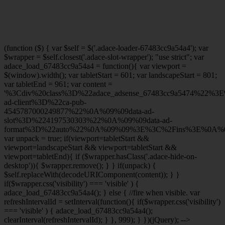
(function ($) { var $self = $('.adace-loader-67483cc9a54a4'); var
$wrapper = $self.closest('.adace-slot-wrapper'); "use strict"; var
adace_load_67483cc9a54a4 = function(){ var viewport =
$(window).width(); var tabletStart = 601; var landscapeStart = 801;
var tabletEnd = 961; var content =
'%3Cdiv%20class%3D%22adace_adsense_67483cc9a5474%22%3
ad-client%3D%22ca-pub-
4545787000249877%22%0A%09%09data-ad-
slot%3D%224197530303%22%0A%09%09data-ad-
format%3D%22auto%22%0A%09%09%3E%3C%2Fins%3E%0A%09
var unpack = true; if(viewport
=tabletStart &&
viewport
=landscapeStart && viewport
=tabletStart &&
viewport
=tabletEnd){ if ($wrapper.hasClass('.adace-hide-on-
desktop')){ $wrapper.remove(); } } if(unpack) {
$self.replaceWith(decodeURIComponent(content)); } }
if($wrapper.css('visibility') === 'visible' ) {
adace_load_67483cc9a54a4(); } else { //fire when visible. var
refreshIntervalId = setInterval(function(){ if($wrapper.css('visibility')
=== 'visible' ) { adace_load_67483cc9a54a4();
clearInterval(refreshIntervalId); } }, 999); } })(jQuery); -->