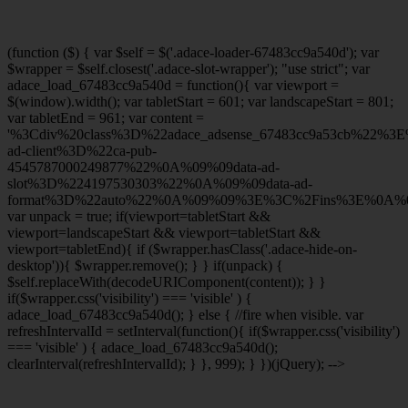
(function ($) { var $self = $('.adace-loader-67483cc9a540d'); var
$wrapper = $self.closest('.adace-slot-wrapper'); "use strict"; var
adace_load_67483cc9a540d = function(){ var viewport =
$(window).width(); var tabletStart = 601; var landscapeStart = 801;
var tabletEnd = 961; var content =
'%3Cdiv%20class%3D%22adace_adsense_67483cc9a53cb%22%3
ad-client%3D%22ca-pub-
4545787000249877%22%0A%09%09data-ad-
slot%3D%224197530303%22%0A%09%09data-ad-
format%3D%22auto%22%0A%09%09%3E%3C%2Fins%3E%0A%09
var unpack = true; if(viewport
=tabletStart &&
viewport
=landscapeStart && viewport
=tabletStart &&
viewport
=tabletEnd){ if ($wrapper.hasClass('.adace-hide-on-
desktop')){ $wrapper.remove(); } } if(unpack) {
$self.replaceWith(decodeURIComponent(content)); } }
if($wrapper.css('visibility') === 'visible' ) {
adace_load_67483cc9a540d(); } else { //fire when visible. var
refreshIntervalId = setInterval(function(){ if($wrapper.css('visibility')
=== 'visible' ) { adace_load_67483cc9a540d();
clearInterval(refreshIntervalId); } }, 999); } })(jQuery); -->