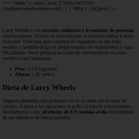
=== 'visible' ) { adace_load_67483cc9a551b();
clearInterval(refreshIntervalId); } }, 999); } })(jQuery); -->
Larry Wheels es un
forzudo, culturista y levantador de potencia
estadounidense. Wheels es conocido por su increíble fuerza y masa
muscular. Tiene una gran cantidad de seguidores en sus redes
sociales y también dirige su propia empresa de suplementos y ropa:
PRLifestyle. Suele publicar su rutina de entrenamiento en redes
sociales como Instagram.
Peso:
111 kilogramos
Altura:
1.85 metros
Dieta de Larry Wheels
Algunos alimentos que podemos ver en su dieta son la carne de
vacuno, el arroz y los aguacates, el pollo, el salmón y los boniatos.
Normalmente come
alrededor de 8-9 comidas al día
dependiendo
de sus objetivos de fitness actuales.