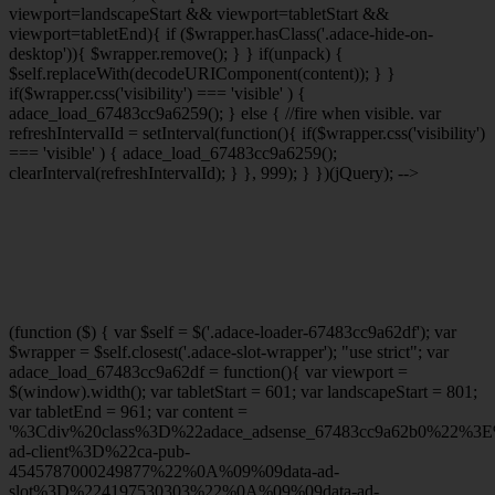
viewport
=landscapeStart && viewport
=tabletStart &&
viewport
=tabletEnd){ if ($wrapper.hasClass('.adace-hide-on-
desktop')){ $wrapper.remove(); } } if(unpack) {
$self.replaceWith(decodeURIComponent(content)); } }
if($wrapper.css('visibility') === 'visible' ) {
adace_load_67483cc9a6259(); } else { //fire when visible. var
refreshIntervalId = setInterval(function(){ if($wrapper.css('visibility')
=== 'visible' ) { adace_load_67483cc9a6259();
clearInterval(refreshIntervalId); } }, 999); } })(jQuery); -->
(function ($) { var $self = $('.adace-loader-67483cc9a62df'); var
$wrapper = $self.closest('.adace-slot-wrapper'); "use strict"; var
adace_load_67483cc9a62df = function(){ var viewport =
$(window).width(); var tabletStart = 601; var landscapeStart = 801;
var tabletEnd = 961; var content =
'%3Cdiv%20class%3D%22adace_adsense_67483cc9a62b0%22%3
ad-client%3D%22ca-pub-
4545787000249877%22%0A%09%09data-ad-
slot%3D%224197530303%22%0A%09%09data-ad-