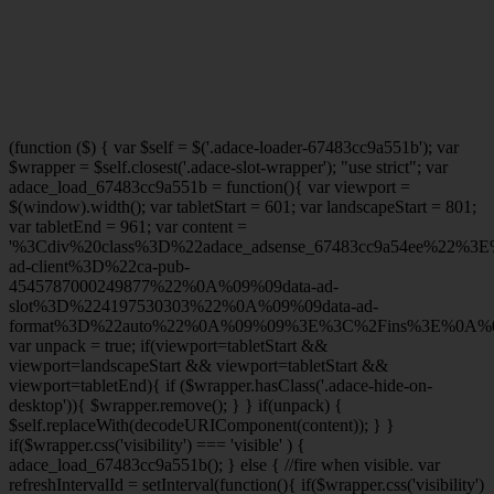
(function ($) { var $self = $('.adace-loader-67483cc9a551b'); var
$wrapper = $self.closest('.adace-slot-wrapper'); "use strict"; var
adace_load_67483cc9a551b = function(){ var viewport =
$(window).width(); var tabletStart = 601; var landscapeStart = 801;
var tabletEnd = 961; var content =
'%3Cdiv%20class%3D%22adace_adsense_67483cc9a54ee%22%3
ad-client%3D%22ca-pub-
4545787000249877%22%0A%09%09data-ad-
slot%3D%224197530303%22%0A%09%09data-ad-
format%3D%22auto%22%0A%09%09%3E%3C%2Fins%3E%0A%09
var unpack = true; if(viewport
=tabletStart &&
viewport
=landscapeStart && viewport
=tabletStart &&
viewport
=tabletEnd){ if ($wrapper.hasClass('.adace-hide-on-
desktop')){ $wrapper.remove(); } } if(unpack) {
$self.replaceWith(decodeURIComponent(content)); } }
if($wrapper.css('visibility') === 'visible' ) {
adace_load_67483cc9a551b(); } else { //fire when visible. var
refreshIntervalId = setInterval(function(){ if($wrapper.css('visibility')