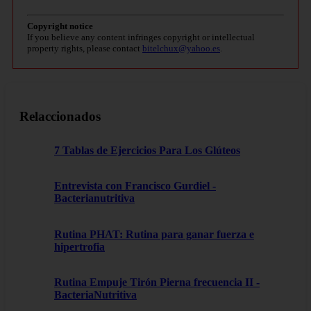
Copyright notice
If you believe any content infringes copyright or intellectual
property rights, please contact
bitelchux@yahoo.es
.
Relaccionados
7 Tablas de Ejercicios Para Los Glúteos
Entrevista con Francisco Gurdiel -
Bacterianutritiva
Rutina PHAT: Rutina para ganar fuerza e
hipertrofia
Rutina Empuje Tirón Pierna frecuencia II -
BacteriaNutritiva