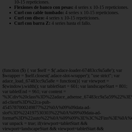
10-15 repeticiones.
Flexiones de banco con pesas:
4 series x 10-15 repeticiones.
Curl con cable tumbado:
4 series x 10-15 repeticiones.
Curl con disco:
4 series x 10-15 repeticiones.
Curl con barra Z:
4 series hasta el fallo.
(function ($) { var $self = $('.adace-loader-67483cc9a5a8e'); var
$wrapper = $self.closest('.adace-slot-wrapper'); "use strict"; var
adace_load_67483cc9a5a8e = function(){ var viewport =
$(window).width(); var tabletStart = 601; var landscapeStart = 801;
var tabletEnd = 961; var content =
'%3Cdiv%20class%3D%22adace_adsense_67483cc9a5a59%22%3
ad-client%3D%22ca-pub-
4545787000249877%22%0A%09%09data-ad-
slot%3D%224197530303%22%0A%09%09data-ad-
format%3D%22auto%22%0A%09%09%3E%3C%2Fins%3E%0A%09
var unpack = true; if(viewport
=tabletStart &&
viewport
=landscapeStart && viewport
=tabletStart &&