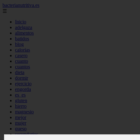
bacterianutritiva.es
☰
Inicio
adelgaza
alimentos
batidos
blog
calorias
casero
cuanto
cuantos
dieta
dormir
ejercicio
engorda
es_es
gluten
hierro
magnesio
mejor
mujer
queso
secundarios
tomar