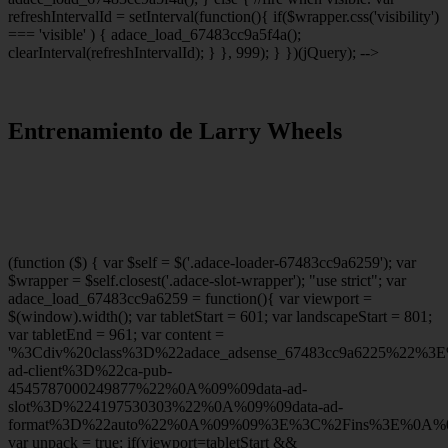
refreshIntervalId = setInterval(function(){ if($wrapper.css('visibility')
=== 'visible' ) { adace_load_67483cc9a5f4a();
clearInterval(refreshIntervalId); } }, 999); } })(jQuery); -->
Entrenamiento de Larry Wheels
(function ($) { var $self = $('.adace-loader-67483cc9a6259'); var
$wrapper = $self.closest('.adace-slot-wrapper'); "use strict"; var
adace_load_67483cc9a6259 = function(){ var viewport =
$(window).width(); var tabletStart = 601; var landscapeStart = 801;
var tabletEnd = 961; var content =
'%3Cdiv%20class%3D%22adace_adsense_67483cc9a6225%22%3
ad-client%3D%22ca-pub-
4545787000249877%22%0A%09%09data-ad-
slot%3D%224197530303%22%0A%09%09data-ad-
format%3D%22auto%22%0A%09%09%3E%3C%2Fins%3E%0A%09
var unpack = true; if(viewport
=tabletStart &&