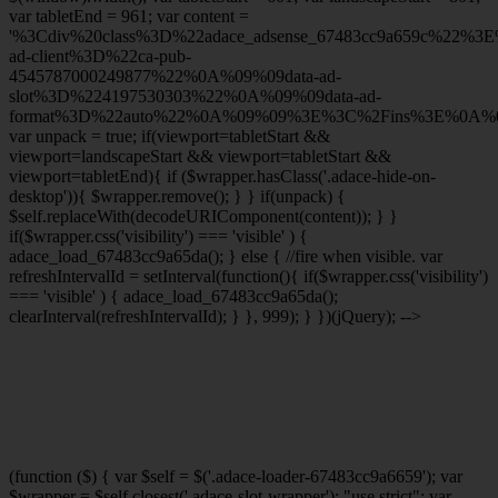
var tabletEnd = 961; var content =
'%3Cdiv%20class%3D%22adace_adsense_67483cc9a659c%22%3
ad-client%3D%22ca-pub-
4545787000249877%22%0A%09%09data-ad-
slot%3D%224197530303%22%0A%09%09data-ad-
format%3D%22auto%22%0A%09%09%3E%3C%2Fins%3E%0A%09
var unpack = true; if(viewport
=tabletStart &&
viewport
=landscapeStart && viewport
=tabletStart &&
viewport
=tabletEnd){ if ($wrapper.hasClass('.adace-hide-on-
desktop')){ $wrapper.remove(); } } if(unpack) {
$self.replaceWith(decodeURIComponent(content)); } }
if($wrapper.css('visibility') === 'visible' ) {
adace_load_67483cc9a65da(); } else { //fire when visible. var
refreshIntervalId = setInterval(function(){ if($wrapper.css('visibility')
=== 'visible' ) { adace_load_67483cc9a65da();
clearInterval(refreshIntervalId); } }, 999); } })(jQuery); -->
(function ($) { var $self = $('.adace-loader-67483cc9a6659'); var
$wrapper = $self.closest('.adace-slot-wrapper'); "use strict"; var