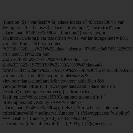
(function ($) { var $self = $('.adace-loader-67483cc9a5804'); var
$wrapper = $self.closest('.adace-slot-wrapper'); "use strict"; var
adace_load_67483cc9a5804 = function(){ var viewport =
$(window).width(); var tabletStart = 601; var landscapeStart = 801;
var tabletEnd = 961; var content =
'%3Cdiv%20class%3D%22adace_adsense_67483cc9a57d5%22%3
ad-client%3D%22ca-pub-
4545787000249877%22%0A%09%09data-ad-
slot%3D%224197530303%22%0A%09%09data-ad-
format%3D%22auto%22%0A%09%09%3E%3C%2Fins%3E%0A%09
var unpack = true; if(viewport
=tabletStart &&
viewport
=landscapeStart && viewport
=tabletStart &&
viewport
=tabletEnd){ if ($wrapper.hasClass('.adace-hide-on-
desktop')){ $wrapper.remove(); } } if(unpack) {
$self.replaceWith(decodeURIComponent(content)); } }
if($wrapper.css('visibility') === 'visible' ) {
adace_load_67483cc9a5804(); } else { //fire when visible. var
refreshIntervalId = setInterval(function(){ if($wrapper.css('visibility')
=== 'visible' ) { adace_load_67483cc9a5804();
clearInterval(refreshIntervalId); } }, 999); } })(jQuery); -->