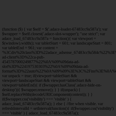
(function ($) { var $self = $('.adace-loader-67483cc9a587a'); var
$wrapper = $self.closest('.adace-slot-wrapper'); "use strict"; var
adace_load_67483cc9a587a = function(){ var viewport =
$(window).width(); var tabletStart = 601; var landscapeStart = 801;
var tabletEnd = 961; var content =
'%3Cdiv%20class%3D%22adace_adsense_67483cc9a584c%22%3
ad-client%3D%22ca-pub-
4545787000249877%22%0A%09%09data-ad-
slot%3D%224197530303%22%0A%09%09data-ad-
format%3D%22auto%22%0A%09%09%3E%3C%2Fins%3E%0A%09
var unpack = true; if(viewport
=tabletStart &&
viewport
=landscapeStart && viewport
=tabletStart &&
viewport
=tabletEnd){ if ($wrapper.hasClass('.adace-hide-on-
desktop')){ $wrapper.remove(); } } if(unpack) {
$self.replaceWith(decodeURIComponent(content)); } }
if($wrapper.css('visibility') === 'visible' ) {
adace_load_67483cc9a587a(); } else { //fire when visible. var
refreshIntervalId = setInterval(function(){ if($wrapper.css('visibility')
=== 'visible' ) { adace_load_67483cc9a587a();