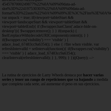
4545787000249877%22%0A%09%09data-ad-
slot%3D%224197530303%22%0A%09%09data-ad-
format%3D%22auto%22%0A%09%09%3E%3C%2Fins%3E%0A%09
var unpack = true; if(viewport
=tabletStart &&
viewport
=landscapeStart && viewport
=tabletStart &&
viewport
=tabletEnd){ if ($wrapper.hasClass('.adace-hide-on-
desktop')){ $wrapper.remove(); } } if(unpack) {
$self.replaceWith(decodeURIComponent(content)); } }
if($wrapper.css('visibility') === 'visible' ) {
adace_load_67483cc9a6354(); } else { //fire when visible. var
refreshIntervalId = setInterval(function(){ if($wrapper.css('visibility')
=== 'visible' ) { adace_load_67483cc9a6354();
clearInterval(refreshIntervalId); } }, 999); } })(jQuery); -->
La rutina de ejercicios de Larry Wheels destaca por
hacer varias
series y tener un rango de repeticiones que va bajando
a medida
que completa cada serie, así aumentar el peso en sus ejercicios.