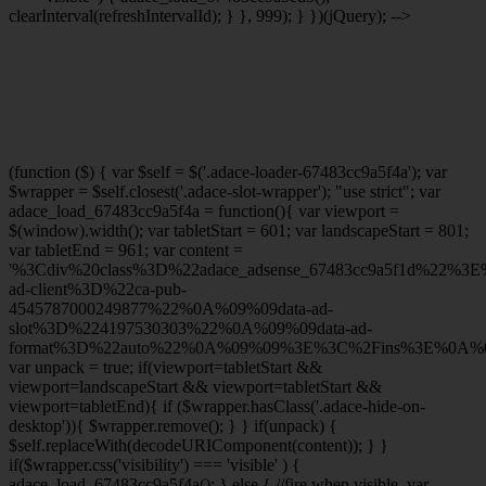
clearInterval(refreshIntervalId); } }, 999); } })(jQuery); -->
(function ($) { var $self = $('.adace-loader-67483cc9a5f4a'); var
$wrapper = $self.closest('.adace-slot-wrapper'); "use strict"; var
adace_load_67483cc9a5f4a = function(){ var viewport =
$(window).width(); var tabletStart = 601; var landscapeStart = 801;
var tabletEnd = 961; var content =
'%3Cdiv%20class%3D%22adace_adsense_67483cc9a5f1d%22%3
ad-client%3D%22ca-pub-
4545787000249877%22%0A%09%09data-ad-
slot%3D%224197530303%22%0A%09%09data-ad-
format%3D%22auto%22%0A%09%09%3E%3C%2Fins%3E%0A%09
var unpack = true; if(viewport
=tabletStart &&
viewport
=landscapeStart && viewport
=tabletStart &&
viewport
=tabletEnd){ if ($wrapper.hasClass('.adace-hide-on-
desktop')){ $wrapper.remove(); } } if(unpack) {
$self.replaceWith(decodeURIComponent(content)); } }
if($wrapper.css('visibility') === 'visible' ) {
adace_load_67483cc9a5f4a(); } else { //fire when visible. var