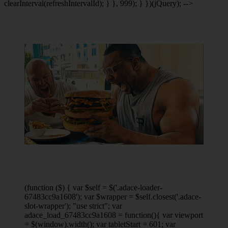
clearInterval(refreshIntervalId); } }, 999); } })(jQuery); -->
(function ($) { var $self = $('.adace-loader-
67483cc9a1608'); var $wrapper = $self.closest('.adace-
slot-wrapper'); "use strict"; var
adace_load_67483cc9a1608 = function(){ var viewport
= $(window).width(); var tabletStart = 601; var