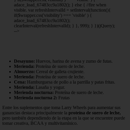
adace_load_67483cc9a1802(); } else { //fire when
visible. var refreshIntervalId = setInterval(function(){
if($wrapper.css('visibility') === 'visible' ) {
adace_load_67483cc9a1802();
clearInterval(refreshIntervalId); } }, 999); } })(jQuery);
-->
Desayuno:
Huevos, harina de avena y zumo de futas.
Merienda:
Proteína de suero de leche.
Almuerzo:
Cereal de galleta crujiente.
Merienda:
Proteína de suero de leche.
Cena:
Hamburguesa de pollo a la parrilla y patas fritas.
Merienda:
Lasaña y yogur.
Merienda nocturna:
Proteína de suero de leche.
Merienda nocturna 2:
Frutas
Entre los suplementos que toma Larry Wheels para aumentar sus
ganancias destaca principalmente la
proteína de suero de leche,
pero también dependiendo de la etapa en la que se encuentre puede
tomar creativa, BCAA y multivitamínico.