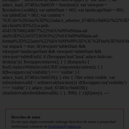
adace_load_67483cc9a6659 = function(){ var viewport =
$(window).width(); var tabletStart = 601; var landscapeStart = 801;
var tabletEnd = 961; var content =
'%3Cdiv%20class%3D%22adace_adsense_67483cc9a662c%22%3
ad-client%3D%22ca-pub-
4545787000249877%22%0A%09%09data-ad-
slot%3D%224197530303%22%0A%09%09data-ad-
format%3D%22auto%22%0A%09%09%3E%3C%2Fins%3E%0A%09
var unpack = true; if(viewport
=tabletStart &&
viewport
=landscapeStart && viewport
=tabletStart &&
viewport
=tabletEnd){ if ($wrapper.hasClass('.adace-hide-on-
desktop')){ $wrapper.remove(); } } if(unpack) {
$self.replaceWith(decodeURIComponent(content)); } }
if($wrapper.css('visibility') === 'visible' ) {
adace_load_67483cc9a6659(); } else { //fire when visible. var
refreshIntervalId = setInterval(function(){ if($wrapper.css('visibility')
=== 'visible' ) { adace_load_67483cc9a6659();
clearInterval(refreshIntervalId); } }, 999); } })(jQuery); -->
Derechos de autor
Si cree que algún contenido infringe derechos de autor o propiedad
intelectual, contacte en
bitelchux@yahoo.es
.