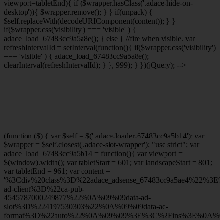
viewport
=tabletEnd){ if ($wrapper.hasClass('.adace-hide-on-
desktop')){ $wrapper.remove(); } } if(unpack) {
$self.replaceWith(decodeURIComponent(content)); } }
if($wrapper.css('visibility') === 'visible' ) {
adace_load_67483cc9a5a8e(); } else { //fire when visible. var
refreshIntervalId = setInterval(function(){ if($wrapper.css('visibility')
=== 'visible' ) { adace_load_67483cc9a5a8e();
clearInterval(refreshIntervalId); } }, 999); } })(jQuery); -->
(function ($) { var $self = $('.adace-loader-67483cc9a5b14'); var
$wrapper = $self.closest('.adace-slot-wrapper'); "use strict"; var
adace_load_67483cc9a5b14 = function(){ var viewport =
$(window).width(); var tabletStart = 601; var landscapeStart = 801;
var tabletEnd = 961; var content =
'%3Cdiv%20class%3D%22adace_adsense_67483cc9a5ae4%22%3
ad-client%3D%22ca-pub-
4545787000249877%22%0A%09%09data-ad-
slot%3D%224197530303%22%0A%09%09data-ad-
format%3D%22auto%22%0A%09%09%3E%3C%2Fins%3E%0A%09