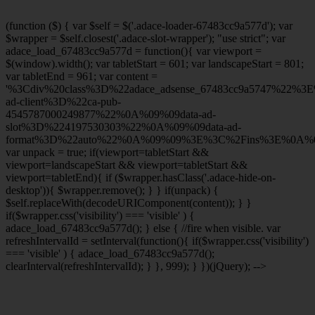
(function ($) { var $self = $('.adace-loader-67483cc9a577d'); var
$wrapper = $self.closest('.adace-slot-wrapper'); "use strict"; var
adace_load_67483cc9a577d = function(){ var viewport =
$(window).width(); var tabletStart = 601; var landscapeStart = 801;
var tabletEnd = 961; var content =
'%3Cdiv%20class%3D%22adace_adsense_67483cc9a5747%22%3
ad-client%3D%22ca-pub-
4545787000249877%22%0A%09%09data-ad-
slot%3D%224197530303%22%0A%09%09data-ad-
format%3D%22auto%22%0A%09%09%3E%3C%2Fins%3E%0A%09
var unpack = true; if(viewport
=tabletStart &&
viewport
=landscapeStart && viewport
=tabletStart &&
viewport
=tabletEnd){ if ($wrapper.hasClass('.adace-hide-on-
desktop')){ $wrapper.remove(); } } if(unpack) {
$self.replaceWith(decodeURIComponent(content)); } }
if($wrapper.css('visibility') === 'visible' ) {
adace_load_67483cc9a577d(); } else { //fire when visible. var
refreshIntervalId = setInterval(function(){ if($wrapper.css('visibility')
=== 'visible' ) { adace_load_67483cc9a577d();
clearInterval(refreshIntervalId); } }, 999); } })(jQuery); -->