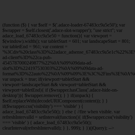
(function ($) { var $self = $('.adace-loader-67483cc9a5e50'); var
$wrapper = $self.closest('.adace-slot-wrapper'); "use strict"; var
adace_load_67483cc9a5e50 = function(){ var viewport =
$(window).width(); var tabletStart = 601; var landscapeStart = 801;
var tabletEnd = 961; var content =
'%3Cdiv%20class%3D%22adace_adsense_67483cc9a5e1c%22%3
ad-client%3D%22ca-pub-
4545787000249877%22%0A%09%09data-ad-
slot%3D%224197530303%22%0A%09%09data-ad-
format%3D%22auto%22%0A%09%09%3E%3C%2Fins%3E%0A%09
var unpack = true; if(viewport
=tabletStart &&
viewport
=landscapeStart && viewport
=tabletStart &&
viewport
=tabletEnd){ if ($wrapper.hasClass('.adace-hide-on-
desktop')){ $wrapper.remove(); } } if(unpack) {
$self.replaceWith(decodeURIComponent(content)); } }
if($wrapper.css('visibility') === 'visible' ) {
adace_load_67483cc9a5e50(); } else { //fire when visible. var
refreshIntervalId = setInterval(function(){ if($wrapper.css('visibility')
=== 'visible' ) { adace_load_67483cc9a5e50();
clearInterval(refreshIntervalId); } }, 999); } })(jQuery); -->