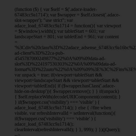
(function ($) { var $self = $('.adace-loader-
67483cc9a1714'); var $wrapper = $self.closest('.adace-
slot-wrapper'); "use strict"; var
adace_load_67483cc9a1714 = function(){ var viewport
= $(window).width(); var tabletStart = 601; var
landscapeStart = 801; var tabletEnd = 961; var content
=
'%3Cdiv%20class%3D%22adace_adsense_67483cc9a16bc
ad-client%3D%22ca-pub-
4545787000249877%22%0A%09%09data-ad-
slot%3D%224197530303%22%0A%09%09data-ad-
format%3D%22auto%22%0A%09%09%3E%3C%2Fins%3E%
var unpack = true; if(viewport
=tabletStart &&
viewport
=landscapeStart && viewport
=tabletStart &&
viewport
=tabletEnd){ if ($wrapper.hasClass('.adace-
hide-on-desktop')){ $wrapper.remove(); } } if(unpack)
{ $self.replaceWith(decodeURIComponent(content)); }
} if($wrapper.css('visibility') === 'visible' ) {
adace_load_67483cc9a1714(); } else { //fire when
visible. var refreshIntervalId = setInterval(function(){
if($wrapper.css('visibility') === 'visible' ) {
adace_load_67483cc9a1714();
clearInterval(refreshIntervalId); } }, 999); } })(jQuery);
-->