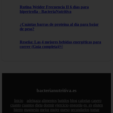
Rutina Weider Frecuencia II 6 días para
hipertrofia - BacteriaNutritiva
¿Cuántas barras de proteína al día para bajar
de peso?
Reseña: Las 4 mejores bebidas energéticas para
correr (Guía completa)￼
bacterianutritiva.es
Inicio
adelgaza
alimentos
batidos
blog
calorias
casero
cuanto
cuantos
dieta
dormir
ejercicio
engorda
es_es
gluten
hierro
magnesio
mejor
mujer
queso
secundarios
tomar