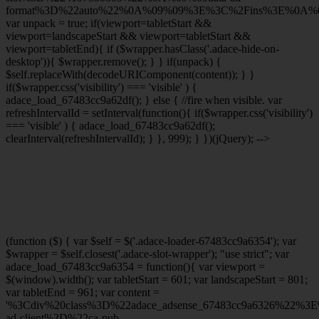
format%3D%22auto%22%0A%09%09%3E%3C%2Fins%3E%0A%09
var unpack = true; if(viewport
=tabletStart &&
viewport
=landscapeStart && viewport
=tabletStart &&
viewport
=tabletEnd){ if ($wrapper.hasClass('.adace-hide-on-
desktop')){ $wrapper.remove(); } } if(unpack) {
$self.replaceWith(decodeURIComponent(content)); } }
if($wrapper.css('visibility') === 'visible' ) {
adace_load_67483cc9a62df(); } else { //fire when visible. var
refreshIntervalId = setInterval(function(){ if($wrapper.css('visibility')
=== 'visible' ) { adace_load_67483cc9a62df();
clearInterval(refreshIntervalId); } }, 999); } })(jQuery); -->
(function ($) { var $self = $('.adace-loader-67483cc9a6354'); var
$wrapper = $self.closest('.adace-slot-wrapper'); "use strict"; var
adace_load_67483cc9a6354 = function(){ var viewport =
$(window).width(); var tabletStart = 601; var landscapeStart = 801;
var tabletEnd = 961; var content =
'%3Cdiv%20class%3D%22adace_adsense_67483cc9a6326%22%3
ad-client%3D%22ca-pub-