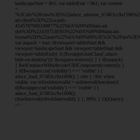
landscapeStart = 801; var tabletEnd = 961; var content
=
'%3Cdiv%20class%3D%22adace_adsense_67483cc9a1596
ad-client%3D%22ca-pub-
4545787000249877%22%0A%09%09data-ad-
slot%3D%224197530303%22%0A%09%09data-ad-
format%3D%22auto%22%0A%09%09%3E%3C%2Fins%3E%
var unpack = true; if(viewport
=tabletStart &&
viewport
=landscapeStart && viewport
=tabletStart &&
viewport
=tabletEnd){ if ($wrapper.hasClass('.adace-
hide-on-desktop')){ $wrapper.remove(); } } if(unpack)
{ $self.replaceWith(decodeURIComponent(content)); }
} if($wrapper.css('visibility') === 'visible' ) {
adace_load_67483cc9a1608(); } else { //fire when
visible. var refreshIntervalId = setInterval(function(){
if($wrapper.css('visibility') === 'visible' ) {
adace_load_67483cc9a1608();
clearInterval(refreshIntervalId); } }, 999); } })(jQuery);
-->