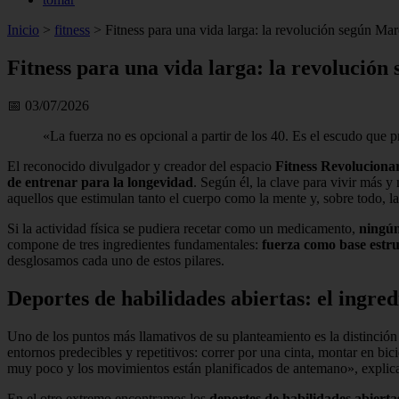
Inicio
>
fitness
>
Fitness para una vida larga: la revolución según M
Fitness para una vida larga: la revolució
📅 03/07/2026
«La fuerza no es opcional a partir de los 40. Es el escudo que
El reconocido divulgador y creador del espacio
Fitness Revoluciona
de entrenar para la longevidad
. Según él, la clave para vivir más 
aquellos que estimulan tanto el cuerpo como la mente y, sobre todo, l
Si la actividad física se pudiera recetar como un medicamento,
ningún
compone de tres ingredientes fundamentales:
fuerza como base estru
desglosamos cada uno de estos pilares.
Deportes de habilidades abiertas: el ingred
Uno de los puntos más llamativos de su planteamiento es la distinción 
entornos predecibles y repetitivos: correr por una cinta, montar en bic
muy poco y los movimientos están planificados de antemano», explica
En el otro extremo encontramos los
deportes de habilidades abierta