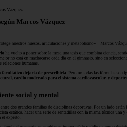
arcos Vázquez
n según Marcos Vázquez
 protege nuestros huesos, articulaciones y metabolismo» – Marcos Vázq
rio
ha vuelto a poner sobre la mesa una tesis que combina ciencia, sen
y mejor no está en machacarse cada día en el gimnasio, sino en seleccio
as relaciones humanas.
 facultativo dejaría de prescribirla
. Pero no todas las fórmulas son i
ctural, cardio moderado para el sistema cardiovascular, y deportes
iente social y mental
entre dos grandes familias de disciplinas deportivas. Por un lado están 
icleta estática, hacer una serie de sentadillas con la misma técnica una 
 el experto.
s
, donde el escenario es cambiante, imprevisible y obliga a tomar decisi