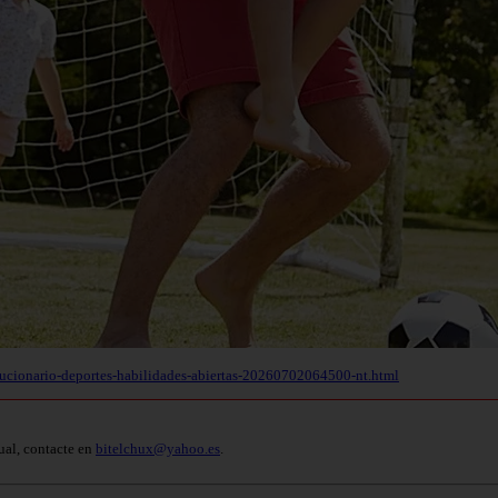
olucionario-deportes-habilidades-abiertas-20260702064500-nt.html
ual, contacte en
bitelchux@yahoo.es
.