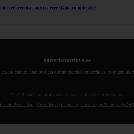
bidas energéticas para correr (Guía completa)￼
bacterianutritiva.es
s
casero
cuanto
cuantos
dieta
dormir
ejercicio
engorda
es_es
gluten
hier
© 2026 bacterianutritiva.es. Todos los derechos reservados.
tica de Privacidad
|
Aviso legal
|
Contacto
|
Creado por 0lemiswebs SE