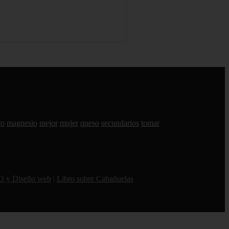
ro
magnesio
mejor
mujer
queso
secundarios
tomar
O y Diseño web
|
Libro sobre Cabañuelas