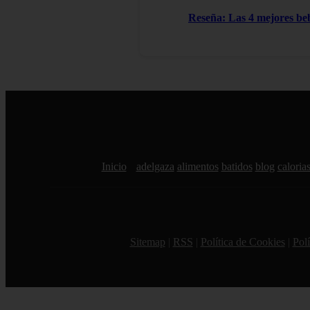
Reseña: Las 4 mejores be
Inicio
adelgaza
alimentos
batidos
blog
caloria
Sitemap
|
RSS
|
Política de Cookies
|
Polí