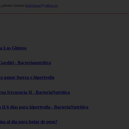
s, please contact
bitelchux@yahoo.es
.
ra Los Glúteos
Gurdiel - Bacterianutritiva
 ganar fuerza e hipertrofia
a frecuencia II - BacteriaNutritiva
II 6 días para hipertrofia - BacteriaNutritiva
na al día para bajar de peso?