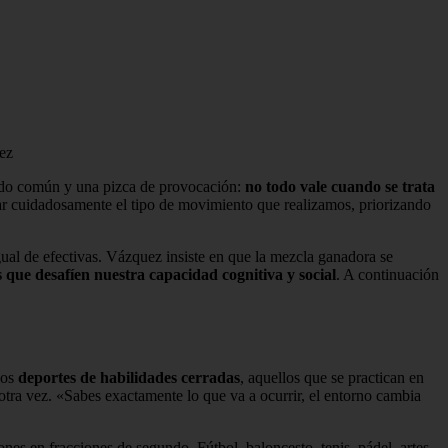
uez
tido común y una pizca de provocación:
no todo vale cuando se trata
nar cuidadosamente el tipo de movimiento que realizamos, priorizando
gual de efectivas. Vázquez insiste en que la mezcla ganadora se
 que desafíen nuestra capacidad cognitiva y social
. A continuación
los
deportes de habilidades cerradas
, aquellos que se practican en
y otra vez. «Sabes exactamente lo que va a ocurrir, el entorno cambia
ones en fracciones de segundo. Fútbol, baloncesto, tenis, pádel, artes