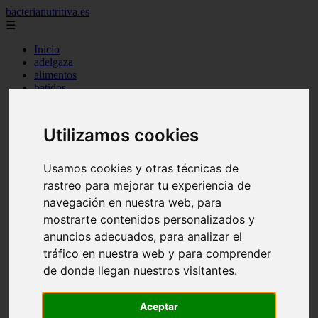
bacterianutritiva.es
☰
Inicio
adelgaza
alimentos
batidos
blog
calorias
casero
Utilizamos cookies
cuanto
cuantos
dieta
Usamos cookies y otras técnicas de
dormir
rastreo para mejorar tu experiencia de
ejercicio
navegación en nuestra web, para
engorda
es_es
mostrarte contenidos personalizados y
gluten
anuncios adecuados, para analizar el
hierro
tráfico en nuestra web y para comprender
magnesio
mejor
de donde llegan nuestros visitantes.
mujer
queso
secundarios
Aceptar
tomar