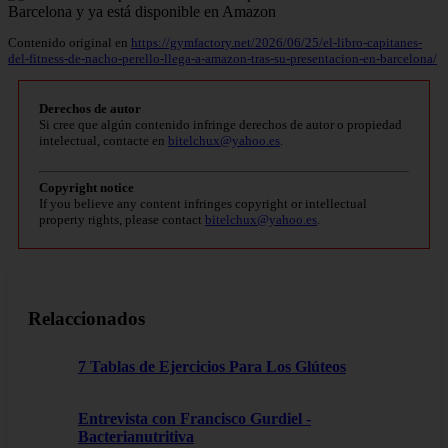
Contenido original en
https://gymfactory.net/2026/06/25/el-libro-capitanes-
del-fitness-de-nacho-perello-llega-a-amazon-tras-su-presentacion-en-barcelona/
Derechos de autor
Si cree que algún contenido infringe derechos de autor o propiedad
intelectual, contacte en
bitelchux@yahoo.es
.
Copyright notice
If you believe any content infringes copyright or intellectual
property rights, please contact
bitelchux@yahoo.es
.
Relaccionados
7 Tablas de Ejercicios Para Los Glúteos
Entrevista con Francisco Gurdiel -
Bacterianutritiva