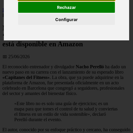
Rechazar
Inicio
>
fitness
>
Nacho Perelló presenta su obra ‘Capitanes del
Fitness’ en Barcelona y ya está disponible en Amazon
Configurar
Nacho Perelló presenta su obra
‘Capitanes del Fitness’ en Barcelona y ya
está disponible en Amazon
📅 25/06/2026
El reconocido entrenador y divulgador
Nacho Perelló
ha dado un
nuevo paso en su carrera con el lanzamiento de su esperado libro
«Capitanes del Fitness»
. La obra, que ya puede adquirirse en la
plataforma de Amazon, fue presentada oficialmente en un acto
celebrado en Barcelona que congregó a seguidores, profesionales
del sector y amantes del bienestar físico.
«Este libro no es solo una guía de ejercicios; es un
mapa para que tomes el control de tu salud y conviertas
el fitness en un estilo de vida sostenible», declaró
Perelló durante el evento.
El autor, conocido por su enfoque práctico y cercano, ha conseguido