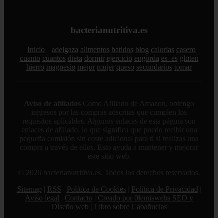
bacterianutritiva.es
Inicio
adelgaza
alimentos
batidos
blog
calorias
casero
cuanto
cuantos
dieta
dormir
ejercicio
engorda
es_es
gluten
hierro
magnesio
mejor
mujer
queso
secundarios
tomar
Aviso de afiliados
Como Afiliado de Amazon, obtengo
ingresos por las compras adscritas que cumplen los
requisitos aplicables. Algunos enlaces de esta página son
enlaces de afiliado, lo que significa que puedo recibir una
pequeña comisión sin coste adicional para ti si realizas una
compra a través de ellos. Esto ayuda a mantener y mejorar
este sitio web.
© 2026 bacterianutritiva.es. Todos los derechos reservados.
Sitemap
|
RSS
|
Política de Cookies
|
Política de Privacidad
|
Aviso legal
|
Contacto
|
Creado por 0lemiswebs SEO y
Diseño web
|
Libro sobre Cabañuelas