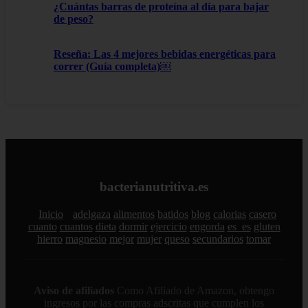
¿Cuántas barras de proteína al día para bajar
de peso?
Reseña: Las 4 mejores bebidas energéticas para
correr (Guía completa)￼
bacterianutritiva.es
Inicio
adelgaza
alimentos
batidos
blog
calorias
casero
cuanto
cuantos
dieta
dormir
ejercicio
engorda
es_es
gluten
hierro
magnesio
mejor
mujer
queso
secundarios
tomar
Aviso de afiliados
Como Afiliado de Amazon, obtengo
ingresos por las compras adscritas que cumplen los