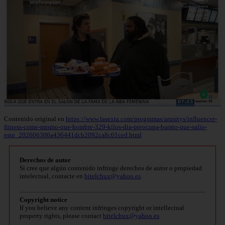
Contenido original en
https://www.lasexta.com/programas/arusitys/influencer-
fitness-come-mismo-que-hombre-329-kilos-dia-preocupa-barato-que-salio-
esto_202606306a436441dcb2092ca8c01ced.html
Derechos de autor
Si cree que algún contenido infringe derechos de autor o propiedad
intelectual, contacte en
bitelchux@yahoo.es
.
Copyright notice
If you believe any content infringes copyright or intellectual
property rights, please contact
bitelchux@yahoo.es
.