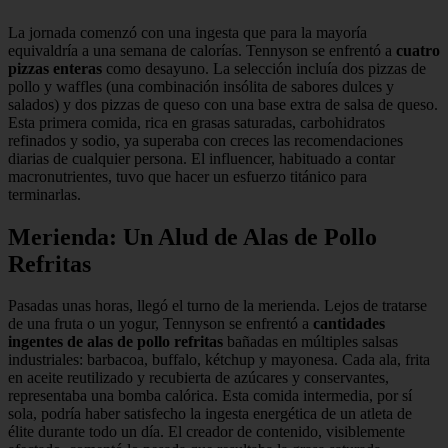
La jornada comenzó con una ingesta que para la mayoría
equivaldría a una semana de calorías. Tennyson se enfrentó a
cuatro
pizzas enteras
como desayuno. La selección incluía dos pizzas de
pollo y waffles (una combinación insólita de sabores dulces y
salados) y dos pizzas de queso con una base extra de salsa de queso.
Esta primera comida, rica en grasas saturadas, carbohidratos
refinados y sodio, ya superaba con creces las recomendaciones
diarias de cualquier persona. El influencer, habituado a contar
macronutrientes, tuvo que hacer un esfuerzo titánico para
terminarlas.
Merienda: Un Alud de Alas de Pollo
Refritas
Pasadas unas horas, llegó el turno de la merienda. Lejos de tratarse
de una fruta o un yogur, Tennyson se enfrentó a
cantidades
ingentes de alas de pollo refritas
bañadas en múltiples salsas
industriales: barbacoa, buffalo, kétchup y mayonesa. Cada ala, frita
en aceite reutilizado y recubierta de azúcares y conservantes,
representaba una bomba calórica. Esta comida intermedia, por sí
sola, podría haber satisfecho la ingesta energética de un atleta de
élite durante todo un día. El creador de contenido, visiblemente