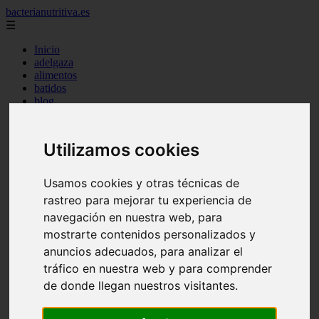
bacterianutritiva.es
☰
Inicio
adelgaza
alimentos
batidos
blog
calorias
casero
cuanto
Utilizamos cookies
cuantos
dieta
dormir
Usamos cookies y otras técnicas de
ejercicio
rastreo para mejorar tu experiencia de
engorda
es_es
navegación en nuestra web, para
gluten
mostrarte contenidos personalizados y
hierro
anuncios adecuados, para analizar el
magnesio
mejor
tráfico en nuestra web y para comprender
mujer
de donde llegan nuestros visitantes.
queso
secundarios
tomar