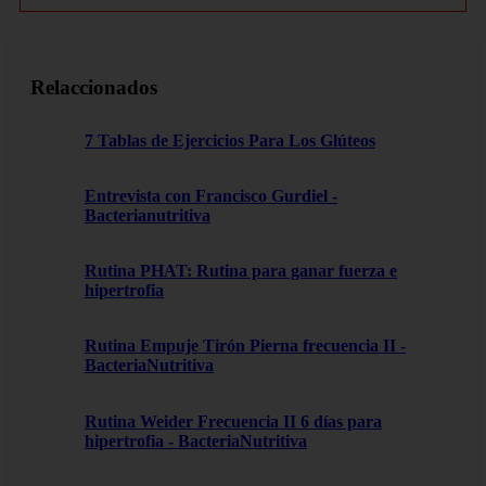
Relaccionados
7 Tablas de Ejercicios Para Los Glúteos
Entrevista con Francisco Gurdiel -
Bacterianutritiva
Rutina PHAT: Rutina para ganar fuerza e
hipertrofia
Rutina Empuje Tirón Pierna frecuencia II -
BacteriaNutritiva
Rutina Weider Frecuencia II 6 días para
hipertrofia - BacteriaNutritiva