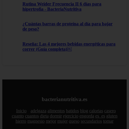
Rutina Weider Frecuencia II 6 días para
hipertrofia - BacteriaNutritiva
¿Cuántas barras de proteína al día para bajar
de peso?
Reseña: Las 4 mejores bebidas energéticas para
correr (Guía completa)￼
bacterianutritiva.es
Inicio
adelgaza
alimentos
batidos
blog
calorias
casero
cuanto
cuantos
dieta
dormir
ejercicio
engorda
es_es
gluten
hierro
magnesio
mejor
mujer
queso
secundarios
tomar