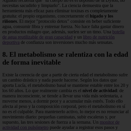
Aguado recuerda que "tu cuerpo no es el depósito de la Dyson; no
necesitas sacudirlo y limpiarlo". La ciencia demuestra que la
herramienta más eficaz para eliminar toxinas es completamente
gratuita: el propio organismo, concretamente el
hígado y los
riñones
. El mejor "protocolo detox" consiste en beber suficiente
agua, consumir fibra y entrenar fuerza. No hace falta gastar dinero
en productos milagro que, además, suelen ser un timo. Una
botella
de agua reutilizable de gran capacidad
y un
libro de nutrición
deportiva
de confianza son inversiones mucho más sensatas.
8. El metabolismo se ralentiza con la edad
de forma inevitable
Existe la creencia de que a partir de cierta edad el metabolismo sufre
un cambio drástico y nada puede hacerse. Según los datos que
aporta Lucía, el metabolismo basal se mantiene estable entre los 20 y
los 60 años. Lo que realmente cambia es el
nivel de actividad
: de
manera inconsciente, se tiende a llevar una vida más sedentaria, a
moverse menos, a dormir peor y a acumular más estrés. Todo ello
afecta al peso y la composición corporal, pero el metabolismo en sí
no es el culpable. Para mantenerlo activo, lo mejor es no renunciar al
movimiento diario: pequeñas caminatas, subir escaleras y, por
supuesto, las tres sesiones de fuerza a la semana. Un
monitor de
actividad con pulsómetro
puede ayudar a registrar esos pasos y