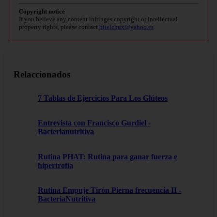
Copyright notice
If you believe any content infringes copyright or intellectual
property rights, please contact
bitelchux@yahoo.es
.
Relaccionados
7 Tablas de Ejercicios Para Los Glúteos
Entrevista con Francisco Gurdiel -
Bacterianutritiva
Rutina PHAT: Rutina para ganar fuerza e
hipertrofia
Rutina Empuje Tirón Pierna frecuencia II -
BacteriaNutritiva