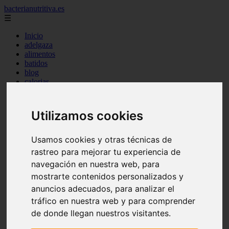
bacterianutritiva.es
☰
Inicio
adelgaza
alimentos
batidos
blog
calorias
casero
cuanto
cuantos
Utilizamos cookies
dieta
dormir
ejercicio
Usamos cookies y otras técnicas de
engorda
rastreo para mejorar tu experiencia de
es_es
navegación en nuestra web, para
gluten
hierro
mostrarte contenidos personalizados y
magnesio
anuncios adecuados, para analizar el
mejor
tráfico en nuestra web y para comprender
mujer
queso
de donde llegan nuestros visitantes.
secundarios
tomar