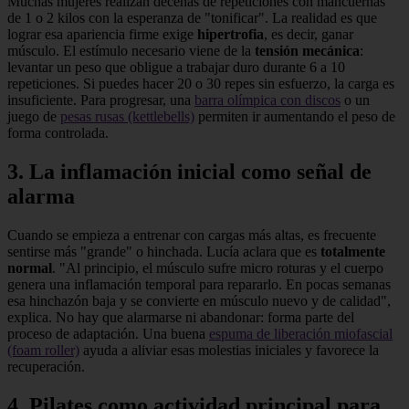
Muchas mujeres realizan decenas de repeticiones con mancuernas
de 1 o 2 kilos con la esperanza de "tonificar". La realidad es que
lograr esa apariencia firme exige
hipertrofia
, es decir, ganar
músculo. El estímulo necesario viene de la
tensión mecánica
:
levantar un peso que obligue a trabajar duro durante 6 a 10
repeticiones. Si puedes hacer 20 o 30 repes sin esfuerzo, la carga es
insuficiente. Para progresar, una
barra olímpica con discos
o un
juego de
pesas rusas (kettlebells)
permiten ir aumentando el peso de
forma controlada.
3. La inflamación inicial como señal de
alarma
Cuando se empieza a entrenar con cargas más altas, es frecuente
sentirse más "grande" o hinchada. Lucía aclara que es
totalmente
normal
. "Al principio, el músculo sufre micro roturas y el cuerpo
genera una inflamación temporal para repararlo. En pocas semanas
esa hinchazón baja y se convierte en músculo nuevo y de calidad",
explica. No hay que alarmarse ni abandonar: forma parte del
proceso de adaptación. Una buena
espuma de liberación miofascial
(foam roller)
ayuda a aliviar esas molestias iniciales y favorece la
recuperación.
4. Pilates como actividad principal para