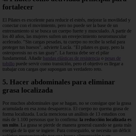
fortalecer
El Pilates es excelente para reducir el estrés, mejorar la movilidad y
conectar con el movimiento, pero no puede ser la base de un
entrenamiento si se busca un cuerpo fuerte y musculado. A partir de
los 40 años, las mujeres sufren un envejecimiento neuromuscular
acelerado. "Sin cargas pesadas, tu cuerpo no recibe la señal para
proteger tus huesos", advierte Lucía. "El pilates es guay, pero la
osteoporosis no es tan guay". La fuerza debe ser el pilar
fundamental. Añadir
bandas elásticas de resistencia
o
pesas de
tobillo
puede servir como transición, pero el objetivo es llegar a
trabajar con cargas que supongan un verdadero reto.
5. Hacer abdominales para eliminar
grasa localizada
Por muchos abdominales que se hagan, no se consigue que la grasa
acumulada en esa zona desaparezca. El cuerpo no quema grasa de
forma localizada. Lucía menciona un análisis de 13 estudios con
más de 1.100 personas que lo confirma:
la reducción localizada es
un mito
. La grasa se pierde de manera general cuando se gasta más
energía de la que se ingiere. Para conseguirlo, se necesita un déficit
calórico proporcionado por una buena alimentación y un