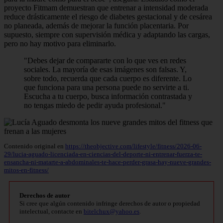
proyecto Fitmam demuestran que entrenar a intensidad moderada
reduce drásticamente el riesgo de diabetes gestacional y de cesárea
no planeada, además de mejorar la función placentaria. Por
supuesto, siempre con supervisión médica y adaptando las cargas,
pero no hay motivo para eliminarlo.
"Debes dejar de compararte con lo que ves en redes
sociales. La mayoría de esas imágenes son falsas. Y,
sobre todo, recuerda que cada cuerpo es diferente. Lo
que funciona para una persona puede no servirte a ti.
Escucha a tu cuerpo, busca información contrastada y
no tengas miedo de pedir ayuda profesional."
Contenido original en
https://theobjective.com/lifestyle/fitness/2026-06-
29/lucia-aguado-licenciada-en-ciencias-del-deporte-ni-entrenar-fuerza-te-
ensancha-ni-matarte-a-abdominales-te-hace-perder-grasa-hay-nueve-grandes-
mitos-en-fitness/
Derechos de autor
Si cree que algún contenido infringe derechos de autor o propiedad
intelectual, contacte en
bitelchux@yahoo.es
.