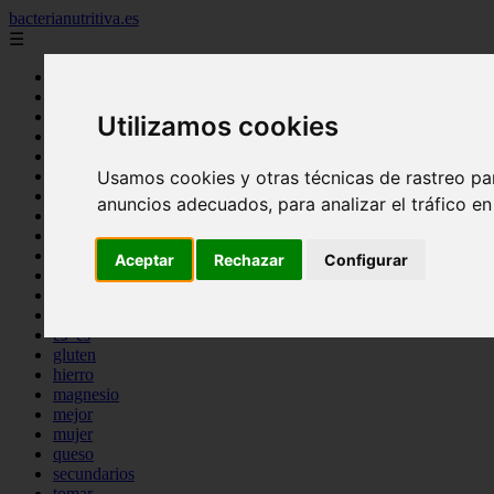
bacterianutritiva.es
☰
Inicio
adelgaza
alimentos
Utilizamos cookies
batidos
blog
calorias
Usamos cookies y otras técnicas de rastreo pa
casero
anuncios adecuados, para analizar el tráfico e
cuanto
cuantos
dieta
Aceptar
Rechazar
Configurar
dormir
ejercicio
engorda
es_es
gluten
hierro
magnesio
mejor
mujer
queso
secundarios
tomar