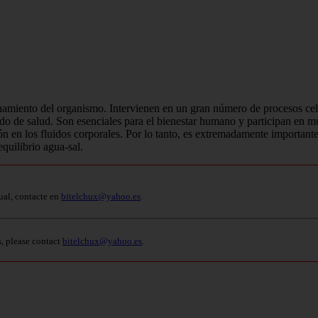
namiento del organismo. Intervienen en un gran número de procesos cel
ado de salud. Son esenciales para el bienestar humano y participan en m
 en los fluidos corporales. Por lo tanto, es extremadamente importante n
quilibrio agua-sal.
ual, contacte en
bitelchux@yahoo.es
.
s, please contact
bitelchux@yahoo.es
.