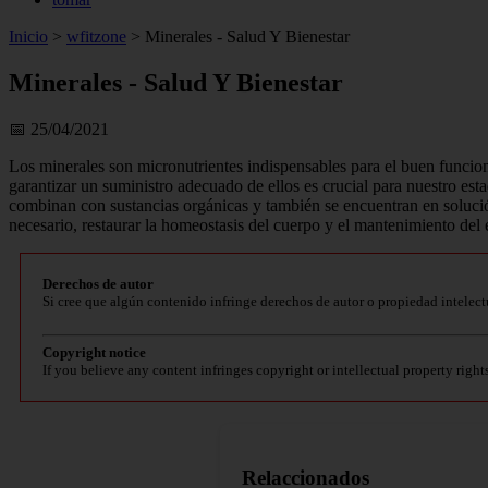
Inicio
>
wfitzone
>
Minerales - Salud Y Bienestar
Minerales - Salud Y Bienestar
📅 25/04/2021
Los minerales son micronutrientes indispensables para el buen funcio
garantizar un suministro adecuado de ellos es crucial para nuestro est
combinan con sustancias orgánicas y también se encuentran en solución
necesario, restaurar la homeostasis del cuerpo y el mantenimiento del e
Derechos de autor
Si cree que algún contenido infringe derechos de autor o propiedad intelect
Copyright notice
If you believe any content infringes copyright or intellectual property right
Relaccionados