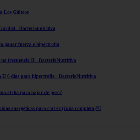
ra Los Glúteos
Gurdiel - Bacterianutritiva
 ganar fuerza e hipertrofia
a frecuencia II - BacteriaNutritiva
II 6 días para hipertrofia - BacteriaNutritiva
na al día para bajar de peso?
bidas energéticas para correr (Guía completa)￼