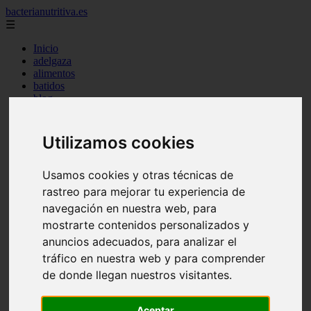
bacterianutritiva.es
☰
Inicio
adelgaza
alimentos
batidos
blog
calorias
casero
cuanto
Utilizamos cookies
cuantos
dieta
dormir
Usamos cookies y otras técnicas de
ejercicio
rastreo para mejorar tu experiencia de
engorda
navegación en nuestra web, para
es_es
gluten
mostrarte contenidos personalizados y
hierro
anuncios adecuados, para analizar el
magnesio
tráfico en nuestra web y para comprender
mejor
mujer
de donde llegan nuestros visitantes.
queso
secundarios
Aceptar
tomar