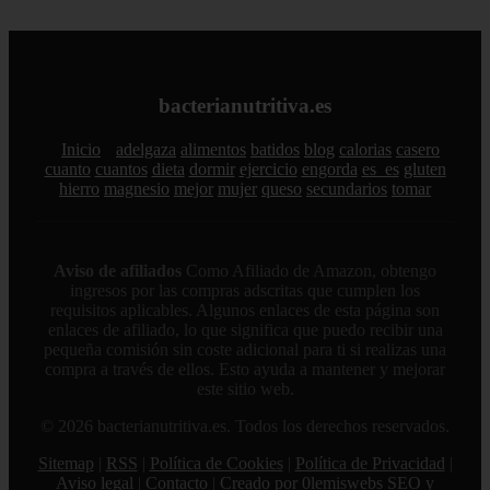
bacterianutritiva.es
Inicio
adelgaza
alimentos
batidos
blog
calorias
casero
cuanto
cuantos
dieta
dormir
ejercicio
engorda
es_es
gluten
hierro
magnesio
mejor
mujer
queso
secundarios
tomar
Aviso de afiliados
Como Afiliado de Amazon, obtengo
ingresos por las compras adscritas que cumplen los
requisitos aplicables. Algunos enlaces de esta página son
enlaces de afiliado, lo que significa que puedo recibir una
pequeña comisión sin coste adicional para ti si realizas una
compra a través de ellos. Esto ayuda a mantener y mejorar
este sitio web.
© 2026 bacterianutritiva.es. Todos los derechos reservados.
Sitemap
|
RSS
|
Política de Cookies
|
Política de Privacidad
|
Aviso legal
|
Contacto
|
Creado por 0lemiswebs SEO y