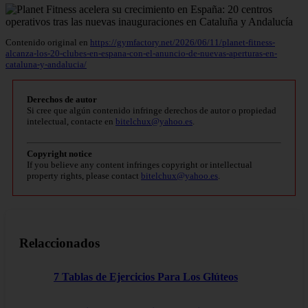
Contenido original en
https://gymfactory.net/2026/06/11/planet-fitness-
alcanza-los-20-clubes-en-espana-con-el-anuncio-de-nuevas-aperturas-en-
cataluna-y-andalucia/
Derechos de autor
Si cree que algún contenido infringe derechos de autor o propiedad
intelectual, contacte en
bitelchux@yahoo.es
.
Copyright notice
If you believe any content infringes copyright or intellectual
property rights, please contact
bitelchux@yahoo.es
.
Relaccionados
7 Tablas de Ejercicios Para Los Glúteos