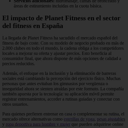
Servicios adicionales:
hidromasaje, camas de bronceado y
áreas de estiramiento incluidas en la cuota básica.
El impacto de Planet Fitness en el sector
del fitness en España
La llegada de Planet Fitness ha sacudido el mercado español del
fitness de bajo coste. Con su modelo de negocio probado en más de
2.000 clubes en todo el mundo, la cadena obliga a los competidores
locales a mejorar su oferta y ajustar precios. Esto beneficia al
consumidor final, que ahora dispone de más opciones de calidad a
precios reducidos.
Además, el enfoque en la inclusión y la eliminación de barreras
sociales está cambiando la percepción del ejercicio físico. Muchas
personas que antes evitaban los gimnasios por vergüenza o
inseguridad ahora se sienten atraídas por este formato. La compañía
también apuesta por la tecnología: su aplicación móvil permite
registrar entrenamientos, acceder a rutinas guiadas y conectar con
otros usuarios.
Para quienes prefieren entrenar en casa o complementar su rutina, el
mercado ofrece alternativas como
esterillas de yoga
,
pesas ajustables
y
ropa deportiva para hombre y mujer
que pueden adquirirse online