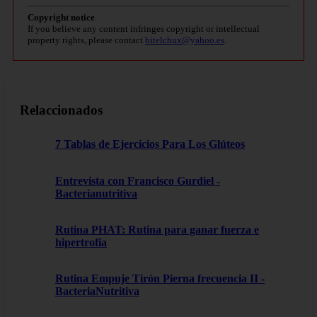
Copyright notice
If you believe any content infringes copyright or intellectual
property rights, please contact
bitelchux@yahoo.es
.
Relaccionados
7 Tablas de Ejercicios Para Los Glúteos
Entrevista con Francisco Gurdiel -
Bacterianutritiva
Rutina PHAT: Rutina para ganar fuerza e
hipertrofia
Rutina Empuje Tirón Pierna frecuencia II -
BacteriaNutritiva