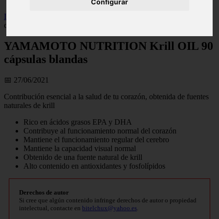
Configurar
Inicio
>
wfitzone
>
YAMAMOTO NUTRITION Krill OIL 90
cápsulas blandas
YAMAMOTO NUTRITION Krill OIL 90
cápsulas blandas
📅 27/06/2021
Contribución esencial a la salud de tu corazón, obtenida de fuentes
naturales de krill
Rico en ácidos grasos EPA y DHA
Contribuye al funcionamiento normal del corazón
Mantiene el funcionamiento regular del cerebro
Mantiene la capacidad visual normal
Obtenido de una fuente natural de krill
Alto contenido en antioxidantes y fosfolípidos
Derechos de autor
Si cree que algún contenido infringe derechos de autor o propiedad
intelectual, contacte en
bitelchux@yahoo.es
.