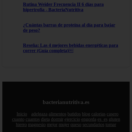
Rutina Weider Frecuencia II 6 días para
hipertrofia - BacteriaNutritiva
¿Cuántas barras de proteína al día para bajar
de peso?
Reseña: Las 4 mejores bebidas energéticas para
correr (Guía completa)￼
bacterianutritiva.es
Inicio
adelgaza
alimentos
batidos
blog
calorias
casero
cuanto
cuantos
dieta
dormir
ejercicio
engorda
es_es
gluten
hierro
magnesio
mejor
mujer
queso
secundarios
tomar