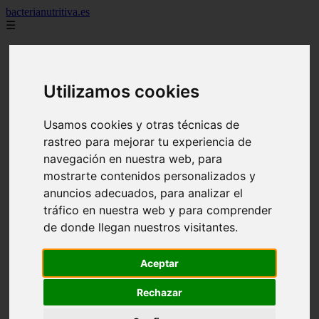
bacterianutritiva.es
☰
Inicio
adelgaza
alimentos
Utilizamos cookies
batidos
blog
calorias
Usamos cookies y otras técnicas de
casero
cuanto
rastreo para mejorar tu experiencia de
cuantos
navegación en nuestra web, para
dieta
mostrarte contenidos personalizados y
dormir
ejercicio
anuncios adecuados, para analizar el
engorda
tráfico en nuestra web y para comprender
es_es
de donde llegan nuestros visitantes.
gluten
hierro
magnesio
Aceptar
mejor
mujer
Rechazar
queso
secundarios
tomar