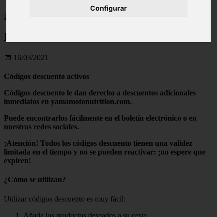
Configurar
Inicio
>
wfitzone
>
Descuentos - Yamamoto
Descuentos - Yamamoto
📅 16/03/2021
Códigos descuento activos
Códigos descuento le dan derecho a
descuentos adicionales
inmediatos
en yamamotonutrition.com.
Puede encontrarlos fácilmente en el boletín electrónico o en
nuestras redes sociales.
¡Atención! Todos los códigos descuento tienen una validez
limitada en el tiempo y no se pueden reactivar: ¡no espere que
expiren!
¿Cómo se utilizan?
Utilizar códigos descuento es muy fácil:
Añada los productos deseados a su cesta.