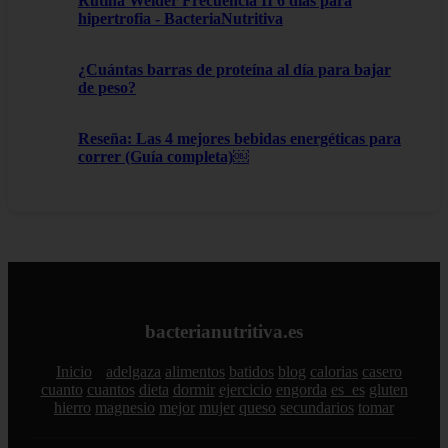
Rutina Weider Frecuencia II 6 días para
hipertrofia - BacteriaNutritiva
¿Cuántas barras de proteína al día para bajar
de peso?
Reseña: Las 4 mejores bebidas energéticas para
correr (Guía completa)￼
bacterianutritiva.es
Inicio
adelgaza
alimentos
batidos
blog
calorias
casero
cuanto
cuantos
dieta
dormir
ejercicio
engorda
es_es
gluten
hierro
magnesio
mejor
mujer
queso
secundarios
tomar