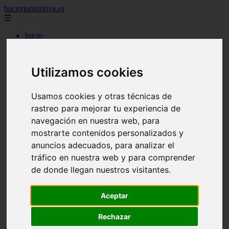
bacterianutritiva.es
☰
Inicio
adelgaza
alimentos
batidos
Utilizamos cookies
blog
calorias
casero
Usamos cookies y otras técnicas de
cuanto
rastreo para mejorar tu experiencia de
cuantos
dieta
navegación en nuestra web, para
dormir
mostrarte contenidos personalizados y
ejercicio
anuncios adecuados, para analizar el
engorda
es_es
tráfico en nuestra web y para comprender
gluten
de donde llegan nuestros visitantes.
hierro
magnesio
mejor
Aceptar
mujer
queso
Rechazar
secundarios
tomar