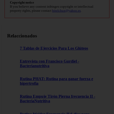
Copyright notice
If you believe any content infringes copyright or intellectual
property rights, please contact
bitelchux@yahoo.es
.
Relaccionados
7 Tablas de Ejercicios Para Los Glúteos
Entrevista con Francisco Gurdiel -
Bacterianutritiva
Rutina PHAT: Rutina para ganar fuerza e
hipertrofia
Rutina Empuje Tirón Pierna frecuencia II -
BacteriaNutritiva