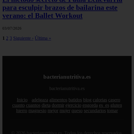
para esculpir brazos de bailarina este
verano: el Ballet Workout
03/07/2026
1
2
3
Siguiente ›
Última »
bacterianutritiva.es
bacterianutritiva.es
Inicio
adelgaza
alimentos
batidos
blog
calorias
casero
cuanto
cuantos
dieta
dormir
ejercicio
engorda
es_es
gluten
hierro
magnesio
mejor
mujer
queso
secundarios
tomar
© 2026 bacterianutritiva.es. Todos los derechos reservados.