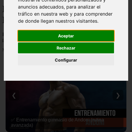
Blog de Nutricion,
anuncios adecuados, para analizar el
tráfico en nuestra web y para comprender
Entrenamiento y Fitness
de donde llegan nuestros visitantes.
Blog de Nutricion, Entrenamiento y Fitness, con trucos, guias,
Aceptar
productos...
Rechazar
Mostrando 1 - 24 de 312 artículos
Configurar
❮
❯
✅ Entrenamiento gimnasio de Andoni (rutina
avanzada)